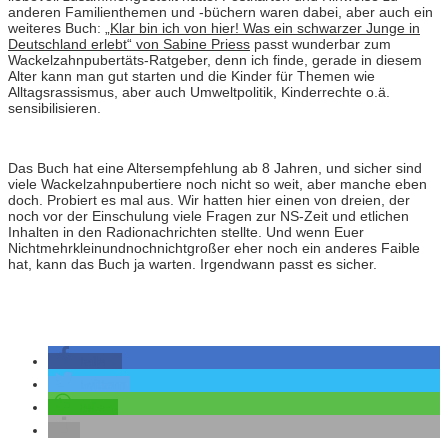
anderen Familienthemen und -büchern waren dabei, aber auch ein
weiteres Buch:
„Klar bin ich von hier! Was ein schwarzer Junge in
Deutschland erlebt“ von Sabine Priess
passt wunderbar zum
Wackelzahnpubertäts-Ratgeber, denn ich finde, gerade in diesem
Alter kann man gut starten und die Kinder für Themen wie
Alltagsrassismus, aber auch Umweltpolitik, Kinderrechte o.ä.
sensibilisieren.
Das Buch hat eine Altersempfehlung ab 8 Jahren, und sicher sind
viele Wackelzahnpubertiere noch nicht so weit, aber manche eben
doch. Probiert es mal aus. Wir hatten hier einen von dreien, der
noch vor der Einschulung viele Fragen zur NS-Zeit und etlichen
Inhalten in den Radionachrichten stellte. Und wenn Euer
Nichtmehrkleinundnochnichtgroßer eher noch ein anderes Faible
hat, kann das Buch ja warten. Irgendwann passt es sicher.
teilen
twittern
teilen