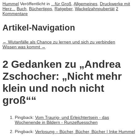
Hummel
Veröffentlicht in
...für Groß
,
Allgemeines
,
Druckwerke mit
Herz...
Buch
,
Büchertipps
,
Ratgeber
,
Wackelzahnpubertät
2
Kommentare
Artikel-Navigation
←
Wutanfälle als Chance zu lernen und sich zu verbinden
Wissen was kommt
→
2 Gedanken zu „
Andrea
Zschocher: „Nicht mehr
klein und noch nicht
groß“
“
Pingback:
Vom Traurig- und Erleichtertsein - das
Wochenende in Bildern - Runzelfuesschen
Pingback:
Verlosung – Bücher, Bücher, Bücher | Inke Hummel