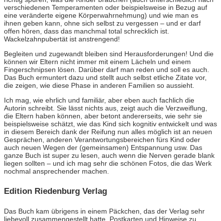
verschiedenen Temperamenten oder beispielsweise in Bezug auf
eine veränderte eigene Körperwahrnehmung) und wie man es
ihnen geben kann, ohne sich selbst zu vergessen – und er darf
offen hören, dass das manchmal total schrecklich ist.
Wackelzahnpubertät ist anstrengend!
Begleiten und zugewandt bleiben sind Herausforderungen! Und die
können wir Eltern nicht immer mit einem Lächeln und einem
Fingerschnipsen lösen. Darüber darf man reden und soll es auch.
Das Buch ermuntert dazu und stellt auch selbst etliche Zitate vor,
die zeigen, wie diese Phase in anderen Familien so aussieht.
Ich mag, wie ehrlich und familiär, aber eben auch fachlich die
Autorin schreibt. Sie lässt nichts aus, zeigt auch die Verzweiflung,
die Eltern haben können, aber betont andererseits, wie sehr sie
beispielsweise schätzt, wie das Kind sich kognitiv entwickelt und was
in diesem Bereich dank der Reifung nun alles möglich ist an neuen
Gesprächen, anderen Verantwortungsbereichen fürs Kind oder
auch neuen Wegen der (gemeinsamen) Entspannung usw. Das
ganze Buch ist super zu lesen, auch wenn die Nerven gerade blank
liegen sollten – und ich mag sehr die schönen Fotos, die das Werk
nochmal ansprechender machen.
Edition Riedenburg Verlag
Das Buch kam übrigens in einem Päckchen, das der Verlag sehr
liebevoll zusammengestellt hatte. Postkarten und Hinweise zu