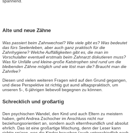
spannend.
Alte und neue Zähne
Was passiert beim Zahnwechsel? Wie viele gibt es? Was bedeutet
das fürs Seelenleben, aber auch ganz praktisch für die
Zahnhygiene? Welche Auffälligkeiten gibt es, die man im
Vorschulalter eventuell erstmals beim Zahnarzt diskutieren muss?
Was für Unfälle und kleine-große Katstrophen sind rund um die
bleibenden Zähne möglich und wie löst man die? Braucht man die
Zahnfee?
Diesen und vielen weiteren Fragen wird auf den Grund gegangen,
und diese Perspektive ist richtig gut aund alltagspraktisch, um
unseren 5-, 6-jährigen liebevoll begegnen zu können.
Schrecklich und großartig
Den psychischen Wandel, den Kind und auch Eltern zu meistern
haben, geht Andrea Zschocher im Anschluss nicht nur
beziehungsorientiert an, sondern auch elternfreundlich und absolut
ehrlich. Das ist eine großartige Mischung, denn der Leser kann
richtig spüren, was die Kinder brauchen (auch unterschiedlich nach