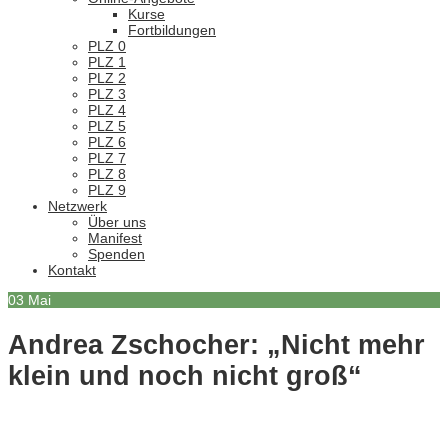
Kurse
Fortbildungen
PLZ 0
PLZ 1
PLZ 2
PLZ 3
PLZ 4
PLZ 5
PLZ 6
PLZ 7
PLZ 8
PLZ 9
Netzwerk
Über uns
Manifest
Spenden
Kontakt
03
Mai
Andrea Zschocher: „Nicht mehr
klein und noch nicht groß“