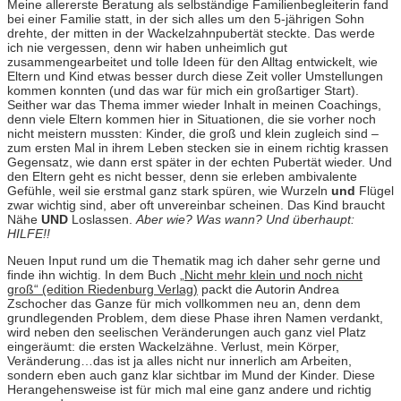
Meine allererste Beratung als selbständige Familienbegleiterin fand
bei einer Familie statt, in der sich alles um den 5-jährigen Sohn
drehte, der mitten in der Wackelzahnpubertät steckte. Das werde
ich nie vergessen, denn wir haben unheimlich gut
zusammengearbeitet und tolle Ideen für den Alltag entwickelt, wie
Eltern und Kind etwas besser durch diese Zeit voller Umstellungen
kommen konnten (und das war für mich ein großartiger Start).
Seither war das Thema immer wieder Inhalt in meinen Coachings,
denn viele Eltern kommen hier in Situationen, die sie vorher noch
nicht meistern mussten: Kinder, die groß und klein zugleich sind –
zum ersten Mal in ihrem Leben stecken sie in einem richtig krassen
Gegensatz, wie dann erst später in der echten Pubertät wieder. Und
den Eltern geht es nicht besser, denn sie erleben ambivalente
Gefühle, weil sie erstmal ganz stark spüren, wie Wurzeln
und
Flügel
zwar wichtig sind, aber oft unvereinbar scheinen. Das Kind braucht
Nähe
UND
Loslassen.
Aber wie? Was wann? Und überhaupt:
HILFE!!
Neuen Input rund um die Thematik mag ich daher sehr gerne und
finde ihn wichtig. In dem Buch
„Nicht mehr klein und noch nicht
groß“ (edition Riedenburg Verlag)
packt die Autorin Andrea
Zschocher das Ganze für mich vollkommen neu an, denn dem
grundlegenden Problem, dem diese Phase ihren Namen verdankt,
wird neben den seelischen Veränderungen auch ganz viel Platz
eingeräumt: die ersten Wackelzähne. Verlust, mein Körper,
Veränderung…das ist ja alles nicht nur innerlich am Arbeiten,
sondern eben auch ganz klar sichtbar im Mund der Kinder. Diese
Herangehensweise ist für mich mal eine ganz andere und richtig