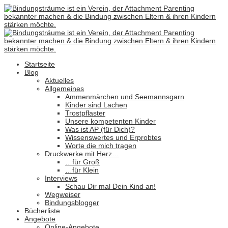
Startseite
Blog
Aktuelles
Allgemeines
Ammenmärchen und Seemannsgarn
Kinder sind Lachen
Trostpflaster
Unsere kompetenten Kinder
Was ist AP (für Dich)?
Wissenswertes und Erprobtes
Worte die mich tragen
Druckwerke mit Herz…
…für Groß
…für Klein
Interviews
Schau Dir mal Dein Kind an!
Wegweiser
Bindungsblogger
Bücherliste
Angebote
Online-Angebote