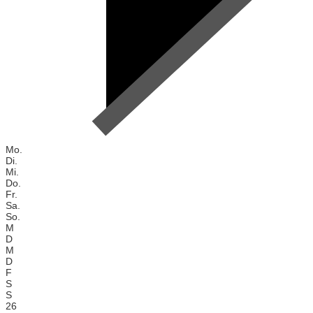
Mo.
Di.
Mi.
Do.
Fr.
Sa.
So.
M
D
M
D
F
S
S
26