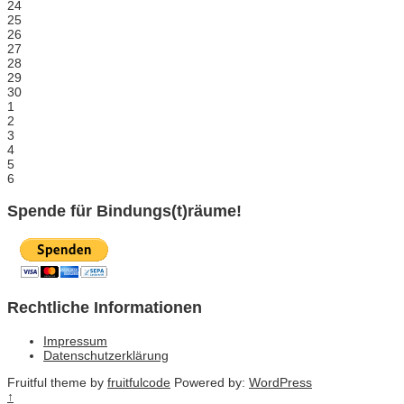
24
25
26
27
28
29
30
1
2
3
4
5
6
Spende für Bindungs(t)räume!
Rechtliche Informationen
Impressum
Datenschutzerklärung
Fruitful theme by
fruitfulcode
Powered by:
WordPress
↑