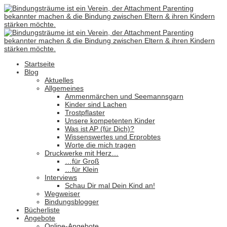
Startseite
Blog
Aktuelles
Allgemeines
Ammenmärchen und Seemannsgarn
Kinder sind Lachen
Trostpflaster
Unsere kompetenten Kinder
Was ist AP (für Dich)?
Wissenswertes und Erprobtes
Worte die mich tragen
Druckwerke mit Herz…
…für Groß
…für Klein
Interviews
Schau Dir mal Dein Kind an!
Wegweiser
Bindungsblogger
Bücherliste
Angebote
Online-Angebote