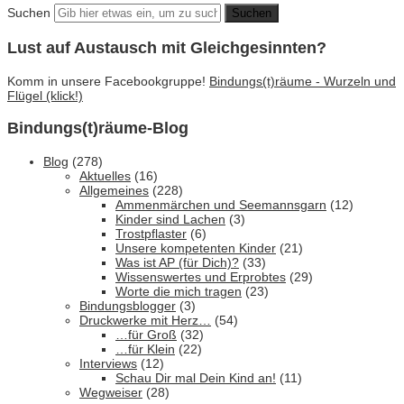
Suchen
Lust auf Austausch mit Gleichgesinnten?
Komm in unsere Facebookgruppe!
Bindungs(t)räume - Wurzeln und
Flügel (klick!)
Bindungs(t)räume-Blog
Blog
(278)
Aktuelles
(16)
Allgemeines
(228)
Ammenmärchen und Seemannsgarn
(12)
Kinder sind Lachen
(3)
Trostpflaster
(6)
Unsere kompetenten Kinder
(21)
Was ist AP (für Dich)?
(33)
Wissenswertes und Erprobtes
(29)
Worte die mich tragen
(23)
Bindungsblogger
(3)
Druckwerke mit Herz…
(54)
…für Groß
(32)
…für Klein
(22)
Interviews
(12)
Schau Dir mal Dein Kind an!
(11)
Wegweiser
(28)