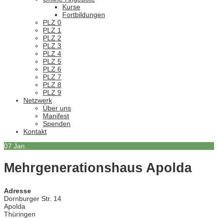
Kurse
Fortbildungen
PLZ 0
PLZ 1
PLZ 2
PLZ 3
PLZ 4
PLZ 5
PLZ 6
PLZ 7
PLZ 8
PLZ 9
Netzwerk
Über uns
Manifest
Spenden
Kontakt
07
Jan.
Mehrgenerationshaus Apolda
Adresse
Dornburger Str. 14
Apolda
Thüringen