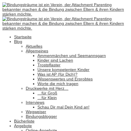
Startseite
Blog
Aktuelles
Allgemeines
Ammenmärchen und Seemannsgarn
Kinder sind Lachen
Trostpflaster
Unsere kompetenten Kinder
Was ist AP (für Dich)?
Wissenswertes und Erprobtes
Worte die mich tragen
Druckwerke mit Herz…
…für Groß
…für Klein
Interviews
Schau Dir mal Dein Kind an!
Wegweiser
Bindungsblogger
Bücherliste
Angebote
Online-Angebote