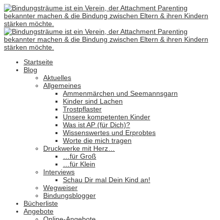
Startseite
Blog
Aktuelles
Allgemeines
Ammenmärchen und Seemannsgarn
Kinder sind Lachen
Trostpflaster
Unsere kompetenten Kinder
Was ist AP (für Dich)?
Wissenswertes und Erprobtes
Worte die mich tragen
Druckwerke mit Herz…
…für Groß
…für Klein
Interviews
Schau Dir mal Dein Kind an!
Wegweiser
Bindungsblogger
Bücherliste
Angebote
Online-Angebote