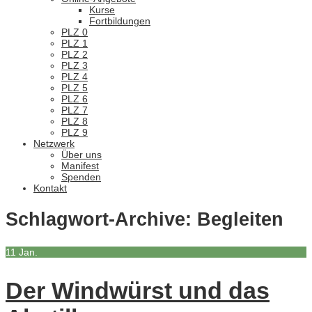
Kurse
Fortbildungen
PLZ 0
PLZ 1
PLZ 2
PLZ 3
PLZ 4
PLZ 5
PLZ 6
PLZ 7
PLZ 8
PLZ 9
Netzwerk
Über uns
Manifest
Spenden
Kontakt
Schlagwort-Archive:
Begleiten
11
Jan.
Der Windwürst und das