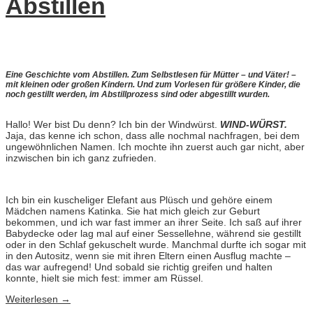
Abstillen
Eine Geschichte vom Abstillen. Zum Selbstlesen für Mütter – und Väter! –
mit kleinen oder großen Kindern. Und zum Vorlesen für größere Kinder, die
noch gestillt werden, im Abstillprozess sind oder abgestillt wurden.
Hallo! Wer bist Du denn? Ich bin der Windwürst.
WIND-WÜRST.
Jaja, das kenne ich schon, dass alle nochmal nachfragen, bei dem
ungewöhnlichen Namen. Ich mochte ihn zuerst auch gar nicht, aber
inzwischen bin ich ganz zufrieden.
Ich bin ein kuscheliger Elefant aus Plüsch und gehöre einem
Mädchen namens Katinka. Sie hat mich gleich zur Geburt
bekommen, und ich war fast immer an ihrer Seite. Ich saß auf ihrer
Babydecke oder lag mal auf einer Sessellehne, während sie gestillt
oder in den Schlaf gekuschelt wurde. Manchmal durfte ich sogar mit
in den Autositz, wenn sie mit ihren Eltern einen Ausflug machte –
das war aufregend! Und sobald sie richtig greifen und halten
konnte, hielt sie mich fest: immer am Rüssel.
Weiterlesen
→