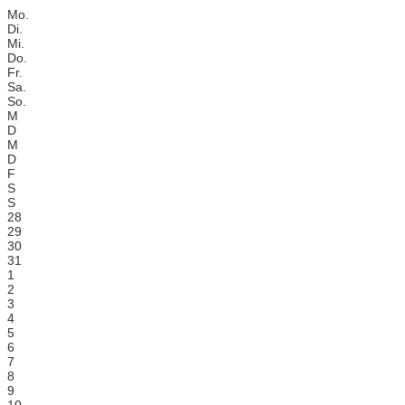
Mo.
Di.
Mi.
Do.
Fr.
Sa.
So.
M
D
M
D
F
S
S
28
29
30
31
1
2
3
4
5
6
7
8
9