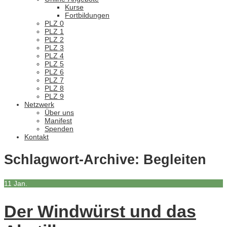
Kurse
Fortbildungen
PLZ 0
PLZ 1
PLZ 2
PLZ 3
PLZ 4
PLZ 5
PLZ 6
PLZ 7
PLZ 8
PLZ 9
Netzwerk
Über uns
Manifest
Spenden
Kontakt
Schlagwort-Archive:
Begleiten
11
Jan.
Der Windwürst und das