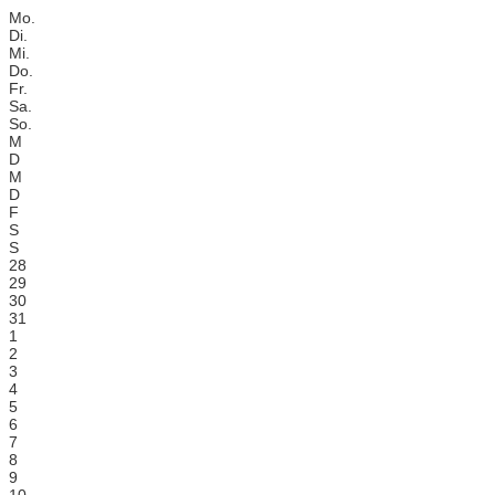
Mo.
Di.
Mi.
Do.
Fr.
Sa.
So.
M
D
M
D
F
S
S
28
29
30
31
1
2
3
4
5
6
7
8
9