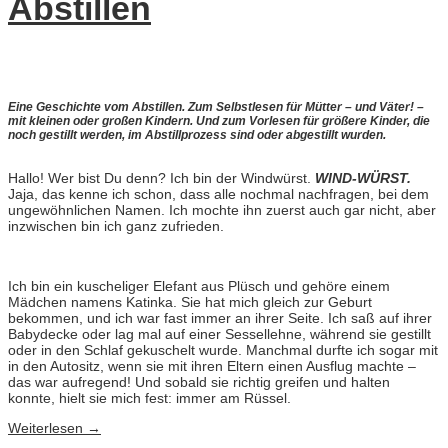
Abstillen
Eine Geschichte vom Abstillen. Zum Selbstlesen für Mütter – und Väter! –
mit kleinen oder großen Kindern. Und zum Vorlesen für größere Kinder, die
noch gestillt werden, im Abstillprozess sind oder abgestillt wurden.
Hallo! Wer bist Du denn? Ich bin der Windwürst.
WIND-WÜRST.
Jaja, das kenne ich schon, dass alle nochmal nachfragen, bei dem
ungewöhnlichen Namen. Ich mochte ihn zuerst auch gar nicht, aber
inzwischen bin ich ganz zufrieden.
Ich bin ein kuscheliger Elefant aus Plüsch und gehöre einem
Mädchen namens Katinka. Sie hat mich gleich zur Geburt
bekommen, und ich war fast immer an ihrer Seite. Ich saß auf ihrer
Babydecke oder lag mal auf einer Sessellehne, während sie gestillt
oder in den Schlaf gekuschelt wurde. Manchmal durfte ich sogar mit
in den Autositz, wenn sie mit ihren Eltern einen Ausflug machte –
das war aufregend! Und sobald sie richtig greifen und halten
konnte, hielt sie mich fest: immer am Rüssel.
Weiterlesen
→