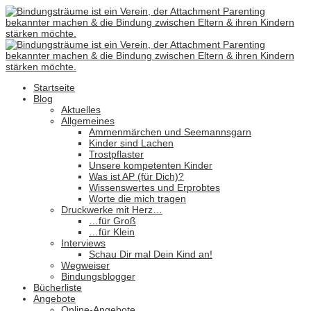
Startseite
Blog
Aktuelles
Allgemeines
Ammenmärchen und Seemannsgarn
Kinder sind Lachen
Trostpflaster
Unsere kompetenten Kinder
Was ist AP (für Dich)?
Wissenswertes und Erprobtes
Worte die mich tragen
Druckwerke mit Herz…
…für Groß
…für Klein
Interviews
Schau Dir mal Dein Kind an!
Wegweiser
Bindungsblogger
Bücherliste
Angebote
Online-Angebote