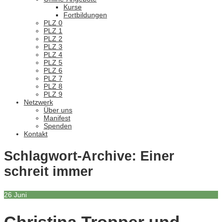
Kurse
Fortbildungen
PLZ 0
PLZ 1
PLZ 2
PLZ 3
PLZ 4
PLZ 5
PLZ 6
PLZ 7
PLZ 8
PLZ 9
Netzwerk
Über uns
Manifest
Spenden
Kontakt
Schlagwort-Archive:
Einer
schreit immer
26
Juni