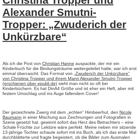
Christina Tropper und
Alexander Smutni-
Tropper: „Zwuderich der
Unkürzbare“
Als ich die Post von
Christian Hanne
auspackte, der mir ein
Kinderbuch für die Bindungsträume weitergeleitet hatte, war ich erst
einmal überrascht: Das Format von
„Zwuderich der Unkürzbare“
von Christina Tropper und ihrem Mann Alexander Smutni-Tropper
(erschienen über epubli.de)
sieht man nicht so oft bei
Kinderbüchern. Es hat DinA4 Größe und ist eher ein Heft, aber mit
festem Umschlag und ins Auge fallendem Cover!
Der gezeichnete Zwerg mit dem „echten“ Himbeerhut, den
Nicole
Baumann
in einer Mischung aus Zeichnungen und Fotografien in
Szene gesetzt hat, gewinnt sofort das Herz des Betrachters – eine
Schale Früchte zur Lektüre wäre perfekt. Meine neben mir sitzende
13-jährige Tochter schaute sofort mit ins Buch, als ich das erste Mal
durchblätterte und fragte begeistert, ob die Bilder zum Ausmalen