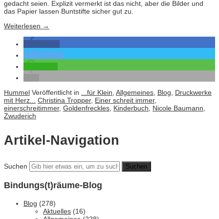
gedacht seien. Explizit vermerkt ist das nicht, aber die Bilder und
das Papier lassen Buntstifte sicher gut zu.
Weiterlesen
→
teilen
twittern
teilen
Hummel
Veröffentlicht in
...für Klein
,
Allgemeines
,
Blog
,
Druckwerke
mit Herz...
Christina Tropper
,
Einer schreit immer
,
einerschreitimmer
,
Goldenfreckles
,
Kinderbuch
,
Nicole Baumann
,
Zwuderich
Artikel-Navigation
Suchen
Bindungs(t)räume-Blog
Blog
(278)
Aktuelles
(16)