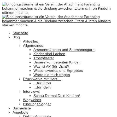
Startseite
Blog
Aktuelles
Allgemeines
Ammenmärchen und Seemannsgarn
Kinder sind Lachen
Trostpflaster
Unsere kompetenten Kinder
Was ist AP (für Dich)?
Wissenswertes und Erprobtes
Worte die mich tragen
Druckwerke mit Herz…
…für Groß
…für Klein
Interviews
Schau Dir mal Dein Kind an!
Wegweiser
Bindungsblogger
Bücherliste
Angebote
Online-Angebote