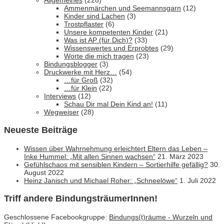
Allgemeines
(228)
Ammenmärchen und Seemannsgarn
(12)
Kinder sind Lachen
(3)
Trostpflaster
(6)
Unsere kompetenten Kinder
(21)
Was ist AP (für Dich)?
(33)
Wissenswertes und Erprobtes
(29)
Worte die mich tragen
(23)
Bindungsblogger
(3)
Druckwerke mit Herz…
(54)
…für Groß
(32)
…für Klein
(22)
Interviews
(12)
Schau Dir mal Dein Kind an!
(11)
Wegweiser
(28)
Neueste Beiträge
Wissen über Wahrnehmung erleichtert Eltern das Leben –
Inke Hummel: „Mit allen Sinnen wachsen“
21. März 2023
Gefühlschaos mit sensiblen Kindern – Sortierhilfe gefällig?
30.
August 2022
Heinz Janisch und Michael Roher: „Schneelöwe“
1. Juli 2022
Triff andere BindungsträumerInnen!
Geschlossene Facebookgruppe:
Bindungs(t)räume - Wurzeln und