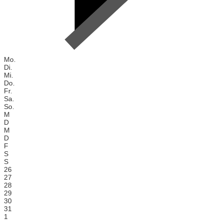
Mo.
Di.
Mi.
Do.
Fr.
Sa.
So.
M
D
M
D
F
S
S
26
27
28
29
30
31
1