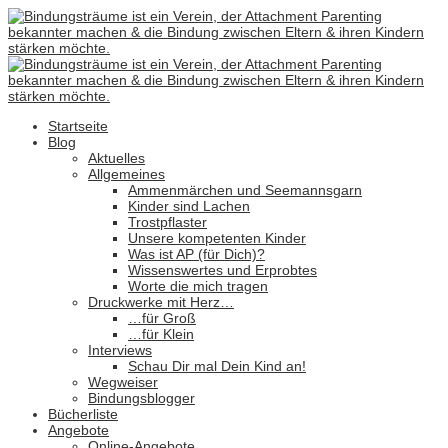
Startseite
Blog
Aktuelles
Allgemeines
Ammenmärchen und Seemannsgarn
Kinder sind Lachen
Trostpflaster
Unsere kompetenten Kinder
Was ist AP (für Dich)?
Wissenswertes und Erprobtes
Worte die mich tragen
Druckwerke mit Herz…
…für Groß
…für Klein
Interviews
Schau Dir mal Dein Kind an!
Wegweiser
Bindungsblogger
Bücherliste
Angebote
Online-Angebote