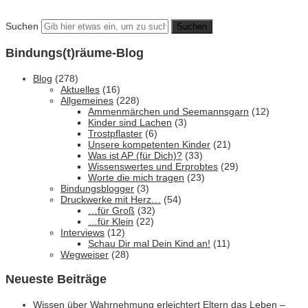
Suchen
Bindungs(t)räume-Blog
Blog
(278)
Aktuelles
(16)
Allgemeines
(228)
Ammenmärchen und Seemannsgarn
(12)
Kinder sind Lachen
(3)
Trostpflaster
(6)
Unsere kompetenten Kinder
(21)
Was ist AP (für Dich)?
(33)
Wissenswertes und Erprobtes
(29)
Worte die mich tragen
(23)
Bindungsblogger
(3)
Druckwerke mit Herz…
(54)
…für Groß
(32)
…für Klein
(22)
Interviews
(12)
Schau Dir mal Dein Kind an!
(11)
Wegweiser
(28)
Neueste Beiträge
Wissen über Wahrnehmung erleichtert Eltern das Leben –