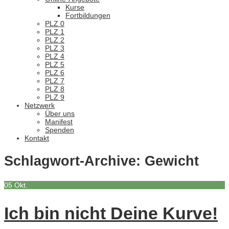
Kurse
Fortbildungen
PLZ 0
PLZ 1
PLZ 2
PLZ 3
PLZ 4
PLZ 5
PLZ 6
PLZ 7
PLZ 8
PLZ 9
Netzwerk
Über uns
Manifest
Spenden
Kontakt
Schlagwort-Archive:
Gewicht
05
Okt.
Ich bin nicht Deine Kurve!