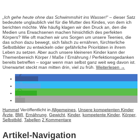
„Ich gehe heute ohne das Schwimmshirt ins Wasser!“
– dieser Satz
bedeutete unglaublich viel für die Mutter des Kindes, von dem ich
berichten möchte. Wie häufig klagen wir den Druck an, den die
Medien uns Erwachsenen machen hinsichtlich des perfekten
Körpers? Wie oft machen wir uns Sorgen um unsere Teenies, die
das schon dazu bewegt, sich falsch zu ernähren, fürchterliche
Selbstbilder zu entwickeln oder gefährliche Prioritäten in ihrem
Leben zu setzen. Aber auch unsere kleineren Kinder kann der
Themenbereich Körper / Maße / Ernährung / Perfektionsgedanken
bereits betreffen – sogar wenn man selbst ganz weit weg davon ist.
Unerwartet steckt man mitten drin, viel zu früh.
Weiterlesen
→
teilen
twittern
teilen
Hummel
Veröffentlicht in
Allgemeines
,
Unsere kompetenten Kinder
Ärzte
,
BMI
,
Ernährung
,
Gewicht
,
Kinder
,
kompetente Kinder
,
Körper
,
Selbstbild
,
Tabellen
2 Kommentare
Artikel-Navigation