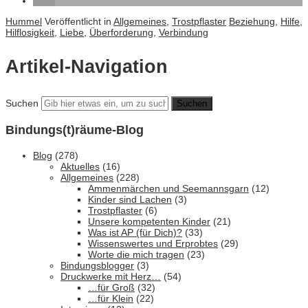
Hummel
Veröffentlicht in
Allgemeines
,
Trostpflaster
Beziehung
,
Hilfe
,
Hilflosigkeit
,
Liebe
,
Überforderung
,
Verbindung
Artikel-Navigation
Suchen
Bindungs(t)räume-Blog
Blog
(278)
Aktuelles
(16)
Allgemeines
(228)
Ammenmärchen und Seemannsgarn
(12)
Kinder sind Lachen
(3)
Trostpflaster
(6)
Unsere kompetenten Kinder
(21)
Was ist AP (für Dich)?
(33)
Wissenswertes und Erprobtes
(29)
Worte die mich tragen
(23)
Bindungsblogger
(3)
Druckwerke mit Herz…
(54)
…für Groß
(32)
…für Klein
(22)