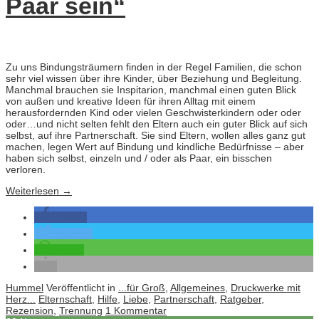
Paar sein“
Zu uns Bindungsträumern finden in der Regel Familien, die schon
sehr viel wissen über ihre Kinder, über Beziehung und Begleitung.
Manchmal brauchen sie Inspitarion, manchmal einen guten Blick
von außen und kreative Ideen für ihren Alltag mit einem
herausfordernden Kind oder vielen Geschwisterkindern oder oder
oder…und nicht selten fehlt den Eltern auch ein guter Blick auf sich
selbst, auf ihre Partnerschaft. Sie sind Eltern, wollen alles ganz gut
machen, legen Wert auf Bindung und kindliche Bedürfnisse – aber
haben sich selbst, einzeln und / oder als Paar, ein bisschen
verloren.
Weiterlesen
→
teilen
twittern
teilen
Hummel
Veröffentlicht in
...für Groß
,
Allgemeines
,
Druckwerke mit
Herz...
Elternschaft
,
Hilfe
,
Liebe
,
Partnerschaft
,
Ratgeber
,
Rezension
,
Trennung
1 Kommentar