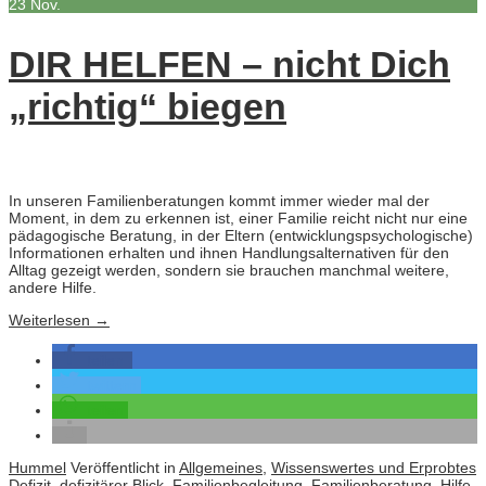
23
Nov.
DIR HELFEN – nicht Dich
„richtig“ biegen
In unseren Familienberatungen kommt immer wieder mal der
Moment, in dem zu erkennen ist, einer Familie reicht nicht nur eine
pädagogische Beratung, in der Eltern (entwicklungspsychologische)
Informationen erhalten und ihnen Handlungsalternativen für den
Alltag gezeigt werden, sondern sie brauchen manchmal weitere,
andere Hilfe.
Weiterlesen
→
teilen
twittern
teilen
Hummel
Veröffentlicht in
Allgemeines
,
Wissenswertes und Erprobtes
Defizit
,
defizitärer Blick
,
Familienbegleitung
,
Familienberatung
,
Hilfe
,