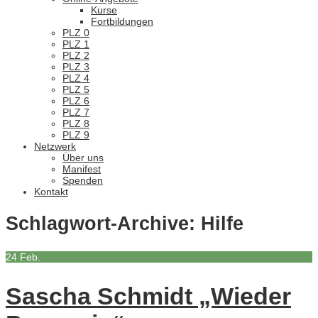
Kurse
Fortbildungen
PLZ 0
PLZ 1
PLZ 2
PLZ 3
PLZ 4
PLZ 5
PLZ 6
PLZ 7
PLZ 8
PLZ 9
Netzwerk
Über uns
Manifest
Spenden
Kontakt
Schlagwort-Archive:
Hilfe
24
Feb.
Sascha Schmidt „Wieder