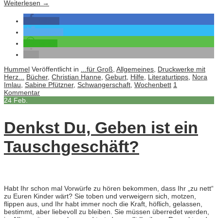
Weiterlesen
→
teilen
twittern
teilen
Hummel
Veröffentlicht in
...für Groß
,
Allgemeines
,
Druckwerke mit
Herz...
Bücher
,
Christian Hanne
,
Geburt
,
Hilfe
,
Literaturtipps
,
Nora
Imlau
,
Sabine Pfützner
,
Schwangerschaft
,
Wochenbett
1
Kommentar
24
Feb.
Denkst Du, Geben ist ein
Tauschgeschäft?
Habt Ihr schon mal Vorwürfe zu hören bekommen, dass Ihr „zu nett“
zu Euren Kinder wärt? Sie toben und verweigern sich, motzen,
flippen aus, und Ihr habt immer noch die Kraft, höflich, gelassen,
bestimmt, aber liebevoll zu bleiben. Sie müssen überredet werden,