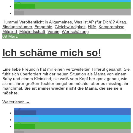
teilen
Hummel
Veröffentlicht in
Allgemeines
,
Was ist AP (für Dich)?
Alltag
,
Bindugsträumer
,
Empathie
,
Gleichwürdigkeit
,
Hilfe
,
Kompromisse
,
Mitglied
,
Mitgliedschaft
,
Verein
,
Wertschäzung
09
März
Ich schäme mich so!
Eine liebe Freundin hat mir einen verzweifelten Hilferuf gesandt. Sie
fühlt sich überfordert mit der neuen Situation als Mama von einem
Baby und einem Kleinkind; sie weiß vom Kopf her ganz genau, wie
sie mit ihrer großen Tochter umgehen möchte, aber es misslingt ihr
manchmal.
Sie ist immer wieder nicht die Mama, die sie sein
möchte.
Weiterlesen
→
teilen
twittern
teilen