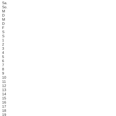
Sa.
So.
M
D
M
D
F
S
S
1
2
3
4
5
6
7
8
9
10
11
12
13
14
15
16
17
18
19