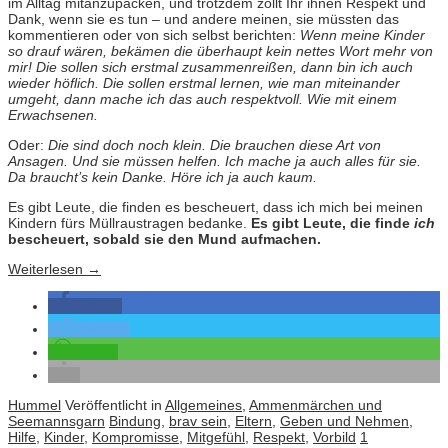
im Alltag mitanzupacken, und trotzdem zollt Ihr ihnen Respekt und
Dank, wenn sie es tun – und andere meinen, sie müssten das
kommentieren oder von sich selbst berichten:
Wenn meine Kinder
so drauf wären, bekämen die überhaupt kein nettes Wort mehr von
mir! Die sollen sich erstmal zusammenreißen, dann bin ich auch
wieder höflich. Die sollen erstmal lernen, wie man miteinander
umgeht, dann mache ich das auch respektvoll. Wie mit einem
Erwachsenen.
Oder:
Die sind doch noch klein. Die brauchen diese Art von
Ansagen. Und sie müssen helfen. Ich mache ja auch alles für sie.
Da braucht’s kein Danke. Höre ich ja auch kaum.
Es gibt Leute, die finden es bescheuert, dass ich mich bei meinen
Kindern fürs Müllraustragen bedanke.
Es gibt Leute, die finde
ich
bescheuert, sobald sie den Mund aufmachen.
Weiterlesen
→
teilen
twittern
teilen
Hummel
Veröffentlicht in
Allgemeines
,
Ammenmärchen und
Seemannsgarn
Bindung
,
brav sein
,
Eltern
,
Geben und Nehmen
,
Hilfe
,
Kinder
,
Kompromisse
,
Mitgefühl
,
Respekt
,
Vorbild
1