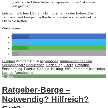
„Entspannte Eltern haben entspannte Kinder“ ist sowas
von gelogen!
Entspannte Eltern können alle möglichen Kinder haben. Das
Temperament bringen die Kinder schon mit – egal, auf welche
Eltern sie treffen.
Weiterlesen
→
teilen
twittern
teilen
Hummel
Veröffentlicht in
Allgemeines
,
Ammenmärchen und
Seemannsgarn
Bedürfnisse
,
Beziehung
,
Eltern
,
Empathie
,
Entspannung
,
Familie
,
Gefühle
,
Haltung
,
Hilfe
,
Kompromisse finden
,
Lachen
,
Verständnis
24
Sep.
Ratgeber-Berge –
Notwendig? Hilfreich?