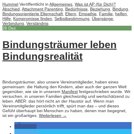
Hummel
Veröffentlicht in
Allgemeines
,
Was ist AP (für Dich)?
Abschied
,
Attachment Parenting
,
Bedürfnisse
,
Beziehung
,
Bindung
,
Bindungsorientierte Elternschaft
,
Eltern
,
Empathie
,
Familie
,
helfen
,
Hilfe
,
Kompromisse finden
,
Selbstbestimmung
,
Übergänge
,
Verbindung
,
Verständnis
26
Dez.
Bindungsträumer leben
Bindungsrealität
Bindungsträumer, also unsere Vereinsmitglieder, haben eines
gemeinsam: die Haltung den Kindern, aber auch der ganzen Welt
gegenüber, wie sie in unserem
Manifest
festgeschrieben wurde. Wir
versuchen, in unseren Familien gleichwürdig und wertschätzend zu
leben. ABER: das hört nicht an der Haustür auf. Wenn man
Vereinsmitglieder persönlich trifft, spürt man das – und dieses
Gefühl überhaupt bei Menschen zu haben, denen man begegnet,
ist ein großartiges.
Weiterlesen
→
teilen
twittern