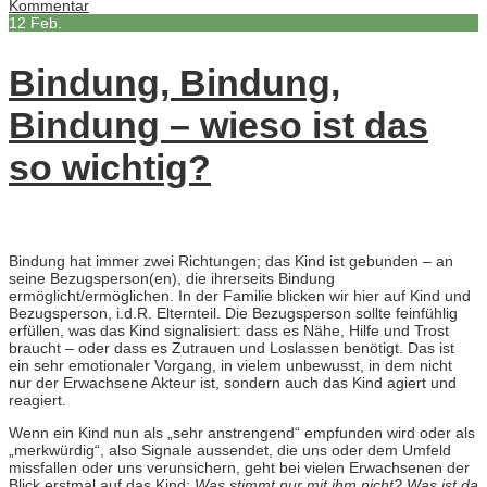
Kommentar
12
Feb.
Bindung, Bindung,
Bindung – wieso ist das
so wichtig?
Bindung hat immer zwei Richtungen; das Kind ist gebunden – an
seine Bezugsperson(en), die ihrerseits Bindung
ermöglicht/ermöglichen. In der Familie blicken wir hier auf Kind und
Bezugsperson, i.d.R. Elternteil. Die Bezugsperson sollte feinfühlig
erfüllen, was das Kind signalisiert: dass es Nähe, Hilfe und Trost
braucht – oder dass es Zutrauen und Loslassen benötigt. Das ist
ein sehr emotionaler Vorgang, in vielem unbewusst, in dem nicht
nur der Erwachsene Akteur ist, sondern auch das Kind agiert und
reagiert.
Wenn ein Kind nun als „sehr anstrengend“ empfunden wird oder als
„merkwürdig“, also Signale aussendet, die uns oder dem Umfeld
missfallen oder uns verunsichern, geht bei vielen Erwachsenen der
Blick erstmal auf das Kind:
Was stimmt nur mit ihm nicht? Was ist da