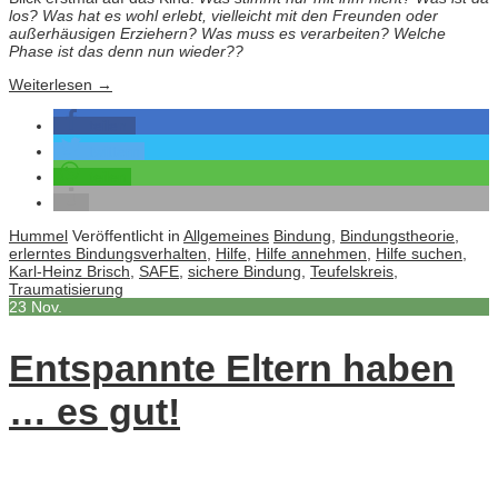
los? Was hat es wohl erlebt, vielleicht mit den Freunden oder
außerhäusigen Erziehern? Was muss es verarbeiten? Welche
Phase ist das denn nun wieder??
Weiterlesen
→
teilen
twittern
teilen
Hummel
Veröffentlicht in
Allgemeines
Bindung
,
Bindungstheorie
,
erlerntes Bindungsverhalten
,
Hilfe
,
Hilfe annehmen
,
Hilfe suchen
,
Karl-Heinz Brisch
,
SAFE
,
sichere Bindung
,
Teufelskreis
,
Traumatisierung
23
Nov.
Entspannte Eltern haben
… es gut!