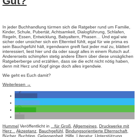
Gut?
In jeder Buchhandlung türmen sich die Ratgeber rund um Familie,
Kinder, Schule, Pubertät, Achtsamkeit, Dialogführung, Schlafen,
Regeln, Essen, Entwicklung, Babyaltern, Phasen… Und egal wie
sicher oder unsicher sich ein Elternteil fühlt, egal für wie prima es
sein Bauchgefühl hält, irgendwann greift fast jeder mal zu, blättert
interessiert, liest hier und da oder saugt alles in einem Rutsch auf.
Andererseits schimpfen stetig andere Eltern über diese unsäglichen
Ratgeberberge und erzählen, dass sie die echt nicht nötig haben,
denn mit Herz und Kopf ginge doch alles irgendwie.
Wie geht es Euch damit?
Weiterlesen
→
teilen
twittern
teilen
Hummel
Veröffentlicht in
...für Groß
,
Allgemeines
,
Druckwerke mit
Herz...
Akzeptanz
,
Bauchgefühl
,
Bindungsorientierte Elternschaft
,
Bücher
,
Buchtipp
,
Gelassenheit
,
Hilfe
,
Literatur
,
Unterstützung