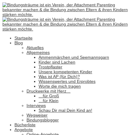
Startseite
Blog
Aktuelles
Allgemeines
Ammenmärchen und Seemannsgarn
Kinder sind Lachen
Trostpflaster
Unsere kompetenten Kinder
Was ist AP (für Dich)?
Wissenswertes und Erprobtes
Worte die mich tragen
Druckwerke mit Herz…
…für Groß
…für Klein
Interviews
Schau Dir mal Dein Kind an!
Wegweiser
Bindungsblogger
Bücherliste
Angebote
Online-Angebote