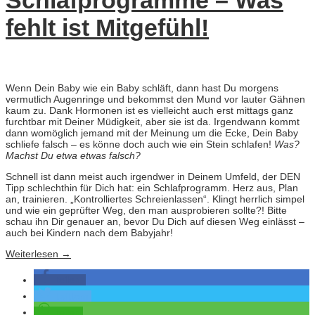
Schlafprogramme – Was
fehlt ist Mitgefühl!
Wenn Dein Baby wie ein Baby schläft, dann hast Du morgens
vermutlich Augenringe und bekommst den Mund vor lauter Gähnen
kaum zu. Dank Hormonen ist es vielleicht auch erst mittags ganz
furchtbar mit Deiner Müdigkeit, aber sie ist da. Irgendwann kommt
dann womöglich jemand mit der Meinung um die Ecke, Dein Baby
schliefe falsch – es könne doch auch wie ein Stein schlafen!
Was?
Machst Du etwa etwas falsch?
Schnell ist dann meist auch irgendwer in Deinem Umfeld, der DEN
Tipp schlechthin für Dich hat: ein Schlafprogramm. Herz aus, Plan
an, trainieren. „Kontrolliertes Schreienlassen“. Klingt herrlich simpel
und wie ein geprüfter Weg, den man ausprobieren sollte?! Bitte
schau ihn Dir genauer an, bevor Du Dich auf diesen Weg einlässt –
auch bei Kindern nach dem Babyjahr!
Weiterlesen
→
teilen
twittern
teilen