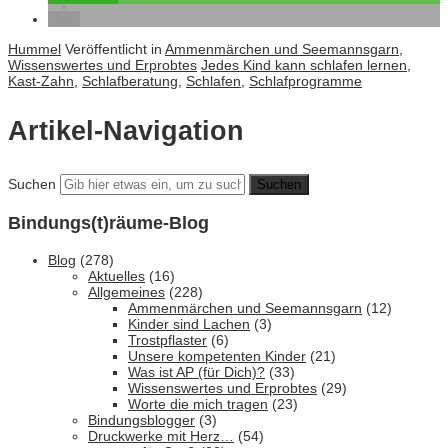
Hummel
Veröffentlicht in
Ammenmärchen und Seemannsgarn
,
Wissenswertes und Erprobtes
Jedes Kind kann schlafen lernen
,
Kast-Zahn
,
Schlafberatung
,
Schlafen
,
Schlafprogramme
Artikel-Navigation
Suchen
Bindungs(t)räume-Blog
Blog
(278)
Aktuelles
(16)
Allgemeines
(228)
Ammenmärchen und Seemannsgarn
(12)
Kinder sind Lachen
(3)
Trostpflaster
(6)
Unsere kompetenten Kinder
(21)
Was ist AP (für Dich)?
(33)
Wissenswertes und Erprobtes
(29)
Worte die mich tragen
(23)
Bindungsblogger
(3)
Druckwerke mit Herz…
(54)