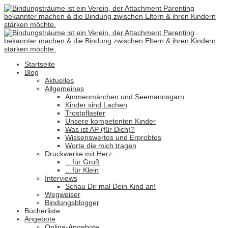
Startseite
Blog
Aktuelles
Allgemeines
Ammenmärchen und Seemannsgarn
Kinder sind Lachen
Trostpflaster
Unsere kompetenten Kinder
Was ist AP (für Dich)?
Wissenswertes und Erprobtes
Worte die mich tragen
Druckwerke mit Herz…
…für Groß
…für Klein
Interviews
Schau Dir mal Dein Kind an!
Wegweiser
Bindungsblogger
Bücherliste
Angebote
Online-Angebote