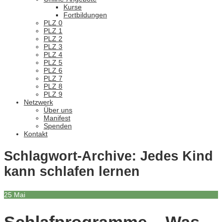
Kurse
Fortbildungen
PLZ 0
PLZ 1
PLZ 2
PLZ 3
PLZ 4
PLZ 5
PLZ 6
PLZ 7
PLZ 8
PLZ 9
Netzwerk
Über uns
Manifest
Spenden
Kontakt
Schlagwort-Archive:
Jedes Kind
kann schlafen lernen
25
Mai