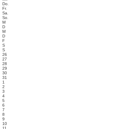
Do.
Fr.
Sa.
So.
M
D
M
D
F
S
S
26
27
28
29
30
31
1
2
3
4
5
6
7
8
9
10
11