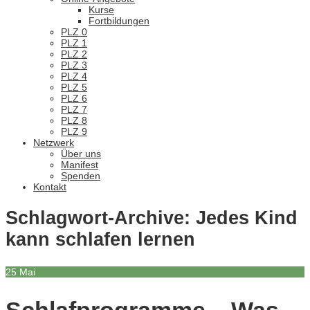
Kurse
Fortbildungen
PLZ 0
PLZ 1
PLZ 2
PLZ 3
PLZ 4
PLZ 5
PLZ 6
PLZ 7
PLZ 8
PLZ 9
Netzwerk
Über uns
Manifest
Spenden
Kontakt
Schlagwort-Archive:
Jedes Kind
kann schlafen lernen
25
Mai