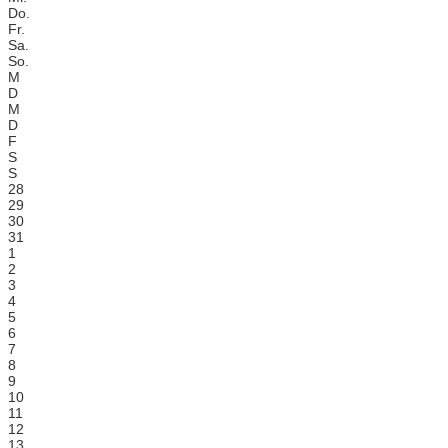
Do.
Fr.
Sa.
So.
M
D
M
D
F
S
S
28
29
30
31
1
2
3
4
5
6
7
8
9
10
11
12
13