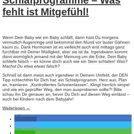
Schlafprogramme – Was
fehlt ist Mitgefühl!
Wenn Dein Baby wie ein Baby schläft, dann hast Du morgens
vermutlich Augenringe und bekommst den Mund vor lauter Gähnen
kaum zu. Dank Hormonen ist es vielleicht auch erst mittags ganz
furchtbar mit Deiner Müdigkeit, aber sie ist da. Irgendwann kommt
dann womöglich jemand mit der Meinung um die Ecke, Dein Baby
schliefe falsch – es könne doch auch wie ein Stein schlafen!
Was?
Machst Du etwa etwas falsch?
Schnell ist dann meist auch irgendwer in Deinem Umfeld, der DEN
Tipp schlechthin für Dich hat: ein Schlafprogramm. Herz aus, Plan
an, trainieren. „Kontrolliertes Schreienlassen“. Klingt herrlich simpel
und wie ein geprüfter Weg, den man ausprobieren sollte?! Bitte
schau ihn Dir genauer an, bevor Du Dich auf diesen Weg einlässt –
auch bei Kindern nach dem Babyjahr!
Weiterlesen
→
teilen
twittern
teilen