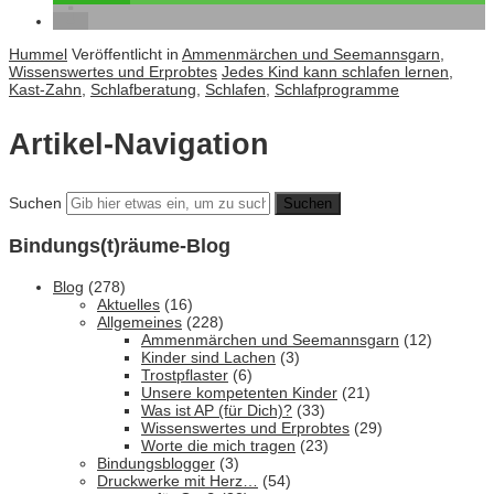
Hummel
Veröffentlicht in
Ammenmärchen und Seemannsgarn
,
Wissenswertes und Erprobtes
Jedes Kind kann schlafen lernen
,
Kast-Zahn
,
Schlafberatung
,
Schlafen
,
Schlafprogramme
Artikel-Navigation
Suchen
Bindungs(t)räume-Blog
Blog
(278)
Aktuelles
(16)
Allgemeines
(228)
Ammenmärchen und Seemannsgarn
(12)
Kinder sind Lachen
(3)
Trostpflaster
(6)
Unsere kompetenten Kinder
(21)
Was ist AP (für Dich)?
(33)
Wissenswertes und Erprobtes
(29)
Worte die mich tragen
(23)
Bindungsblogger
(3)
Druckwerke mit Herz…
(54)