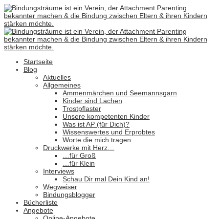
Startseite
Blog
Aktuelles
Allgemeines
Ammenmärchen und Seemannsgarn
Kinder sind Lachen
Trostpflaster
Unsere kompetenten Kinder
Was ist AP (für Dich)?
Wissenswertes und Erprobtes
Worte die mich tragen
Druckwerke mit Herz…
…für Groß
…für Klein
Interviews
Schau Dir mal Dein Kind an!
Wegweiser
Bindungsblogger
Bücherliste
Angebote
Online-Angebote