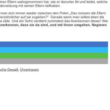
nen Eltern wahrgenommen hat, wie er darunter litt und leidet, welche
ersetzung mit seinen Eltern teilhaben.
egt man sich immer wieder zwischen den Polen
„Das müssen die Eltern
s versöhnlicher auf sie zugehen?“
Gerade wenn man selbst eben die
weise üble. Und ein Sohn verdient zumindest das Anerkennen dieser! Wie
r anerkennen, dass sie da sind, und mit ihnen umgehen. Negieren
sche Gewalt
,
Urvertrauen