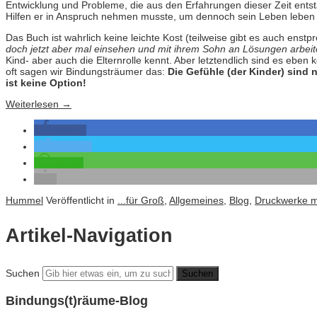
Entwicklung und Probleme, die aus den Erfahrungen dieser Zeit entst
Hilfen er in Anspruch nehmen musste, um dennoch sein Leben leben z
Das Buch ist wahrlich keine leichte Kost (teilweise gibt es auch ens
doch jetzt aber mal einsehen und mit ihrem Sohn an Lösungen arbeit
Kind- aber auch die Elternrolle kennt. Aber letztendlich sind es eben
oft sagen wir Bindungsträumer das:
Die Gefühle (der Kinder) sind 
ist keine Option!
Weiterlesen
→
teilen
twittern
teilen
Hummel
Veröffentlicht in
...für Groß
,
Allgemeines
,
Blog
,
Druckwerke mi
Artikel-Navigation
Suchen
Bindungs(t)räume-Blog