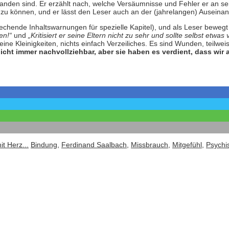
anden sind. Er erzählt nach, welche Versäumnisse und Fehler er an sei
u können, und er lässt den Leser auch an der (jahrelangen) Auseinand
tprechende Inhaltswarnungen für spezielle Kapitel), und als Leser bew
en!“
und
„Kritisiert er seine Eltern nicht zu sehr und sollte selbst etwa
 keine Kleinigkeiten, nichts einfach Verzeiliches. Es sind Wunden, teil
nicht immer nachvollziehbar, aber sie haben es verdient, dass wi
t Herz...
Bindung
,
Ferdinand Saalbach
,
Missbrauch
,
Mitgefühl
,
Psychi