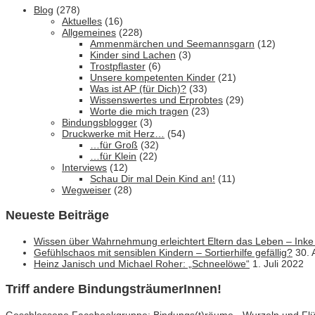
Blog
(278)
Aktuelles
(16)
Allgemeines
(228)
Ammenmärchen und Seemannsgarn
(12)
Kinder sind Lachen
(3)
Trostpflaster
(6)
Unsere kompetenten Kinder
(21)
Was ist AP (für Dich)?
(33)
Wissenswertes und Erprobtes
(29)
Worte die mich tragen
(23)
Bindungsblogger
(3)
Druckwerke mit Herz…
(54)
…für Groß
(32)
…für Klein
(22)
Interviews
(12)
Schau Dir mal Dein Kind an!
(11)
Wegweiser
(28)
Neueste Beiträge
Wissen über Wahrnehmung erleichtert Eltern das Leben – Inke
Gefühlschaos mit sensiblen Kindern – Sortierhilfe gefällig?
30. 
Heinz Janisch und Michael Roher: „Schneelöwe“
1. Juli 2022
Triff andere BindungsträumerInnen!