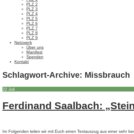
PLZ 2
PLZ 3
PLZ 4
PLZ 5
PLZ 6
PLZ 7
PLZ 8
PLZ 9
Netzwerk
Über uns
Manifest
Spenden
Kontakt
Schlagwort-Archive:
Missbrauch
22
Juli
Ferdinand Saalbach: „Stei
Im Folgenden teilen wir mit Euch einen Textauszug aus einer sehr 