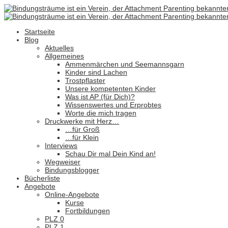
Startseite
Blog
Aktuelles
Allgemeines
Ammenmärchen und Seemannsgarn
Kinder sind Lachen
Trostpflaster
Unsere kompetenten Kinder
Was ist AP (für Dich)?
Wissenswertes und Erprobtes
Worte die mich tragen
Druckwerke mit Herz…
…für Groß
…für Klein
Interviews
Schau Dir mal Dein Kind an!
Wegweiser
Bindungsblogger
Bücherliste
Angebote
Online-Angebote
Kurse
Fortbildungen
PLZ 0
PLZ 1