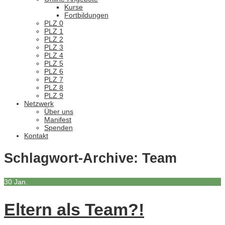
Kurse
Fortbildungen
PLZ 0
PLZ 1
PLZ 2
PLZ 3
PLZ 4
PLZ 5
PLZ 6
PLZ 7
PLZ 8
PLZ 9
Netzwerk
Über uns
Manifest
Spenden
Kontakt
Schlagwort-Archive:
Team
30
Jan.
Eltern als Team?!