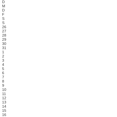
D
M
D
F
S
S
26
27
28
29
30
31
1
2
3
4
5
6
7
8
9
10
11
12
13
14
15
16