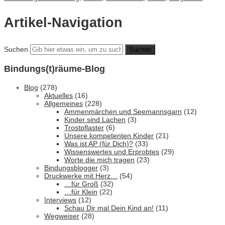
Artikel-Navigation
Suchen
Bindungs(t)räume-Blog
Blog
(278)
Aktuelles
(16)
Allgemeines
(228)
Ammenmärchen und Seemannsgarn
(12)
Kinder sind Lachen
(3)
Trostpflaster
(6)
Unsere kompetenten Kinder
(21)
Was ist AP (für Dich)?
(33)
Wissenswertes und Erprobtes
(29)
Worte die mich tragen
(23)
Bindungsblogger
(3)
Druckwerke mit Herz…
(54)
…für Groß
(32)
…für Klein
(22)
Interviews
(12)
Schau Dir mal Dein Kind an!
(11)
Wegweiser
(28)