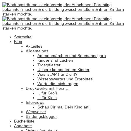
Startseite
Blog
Aktuelles
Allgemeines
Ammenmärchen und Seemannsgarn
Kinder sind Lachen
Trostpflaster
Unsere kompetenten Kinder
Was ist AP (für Dich)?
Wissenswertes und Erprobtes
Worte die mich tragen
Druckwerke mit Herz…
…für Groß
…für Klein
Interviews
Schau Dir mal Dein Kind an!
Wegweiser
Bindungsblogger
Bücherliste
Angebote
Online-Angebote