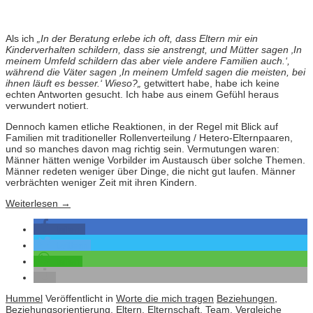
Als ich
„
In der Beratung erlebe ich oft, dass Eltern mir ein
Kinderverhalten schildern, dass sie anstrengt, und Mütter sagen ‚In
meinem Umfeld schildern das aber viele andere Familien auch.‘,
während die Väter sagen ‚In meinem Umfeld sagen die meisten, bei
ihnen läuft es besser.‘ Wieso?
„
getwittert habe, habe ich keine
echten Antworten gesucht. Ich habe aus einem Gefühl heraus
verwundert notiert.
Dennoch kamen etliche Reaktionen, in der Regel mit Blick auf
Familien mit traditioneller Rollenverteilung / Hetero-Elternpaaren,
und so manches davon mag richtig sein. Vermutungen waren:
Männer hätten wenige Vorbilder im Austausch über solche Themen.
Männer redeten weniger über Dinge, die nicht gut laufen. Männer
verbrächten weniger Zeit mit ihren Kindern.
Weiterlesen
→
teilen
twittern
teilen
Hummel
Veröffentlicht in
Worte die mich tragen
Beziehungen
,
Beziehungsorientierung
,
Eltern
,
Elternschaft
,
Team
,
Vergleiche