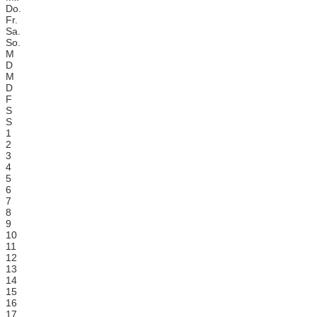
Do.
Fr.
Sa.
So.
M
D
M
D
F
S
S
1
2
3
4
5
6
7
8
9
10
11
12
13
14
15
16
17