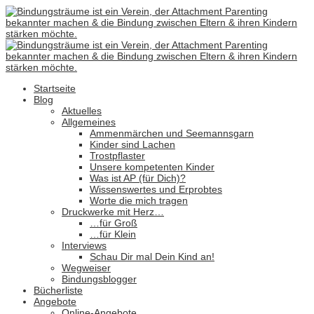
Startseite
Blog
Aktuelles
Allgemeines
Ammenmärchen und Seemannsgarn
Kinder sind Lachen
Trostpflaster
Unsere kompetenten Kinder
Was ist AP (für Dich)?
Wissenswertes und Erprobtes
Worte die mich tragen
Druckwerke mit Herz…
…für Groß
…für Klein
Interviews
Schau Dir mal Dein Kind an!
Wegweiser
Bindungsblogger
Bücherliste
Angebote
Online-Angebote