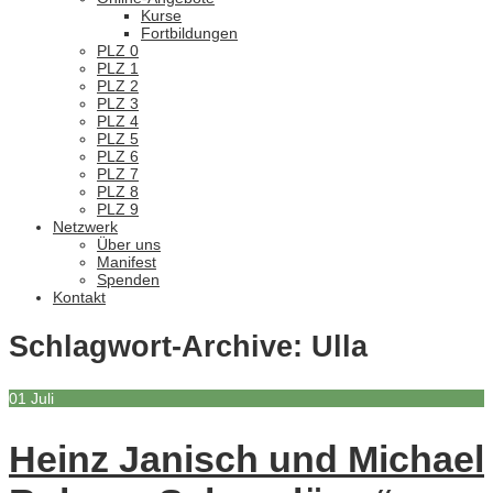
Kurse
Fortbildungen
PLZ 0
PLZ 1
PLZ 2
PLZ 3
PLZ 4
PLZ 5
PLZ 6
PLZ 7
PLZ 8
PLZ 9
Netzwerk
Über uns
Manifest
Spenden
Kontakt
Schlagwort-Archive:
Ulla
01
Juli
Heinz Janisch und Michael