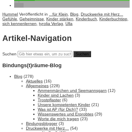
Hummel
Veröffentlicht in
...für Klein
,
Blog
,
Druckwerke mit Herz...
Gefühle
,
Geheimnisse
,
Kinder stärken
,
Kinderbuch
,
Kinderbuchtipp
,
sich kennenlernen
,
tyrolia Verlag
,
Ulla
Artikel-Navigation
Suchen
Bindungs(t)räume-Blog
Blog
(278)
Aktuelles
(16)
Allgemeines
(228)
Ammenmärchen und Seemannsgarn
(12)
Kinder sind Lachen
(3)
Trostpflaster
(6)
Unsere kompetenten Kinder
(21)
Was ist AP (für Dich)?
(33)
Wissenswertes und Erprobtes
(29)
Worte die mich tragen
(23)
Bindungsblogger
(3)
Druckwerke mit Herz…
(54)