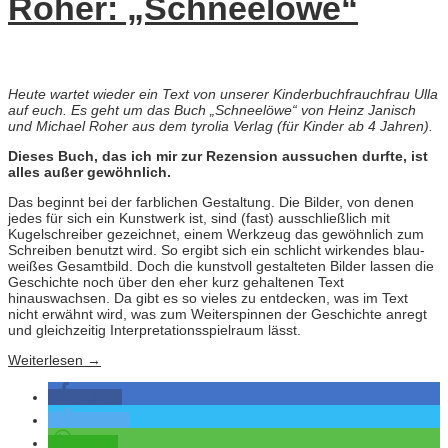
Roher: „Schneelöwe“
Heute wartet wieder ein Text von unserer Kinderbuchfrauchfrau Ulla
auf euch. Es geht um das Buch „Schneelöwe“ von Heinz Janisch
und Michael Roher aus dem tyrolia Verlag (für Kinder ab 4 Jahren).
Dieses Buch, das ich mir zur Rezension aussuchen durfte, ist
alles außer gewöhnlich.
Das beginnt bei der farblichen Gestaltung. Die Bilder, von denen
jedes für sich ein Kunstwerk ist, sind (fast) ausschließlich mit
Kugelschreiber gezeichnet, einem Werkzeug das gewöhnlich zum
Schreiben benutzt wird. So ergibt sich ein schlicht wirkendes blau-
weißes Gesamtbild. Doch die kunstvoll gestalteten Bilder lassen die
Geschichte noch über den eher kurz gehaltenen Text
hinauswachsen. Da gibt es so vieles zu entdecken, was im Text
nicht erwähnt wird, was zum Weiterspinnen der Geschichte anregt
und gleichzeitig Interpretationsspielraum lässt.
Weiterlesen
→
teilen
twittern
teilen