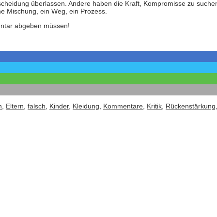
cheidung überlassen. Andere haben die Kraft, Kompromisse zu suchen,
ne Mischung, ein Weg, ein Prozess.
entar abgeben müssen!
n
,
Eltern
,
falsch
,
Kinder
,
Kleidung
,
Kommentare
,
Kritik
,
Rückenstärkung