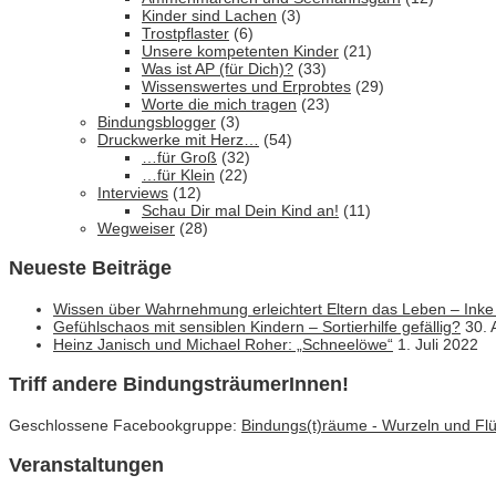
Kinder sind Lachen
(3)
Trostpflaster
(6)
Unsere kompetenten Kinder
(21)
Was ist AP (für Dich)?
(33)
Wissenswertes und Erprobtes
(29)
Worte die mich tragen
(23)
Bindungsblogger
(3)
Druckwerke mit Herz…
(54)
…für Groß
(32)
…für Klein
(22)
Interviews
(12)
Schau Dir mal Dein Kind an!
(11)
Wegweiser
(28)
Neueste Beiträge
Wissen über Wahrnehmung erleichtert Eltern das Leben – Inke
Gefühlschaos mit sensiblen Kindern – Sortierhilfe gefällig?
30. 
Heinz Janisch und Michael Roher: „Schneelöwe“
1. Juli 2022
Triff andere BindungsträumerInnen!
Geschlossene Facebookgruppe:
Bindungs(t)räume - Wurzeln und Flüg
Veranstaltungen