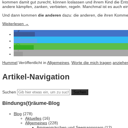
kommen damit gut zurecht, können loslassen und ihrem Kind die Ents
andere kämpfen, zanken, verbieten, regeln. Manchmal ist es auch ei
Und dann kommen
die anderen
dazu: die anderen, die ihren Komm
Weiterlesen
→
teilen
twittern
teilen
Hummel
Veröffentlicht in
Allgemeines
,
Worte die mich tragen
anziehe
Artikel-Navigation
Suchen
Bindungs(t)räume-Blog
Blog
(278)
Aktuelles
(16)
Allgemeines
(228)
Ammenmärchen und Seemannsgarn
(12)