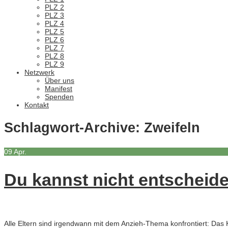
PLZ 2
PLZ 3
PLZ 4
PLZ 5
PLZ 6
PLZ 7
PLZ 8
PLZ 9
Netzwerk
Über uns
Manifest
Spenden
Kontakt
Schlagwort-Archive:
Zweifeln
09
Apr.
Du kannst nicht entscheide
Alle Eltern sind irgendwann mit dem Anzieh-Thema konfrontiert: Das K