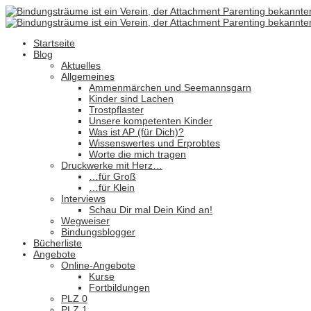
Startseite
Blog
Aktuelles
Allgemeines
Ammenmärchen und Seemannsgarn
Kinder sind Lachen
Trostpflaster
Unsere kompetenten Kinder
Was ist AP (für Dich)?
Wissenswertes und Erprobtes
Worte die mich tragen
Druckwerke mit Herz…
…für Groß
…für Klein
Interviews
Schau Dir mal Dein Kind an!
Wegweiser
Bindungsblogger
Bücherliste
Angebote
Online-Angebote
Kurse
Fortbildungen
PLZ 0
PLZ 1