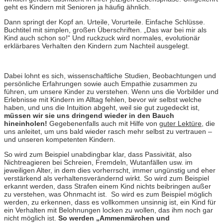
geht es Kindern mit Senioren ja häufig ähnlich.
Dann springt der Kopf an. Urteile, Vorurteile. Einfache Schlüsse.
Buchtitel mit simplen, großen Überschriften. „Das war bei mir als
Kind auch schon so!“ Und ruckzuck wird normales, evolutionär
erklärbares Verhalten den Kindern zum Nachteil ausgelegt.
Dabei lohnt es sich, wissenschaftliche Studien, Beobachtungen und
persönliche Erfahrungen sowie auch Empathie zusammen zu
führen, um unsere Kinder zu verstehen. Wenn uns die Vorbilder und
Erlebnisse mit Kindern im Alltag fehlen, bevor wir selbst welche
haben, und uns die Intuition abgeht, weil sie gut zugedeckt ist,
müssen wir sie uns dringend wieder in den Bauch
hineinholen!
Gegebenenfalls auch mit Hilfe von
guter Lektüre
, die
uns anleitet, um uns bald wieder rasch mehr selbst zu vertrauen –
und unseren kompetenten Kindern.
So wird zum Beispiel unabdingbar klar, dass Passivität, also
Nichtreagieren bei Schreien, Fremdeln, Wutanfällen usw. im
jeweiligen Alter, in dem dies vorherrscht, immer ungünstig und eher
verstärkend als verhaltensverändernd wirkt. So wird zum Beispiel
erkannt werden, dass Strafen einem Kind nichts beibringen außer
zu verstehen, was Ohnmacht ist. So wird es zum Beispiel möglich
werden, zu erkennen, dass es vollkommen unsinnig ist, ein Kind für
ein Verhalten mit Belohnungen locken zu wollen, das ihm noch gar
nicht möglich ist.
So werden „Ammenmärchen und