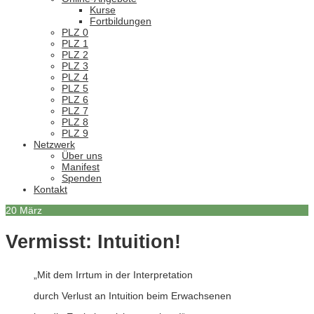
Kurse
Fortbildungen
PLZ 0
PLZ 1
PLZ 2
PLZ 3
PLZ 4
PLZ 5
PLZ 6
PLZ 7
PLZ 8
PLZ 9
Netzwerk
Über uns
Manifest
Spenden
Kontakt
20
März
Vermisst: Intuition!
„Mit dem Irrtum in der Interpretation
durch Verlust an Intuition beim Erwachsenen