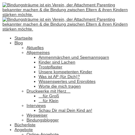
Startseite
Blog
Aktuelles
Allgemeines
Ammenmärchen und Seemannsgarn
Kinder sind Lachen
Trostpflaster
Unsere kompetenten Kinder
Was ist AP (für Dich)?
Wissenswertes und Erprobtes
Worte die mich tragen
Druckwerke mit Herz…
…für Groß
…für Klein
Interviews
Schau Dir mal Dein Kind an!
Wegweiser
Bindungsblogger
Bücherliste
Angebote
Online-Angebote