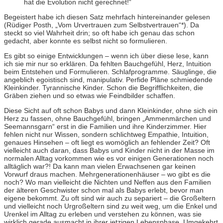
hat die Evolution nicht gerechnet!“
Begeistert habe ich diesen Satz mehrfach hintereinander gelesen
(Rüdiger Posth, „Vom Urvertrauen zum Selbstvertrauen“*). Da
steckt so viel Wahrheit drin; so oft habe ich genau das schon
gedacht, aber konnte es selbst nicht so formulieren.
Es gibt so einige Entwicklungen – wenn ich über diese lese, kann
ich sie mir nur so erklären. Da fehlten Bauchgefühl, Herz, Intuition
beim Entstehen und Formulieren. Schlafprogramme. Säuglinge, die
angeblich egoistisch sind, manipulativ. Perfide Pläne schmiedende
Kleinkinder. Tyrannische Kinder. Schon die Begrifflichkeiten, die
Gräben ziehen und so etwas wie Feindbilder schaffen.
Diese Sicht auf oft schon Babys und dann Kleinkinder, ohne sich ein
Herz zu fassen, ohne Bauchgefühl, bringen „Ammenmärchen und
Seemannsgarn“ erst in die Familien und ihre Kinderzimmer. Hier
fehlen nicht nur Wissen, sondern schlichtweg Empathie, Intuition,
genaues Hinsehen – oft liegt es womöglich an fehlender Zeit? Oft
vielleicht auch daran, dass Babys und Kinder nicht in der Masse im
normalen Alltag vorkommen wie es vor einigen Generationen noch
alltäglich war?! Da kann man vielen Erwachsenen gar keinen
Vorwurf draus machen. Mehrgenerationenhäuser – wo gibt es die
noch? Wo man vielleicht die Nichten und Neffen aus den Familien
der älteren Geschwister schon mal als Babys erlebt, bevor man
eigene bekommt. Zu oft sind wir auch zu separiert – die Großeltern
und vielleicht noch Urgroßeltern sind zu weit weg, um die Enkel und
Urenkel im Alltag zu erleben und verstehen zu können, was sie
wirklich gerade ausmacht in ihrer jetzigen Lebensphase. Umgekehrt