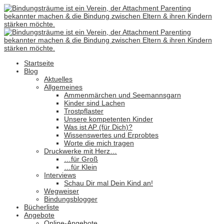
Startseite
Blog
Aktuelles
Allgemeines
Ammenmärchen und Seemannsgarn
Kinder sind Lachen
Trostpflaster
Unsere kompetenten Kinder
Was ist AP (für Dich)?
Wissenswertes und Erprobtes
Worte die mich tragen
Druckwerke mit Herz…
…für Groß
…für Klein
Interviews
Schau Dir mal Dein Kind an!
Wegweiser
Bindungsblogger
Bücherliste
Angebote
Online-Angebote