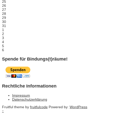
25
26
27
28
29
30
31
1
2
3
4
5
6
Spende für Bindungs(t)räume!
Rechtliche Informationen
Impressum
Datenschutzerklärung
Fruitful theme by
fruitfulcode
Powered by:
WordPress
↑