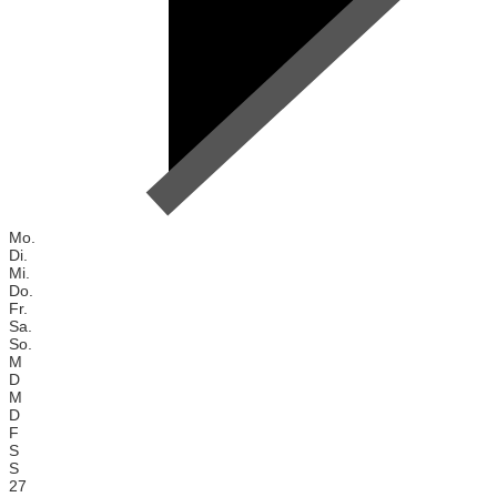
Mo.
Di.
Mi.
Do.
Fr.
Sa.
So.
M
D
M
D
F
S
S
27