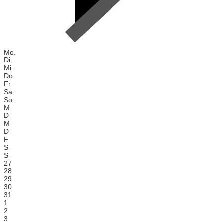
Mo.
Di.
Mi.
Do.
Fr.
Sa.
So.
M
D
M
D
F
S
S
27
28
29
30
31
1
2
3