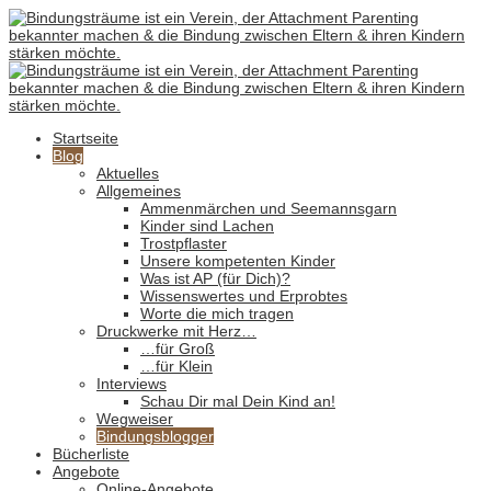
Startseite
Blog
Aktuelles
Allgemeines
Ammenmärchen und Seemannsgarn
Kinder sind Lachen
Trostpflaster
Unsere kompetenten Kinder
Was ist AP (für Dich)?
Wissenswertes und Erprobtes
Worte die mich tragen
Druckwerke mit Herz…
…für Groß
…für Klein
Interviews
Schau Dir mal Dein Kind an!
Wegweiser
Bindungsblogger
Bücherliste
Angebote
Online-Angebote