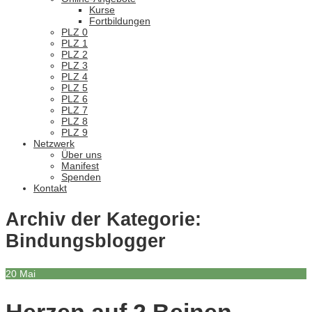
Kurse
Fortbildungen
PLZ 0
PLZ 1
PLZ 2
PLZ 3
PLZ 4
PLZ 5
PLZ 6
PLZ 7
PLZ 8
PLZ 9
Netzwerk
Über uns
Manifest
Spenden
Kontakt
Archiv der Kategorie:
Bindungsblogger
20
Mai