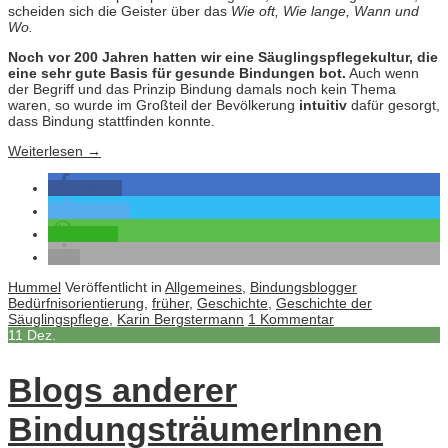
scheiden sich die Geister über das
Wie oft, Wie lange, Wann und
Wo.
Noch vor 200 Jahren hatten wir eine Säuglingspflegekultur, die
eine sehr gute Basis für gesunde Bindungen bot.
Auch wenn
der Begriff und das Prinzip Bindung damals noch kein Thema
waren, so wurde im Großteil der Bevölkerung
intuitiv
dafür gesorgt,
dass Bindung stattfinden konnte.
Weiterlesen
→
teilen
twittern
teilen
Hummel
Veröffentlicht in
Allgemeines
,
Bindungsblogger
Bedürfnisorientierung
,
früher
,
Geschichte
,
Geschichte der
Säuglingspflege
,
Karin Bergstermann
1 Kommentar
11
Dez.
Blogs anderer
BindungsträumerInnen