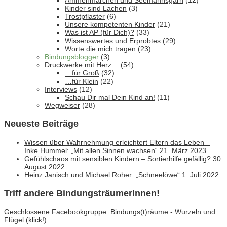
Ammenmärchen und Seemannsgarn
(12)
Kinder sind Lachen
(3)
Trostpflaster
(6)
Unsere kompetenten Kinder
(21)
Was ist AP (für Dich)?
(33)
Wissenswertes und Erprobtes
(29)
Worte die mich tragen
(23)
Bindungsblogger
(3)
Druckwerke mit Herz…
(54)
…für Groß
(32)
…für Klein
(22)
Interviews
(12)
Schau Dir mal Dein Kind an!
(11)
Wegweiser
(28)
Neueste Beiträge
Wissen über Wahrnehmung erleichtert Eltern das Leben –
Inke Hummel: „Mit allen Sinnen wachsen“
21. März 2023
Gefühlschaos mit sensiblen Kindern – Sortierhilfe gefällig?
30.
August 2022
Heinz Janisch und Michael Roher: „Schneelöwe“
1. Juli 2022
Triff andere BindungsträumerInnen!
Geschlossene Facebookgruppe:
Bindungs(t)räume - Wurzeln und
Flügel (klick!)