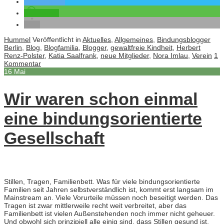
twittern
teilen
Hummel
Veröffentlicht in
Aktuelles
,
Allgemeines
,
Bindungsblogger
Berlin
,
Blog
,
Blogfamilia
,
Blogger
,
gewaltfreie Kindheit
,
Herbert
Renz-Polster
,
Katia Saalfrank
,
neue Mitglieder
,
Nora Imlau
,
Verein
1
Kommentar
16
Mai
Wir waren schon einmal
eine bindungsorientierte
Gesellschaft
Stillen, Tragen, Familienbett. Was für viele bindungsorientierte
Familien seit Jahren selbstverständlich ist, kommt erst langsam im
Mainstream an. Viele Vorurteile müssen noch beseitigt werden. Das
Tragen ist zwar mittlerweile recht weit verbreitet, aber das
Familienbett ist vielen Außenstehenden noch immer nicht geheuer.
Und obwohl sich prinzipiell alle einig sind, dass Stillen gesund ist,