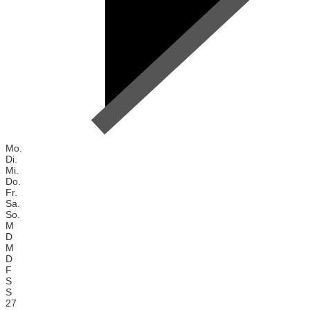
Mo.
Di.
Mi.
Do.
Fr.
Sa.
So.
M
D
M
D
F
S
S
27