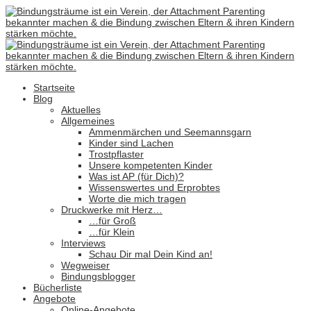
Startseite
Blog
Aktuelles
Allgemeines
Ammenmärchen und Seemannsgarn
Kinder sind Lachen
Trostpflaster
Unsere kompetenten Kinder
Was ist AP (für Dich)?
Wissenswertes und Erprobtes
Worte die mich tragen
Druckwerke mit Herz…
…für Groß
…für Klein
Interviews
Schau Dir mal Dein Kind an!
Wegweiser
Bindungsblogger
Bücherliste
Angebote
Online-Angebote