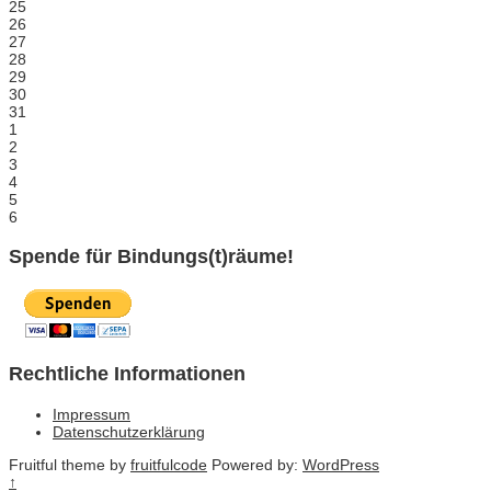
25
26
27
28
29
30
31
1
2
3
4
5
6
Spende für Bindungs(t)räume!
Rechtliche Informationen
Impressum
Datenschutzerklärung
Fruitful theme by
fruitfulcode
Powered by:
WordPress
↑