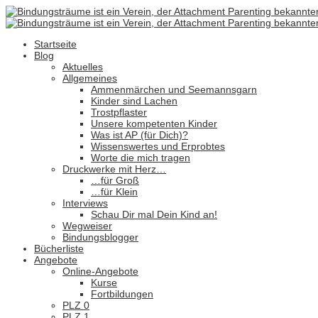
Startseite
Blog
Aktuelles
Allgemeines
Ammenmärchen und Seemannsgarn
Kinder sind Lachen
Trostpflaster
Unsere kompetenten Kinder
Was ist AP (für Dich)?
Wissenswertes und Erprobtes
Worte die mich tragen
Druckwerke mit Herz…
…für Groß
…für Klein
Interviews
Schau Dir mal Dein Kind an!
Wegweiser
Bindungsblogger
Bücherliste
Angebote
Online-Angebote
Kurse
Fortbildungen
PLZ 0
PLZ 1