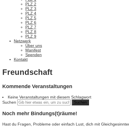
PLZ 2
PLZ 3
PLZ 4
PLZ 5
PLZ 6
PLZ 7
PLZ 8
PLZ 9
Netzwerk
Über uns
Manifest
Spenden
Kontakt
Freundschaft
Kommende Veranstaltungen
Keine Veranstaltungen mit diesem Schlagwort
Suchen
Noch mehr Bindungs(t)räume!
Hast du Fragen, Probleme oder einfach Lust, dich mit Gleichgesin