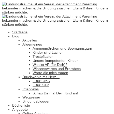
Startseite
Blog
Aktuelles
Allgemeines
Ammenmärchen und Seemannsgarn
Kinder sind Lachen
Trostpflaster
Unsere kompetenten Kinder
Was ist AP (für Dich)?
Wissenswertes und Erprobtes
Worte die mich tragen
Druckwerke mit Herz…
…für Groß
…für Klein
Interviews
Schau Dir mal Dein Kind an!
Wegweiser
Bindungsblogger
Bücherliste
Angebote
Online-Angebote