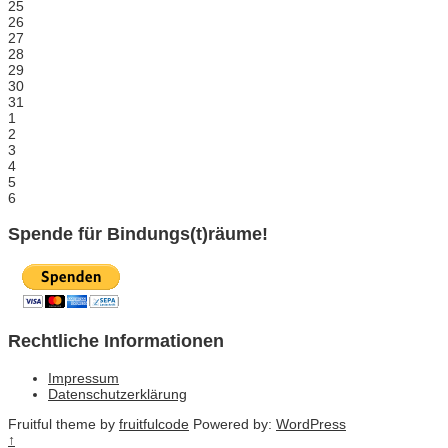
25
26
27
28
29
30
31
1
2
3
4
5
6
Spende für Bindungs(t)räume!
Rechtliche Informationen
Impressum
Datenschutzerklärung
Fruitful theme by
fruitfulcode
Powered by:
WordPress
↑