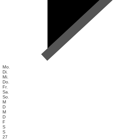
Mo.
Di.
Mi.
Do.
Fr.
Sa.
So.
M
D
M
D
F
S
S
27