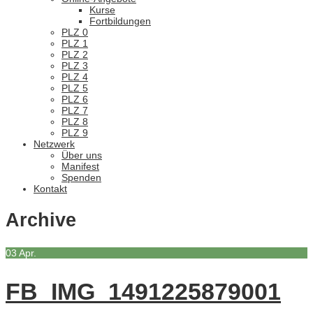
Kurse
Fortbildungen
PLZ 0
PLZ 1
PLZ 2
PLZ 3
PLZ 4
PLZ 5
PLZ 6
PLZ 7
PLZ 8
PLZ 9
Netzwerk
Über uns
Manifest
Spenden
Kontakt
Archive
03
Apr.
FB_IMG_1491225879001