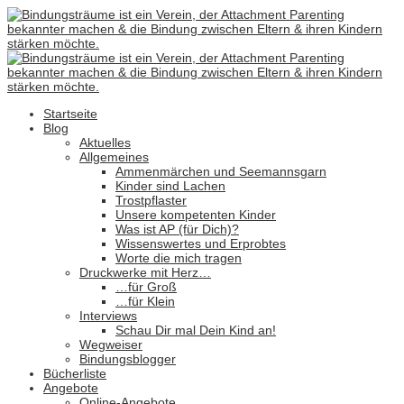
Startseite
Blog
Aktuelles
Allgemeines
Ammenmärchen und Seemannsgarn
Kinder sind Lachen
Trostpflaster
Unsere kompetenten Kinder
Was ist AP (für Dich)?
Wissenswertes und Erprobtes
Worte die mich tragen
Druckwerke mit Herz…
…für Groß
…für Klein
Interviews
Schau Dir mal Dein Kind an!
Wegweiser
Bindungsblogger
Bücherliste
Angebote
Online-Angebote