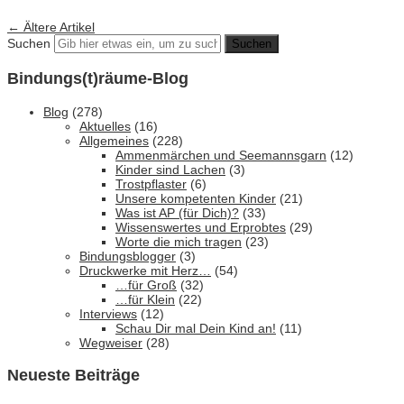
←
Ältere Artikel
Suchen
Bindungs(t)räume-Blog
Blog
(278)
Aktuelles
(16)
Allgemeines
(228)
Ammenmärchen und Seemannsgarn
(12)
Kinder sind Lachen
(3)
Trostpflaster
(6)
Unsere kompetenten Kinder
(21)
Was ist AP (für Dich)?
(33)
Wissenswertes und Erprobtes
(29)
Worte die mich tragen
(23)
Bindungsblogger
(3)
Druckwerke mit Herz…
(54)
…für Groß
(32)
…für Klein
(22)
Interviews
(12)
Schau Dir mal Dein Kind an!
(11)
Wegweiser
(28)
Neueste Beiträge