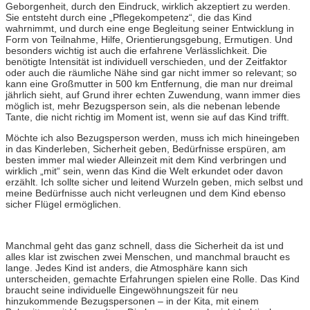
Geborgenheit, durch den Eindruck, wirklich akzeptiert zu werden.
Sie entsteht durch eine „Pflegekompetenz“, die das Kind
wahrnimmt, und durch eine enge Begleitung seiner Entwicklung in
Form von Teilnahme, Hilfe, Orientierungsgebung, Ermutigen. Und
besonders wichtig ist auch die erfahrene Verlässlichkeit. Die
benötigte Intensität ist individuell verschieden, und der Zeitfaktor
oder auch die räumliche Nähe sind gar nicht immer so relevant; so
kann eine Großmutter in 500 km Entfernung, die man nur dreimal
jährlich sieht, auf Grund ihrer echten Zuwendung, wann immer dies
möglich ist, mehr Bezugsperson sein, als die nebenan lebende
Tante, die nicht richtig im Moment ist, wenn sie auf das Kind trifft.
Möchte ich also Bezugsperson werden, muss ich mich hineingeben
in das Kinderleben, Sicherheit geben, Bedürfnisse erspüren, am
besten immer mal wieder Alleinzeit mit dem Kind verbringen und
wirklich „mit“ sein, wenn das Kind die Welt erkundet oder davon
erzählt. Ich sollte sicher und leitend Wurzeln geben, mich selbst und
meine Bedürfnisse auch nicht verleugnen und dem Kind ebenso
sicher Flügel ermöglichen.
Manchmal geht das ganz schnell, dass die Sicherheit da ist und
alles klar ist zwischen zwei Menschen, und manchmal braucht es
lange. Jedes Kind ist anders, die Atmosphäre kann sich
unterscheiden, gemachte Erfahrungen spielen eine Rolle. Das Kind
braucht seine individuelle Eingewöhnungszeit für neu
hinzukommende Bezugspersonen – in der Kita, mit einem