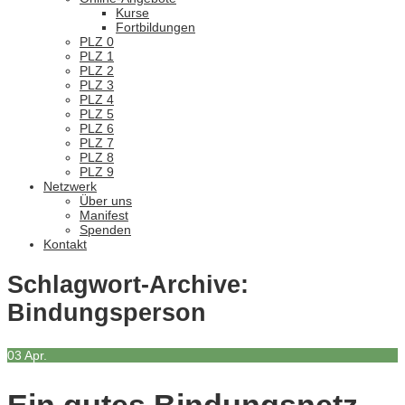
Kurse
Fortbildungen
PLZ 0
PLZ 1
PLZ 2
PLZ 3
PLZ 4
PLZ 5
PLZ 6
PLZ 7
PLZ 8
PLZ 9
Netzwerk
Über uns
Manifest
Spenden
Kontakt
Schlagwort-Archive:
Bindungsperson
03
Apr.