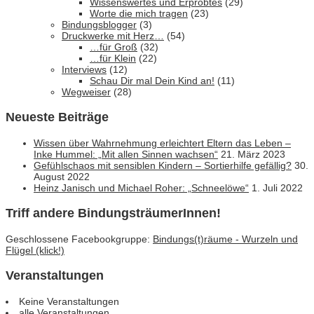
Wissenswertes und Erprobtes
(29)
Worte die mich tragen
(23)
Bindungsblogger
(3)
Druckwerke mit Herz…
(54)
…für Groß
(32)
…für Klein
(22)
Interviews
(12)
Schau Dir mal Dein Kind an!
(11)
Wegweiser
(28)
Neueste Beiträge
Wissen über Wahrnehmung erleichtert Eltern das Leben –
Inke Hummel: „Mit allen Sinnen wachsen“
21. März 2023
Gefühlschaos mit sensiblen Kindern – Sortierhilfe gefällig?
30.
August 2022
Heinz Janisch und Michael Roher: „Schneelöwe“
1. Juli 2022
Triff andere BindungsträumerInnen!
Geschlossene Facebookgruppe:
Bindungs(t)räume - Wurzeln und
Flügel (klick!)
Veranstaltungen
Keine Veranstaltungen
alle Veranstaltungen