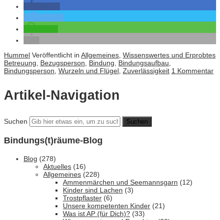
teilen
twittern
teilen
Hummel
Veröffentlicht in
Allgemeines
,
Wissenswertes und Erprobtes
Betreuung
,
Bezugsperson
,
Bindung
,
Bindungsaufbau
,
Bindungsperson
,
Wurzeln und Flügel
,
Zuverlässigkeit
1 Kommentar
Artikel-Navigation
Suchen
Bindungs(t)räume-Blog
Blog
(278)
Aktuelles
(16)
Allgemeines
(228)
Ammenmärchen und Seemannsgarn
(12)
Kinder sind Lachen
(3)
Trostpflaster
(6)
Unsere kompetenten Kinder
(21)
Was ist AP (für Dich)?
(33)