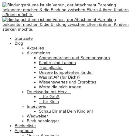
Startseite
Blog
Aktuelles
Allgemeines
Ammenmärchen und Seemannsgarn
Kinder sind Lachen
Trostpflaster
Unsere kompetenten Kinder
Was ist AP (für Dich)?
Wissenswertes und Erprobtes
Worte die mich tragen
Druckwerke mit Herz…
…für Groß
…für Klein
Interviews
Schau Dir mal Dein Kind an!
Wegweiser
Bindungsblogger
Bücherliste
Angebote
Online-Angebote