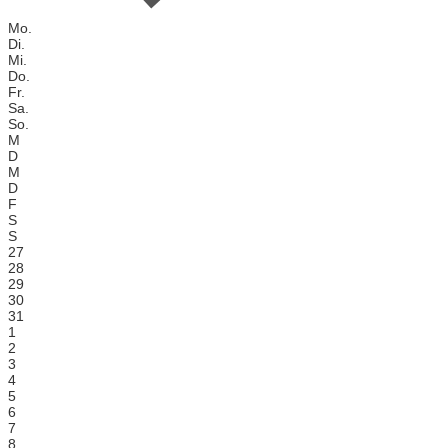
Mo.
Di.
Mi.
Do.
Fr.
Sa.
So.
M
D
M
D
F
S
S
27
28
29
30
31
1
2
3
4
5
6
7
8