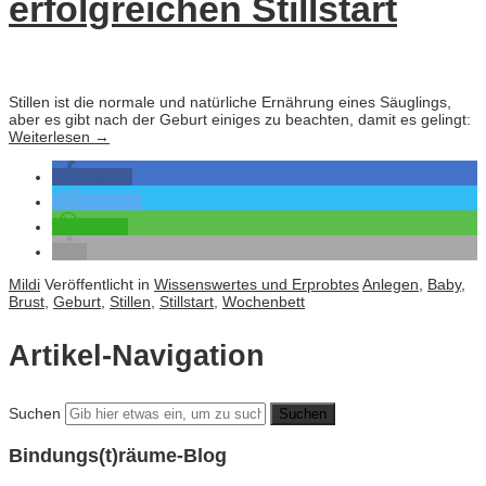
erfolgreichen Stillstart
Stillen ist die normale und natürliche Ernährung eines Säuglings,
aber es gibt nach der Geburt einiges zu beachten, damit es gelingt:
Weiterlesen
→
teilen
twittern
teilen
Mildi
Veröffentlicht in
Wissenswertes und Erprobtes
Anlegen
,
Baby
,
Brust
,
Geburt
,
Stillen
,
Stillstart
,
Wochenbett
Artikel-Navigation
Suchen
Bindungs(t)räume-Blog