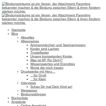
Startseite
Blog
Aktuelles
Allgemeines
Ammenmärchen und Seemannsgarn
Kinder sind Lachen
Trostpflaster
Unsere kompetenten Kinder
Was ist AP (für Dich)?
Wissenswertes und Erprobtes
Worte die mich tragen
Druckwerke mit Herz…
…für Groß
…für Klein
Interviews
Schau Dir mal Dein Kind an!
Wegweiser
Bindungsblogger
Bücherliste
Angebote
Online-Angebote