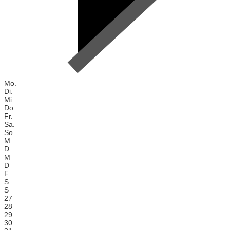
Mo.
Di.
Mi.
Do.
Fr.
Sa.
So.
M
D
M
D
F
S
S
27
28
29
30