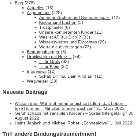
Blog
(278)
Aktuelles
(16)
Allgemeines
(228)
Ammenmärchen und Seemannsgarn
(12)
Kinder sind Lachen
(3)
Trostpflaster
(6)
Unsere kompetenten Kinder
(21)
Was ist AP (für Dich)?
(33)
Wissenswertes und Erprobtes
(29)
Worte die mich tragen
(23)
Bindungsblogger
(3)
Druckwerke mit Herz…
(54)
…für Groß
(32)
…für Klein
(22)
Interviews
(12)
Schau Dir mal Dein Kind an!
(11)
Wegweiser
(28)
Neueste Beiträge
Wissen über Wahrnehmung erleichtert Eltern das Leben –
Inke Hummel: „Mit allen Sinnen wachsen“
21. März 2023
Gefühlschaos mit sensiblen Kindern – Sortierhilfe gefällig?
30.
August 2022
Heinz Janisch und Michael Roher: „Schneelöwe“
1. Juli 2022
Triff andere BindungsträumerInnen!