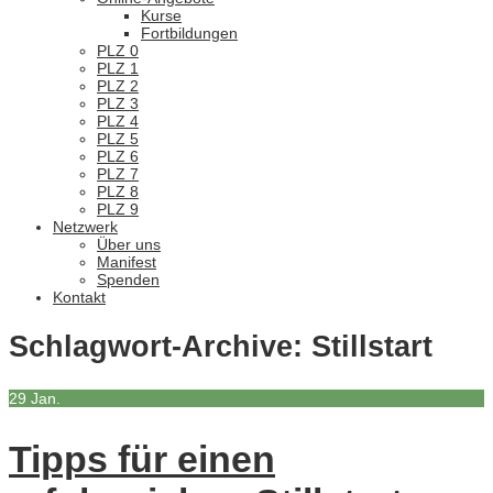
Kurse
Fortbildungen
PLZ 0
PLZ 1
PLZ 2
PLZ 3
PLZ 4
PLZ 5
PLZ 6
PLZ 7
PLZ 8
PLZ 9
Netzwerk
Über uns
Manifest
Spenden
Kontakt
Schlagwort-Archive:
Stillstart
29
Jan.
Tipps für einen