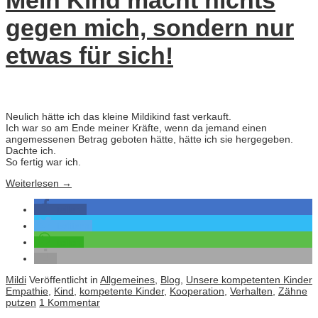
Mein Kind macht nichts
gegen mich, sondern nur
etwas für sich!
Neulich hätte ich das kleine Mildikind fast verkauft.
Ich war so am Ende meiner Kräfte, wenn da jemand einen
angemessenen Betrag geboten hätte, hätte ich sie hergegeben.
Dachte ich.
So fertig war ich.
Weiterlesen
→
teilen
twittern
teilen
Mildi
Veröffentlicht in
Allgemeines
,
Blog
,
Unsere kompetenten Kinder
Empathie
,
Kind
,
kompetente Kinder
,
Kooperation
,
Verhalten
,
Zähne
putzen
1 Kommentar