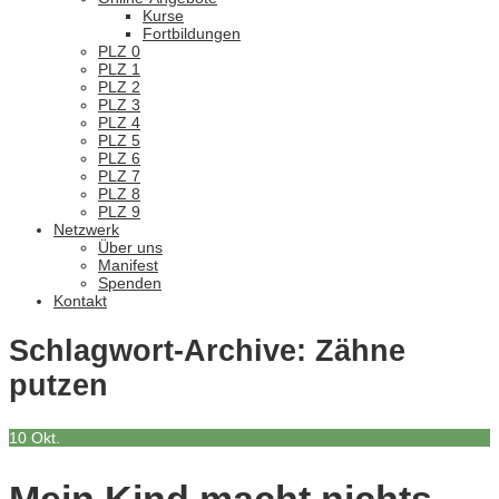
Kurse
Fortbildungen
PLZ 0
PLZ 1
PLZ 2
PLZ 3
PLZ 4
PLZ 5
PLZ 6
PLZ 7
PLZ 8
PLZ 9
Netzwerk
Über uns
Manifest
Spenden
Kontakt
Schlagwort-Archive:
Zähne
putzen
10
Okt.