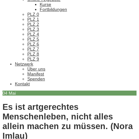
Kurse
Fortbildungen
PLZ 0
PLZ 1
PLZ 2
PLZ 3
PLZ 4
PLZ 5
PLZ 6
PLZ 7
PLZ 8
PLZ 9
Netzwerk
Über uns
Manifest
Spenden
Kontakt
04
Mai
Es ist artgerechtes
Menschenleben, nicht alles
allein machen zu müssen. (Nora
Imlau)