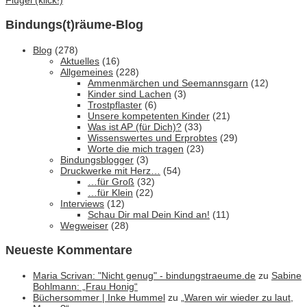
Bindungs(t)räume-Blog
Blog
(278)
Aktuelles
(16)
Allgemeines
(228)
Ammenmärchen und Seemannsgarn
(12)
Kinder sind Lachen
(3)
Trostpflaster
(6)
Unsere kompetenten Kinder
(21)
Was ist AP (für Dich)?
(33)
Wissenswertes und Erprobtes
(29)
Worte die mich tragen
(23)
Bindungsblogger
(3)
Druckwerke mit Herz…
(54)
…für Groß
(32)
…für Klein
(22)
Interviews
(12)
Schau Dir mal Dein Kind an!
(11)
Wegweiser
(28)
Neueste Kommentare
Maria Scrivan: "Nicht genug" - bindungstraeume.de
zu
Sabine
Bohlmann: „Frau Honig“
Büchersommer | Inke Hummel
zu
„Waren wir wieder zu laut,