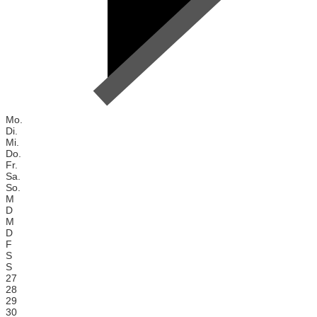
Mo.
Di.
Mi.
Do.
Fr.
Sa.
So.
M
D
M
D
F
S
S
27
28
29
30