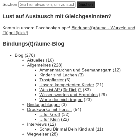
Suchen
Lust auf Austausch mit Gleichgesinnten?
Komm in unsere Facebookgruppe!
Bindungs(t)räume - Wurzeln und
Flügel (klick!)
Bindungs(t)räume-Blog
Blog
(278)
Aktuelles
(16)
Allgemeines
(228)
Ammenmärchen und Seemannsgarn
(12)
Kinder sind Lachen
(3)
Trostpflaster
(6)
Unsere kompetenten Kinder
(21)
Was ist AP (für Dich)?
(33)
Wissenswertes und Erprobtes
(29)
Worte die mich tragen
(23)
Bindungsblogger
(3)
Druckwerke mit Herz…
(54)
…für Groß
(32)
…für Klein
(22)
Interviews
(12)
Schau Dir mal Dein Kind an!
(11)
Wegweiser
(28)