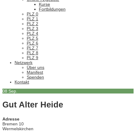
Kurse
Fortbildungen
PLZ 0
PLZ 1
PLZ 2
PLZ 3
PLZ 4
PLZ 5
PLZ 6
PLZ 7
PLZ 8
PLZ 9
Netzwerk
Über uns
Manifest
Spenden
Kontakt
08
Sep.
Gut Alter Heide
Adresse
Bremen 10
Wermelskirchen