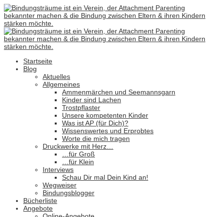
Startseite
Blog
Aktuelles
Allgemeines
Ammenmärchen und Seemannsgarn
Kinder sind Lachen
Trostpflaster
Unsere kompetenten Kinder
Was ist AP (für Dich)?
Wissenswertes und Erprobtes
Worte die mich tragen
Druckwerke mit Herz…
…für Groß
…für Klein
Interviews
Schau Dir mal Dein Kind an!
Wegweiser
Bindungsblogger
Bücherliste
Angebote
Online-Angebote