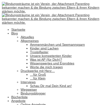
Startseite
Blog
Aktuelles
Allgemeines
Ammenmärchen und Seemannsgarn
Kinder sind Lachen
Trostpflaster
Unsere kompetenten Kinder
Was ist AP (für Dich)?
Wissenswertes und Erprobtes
Worte die mich tragen
Druckwerke mit Herz…
…für Groß
…für Klein
Interviews
Schau Dir mal Dein Kind an!
Wegweiser
Bindungsblogger
Bücherliste
Angebote
Online-Angebote