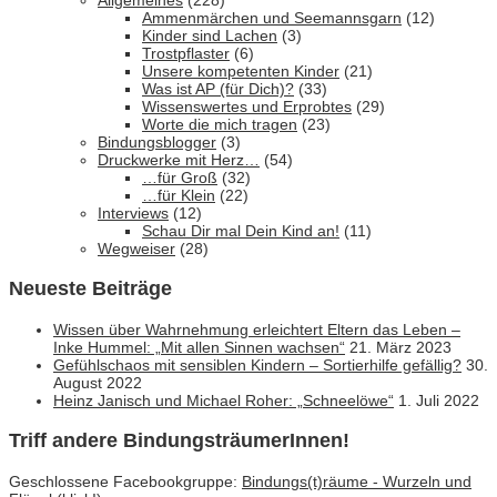
Allgemeines
(228)
Ammenmärchen und Seemannsgarn
(12)
Kinder sind Lachen
(3)
Trostpflaster
(6)
Unsere kompetenten Kinder
(21)
Was ist AP (für Dich)?
(33)
Wissenswertes und Erprobtes
(29)
Worte die mich tragen
(23)
Bindungsblogger
(3)
Druckwerke mit Herz…
(54)
…für Groß
(32)
…für Klein
(22)
Interviews
(12)
Schau Dir mal Dein Kind an!
(11)
Wegweiser
(28)
Neueste Beiträge
Wissen über Wahrnehmung erleichtert Eltern das Leben –
Inke Hummel: „Mit allen Sinnen wachsen“
21. März 2023
Gefühlschaos mit sensiblen Kindern – Sortierhilfe gefällig?
30.
August 2022
Heinz Janisch und Michael Roher: „Schneelöwe“
1. Juli 2022
Triff andere BindungsträumerInnen!
Geschlossene Facebookgruppe:
Bindungs(t)räume - Wurzeln und