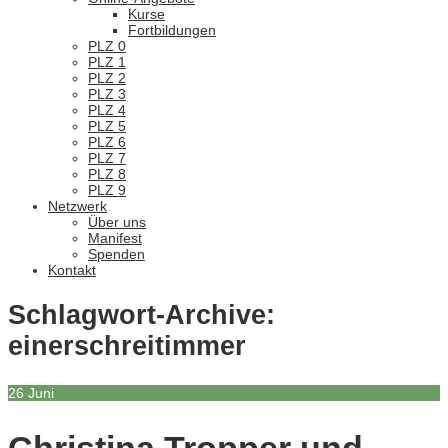
Kurse
Fortbildungen
PLZ 0
PLZ 1
PLZ 2
PLZ 3
PLZ 4
PLZ 5
PLZ 6
PLZ 7
PLZ 8
PLZ 9
Netzwerk
Über uns
Manifest
Spenden
Kontakt
Schlagwort-Archive:
einerschreitimmer
26
Juni