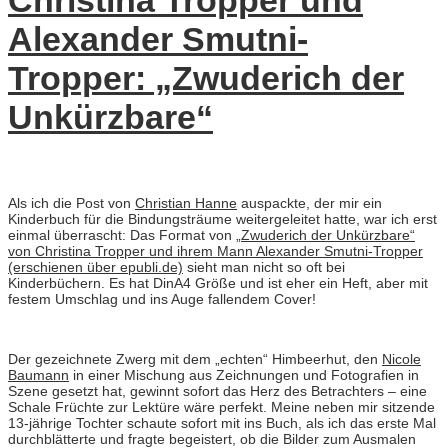
Christina Tropper und
Alexander Smutni-
Tropper: „Zwuderich der
Unkürzbare“
Als ich die Post von
Christian Hanne
auspackte, der mir ein
Kinderbuch für die Bindungsträume weitergeleitet hatte, war ich erst
einmal überrascht: Das Format von
„Zwuderich der Unkürzbare“
von Christina Tropper und ihrem Mann Alexander Smutni-Tropper
(erschienen über epubli.de)
sieht man nicht so oft bei
Kinderbüchern. Es hat DinA4 Größe und ist eher ein Heft, aber mit
festem Umschlag und ins Auge fallendem Cover!
Der gezeichnete Zwerg mit dem „echten“ Himbeerhut, den
Nicole
Baumann
in einer Mischung aus Zeichnungen und Fotografien in
Szene gesetzt hat, gewinnt sofort das Herz des Betrachters – eine
Schale Früchte zur Lektüre wäre perfekt. Meine neben mir sitzende
13-jährige Tochter schaute sofort mit ins Buch, als ich das erste Mal
durchblätterte und fragte begeistert, ob die Bilder zum Ausmalen