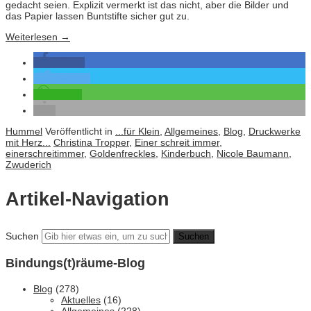
gedacht seien. Explizit vermerkt ist das nicht, aber die Bilder und
das Papier lassen Buntstifte sicher gut zu.
Weiterlesen
→
teilen
twittern
teilen
Hummel
Veröffentlicht in
...für Klein
,
Allgemeines
,
Blog
,
Druckwerke
mit Herz...
Christina Tropper
,
Einer schreit immer
,
einerschreitimmer
,
Goldenfreckles
,
Kinderbuch
,
Nicole Baumann
,
Zwuderich
Artikel-Navigation
Suchen
Bindungs(t)räume-Blog
Blog
(278)
Aktuelles
(16)