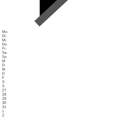
Mo.
Di.
Mi.
Do.
Fr.
Sa.
So.
M
D
M
D
F
S
S
27
28
29
30
31
1
2