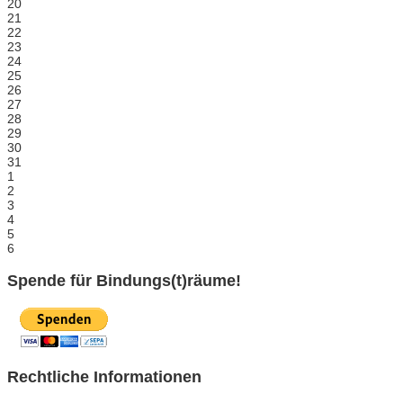
20
21
22
23
24
25
26
27
28
29
30
31
1
2
3
4
5
6
Spende für Bindungs(t)räume!
Rechtliche Informationen