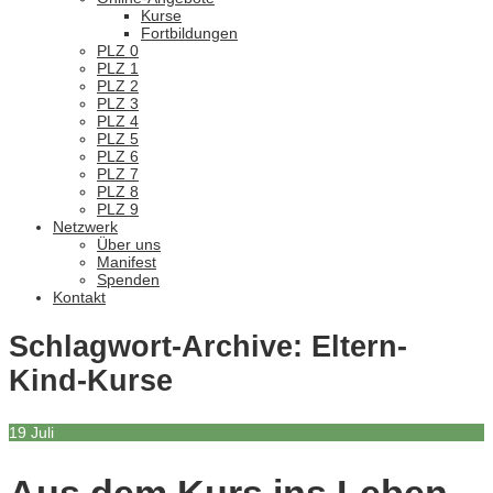
Kurse
Fortbildungen
PLZ 0
PLZ 1
PLZ 2
PLZ 3
PLZ 4
PLZ 5
PLZ 6
PLZ 7
PLZ 8
PLZ 9
Netzwerk
Über uns
Manifest
Spenden
Kontakt
Schlagwort-Archive:
Eltern-
Kind-Kurse
19
Juli