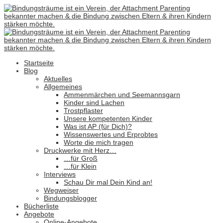
Startseite
Blog
Aktuelles
Allgemeines
Ammenmärchen und Seemannsgarn
Kinder sind Lachen
Trostpflaster
Unsere kompetenten Kinder
Was ist AP (für Dich)?
Wissenswertes und Erprobtes
Worte die mich tragen
Druckwerke mit Herz…
…für Groß
…für Klein
Interviews
Schau Dir mal Dein Kind an!
Wegweiser
Bindungsblogger
Bücherliste
Angebote
Online-Angebote