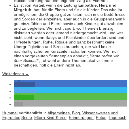
Rückenstärkung auf dem eigenen Weg als Elternteil.
Es ist von Vorteil, wenn die Leitung
Empathie, Herz und
Mitgefühl
hat: für die Eltern und für die Kinder. Das wird ihr
ermöglichen, die Gruppe gut zu leiten, sich in die Bedürfnisse
und Sorgen der einzelnen, aber auch in die Gruppendanymik
gut einzufühlen und Eltern sowie auch Kinder gut abzuholen
und zu begleiten. Wer nicht spürt, wo Themen brenzlig
diskutiert werden oder jemand niedergemacht wird, und wer
nicht sieht, wenn Babys und Kleinkinder überfordert sind und
Hilfestellungen, Ruhe, Rituale und ganz bestimmt keine
Übergriffigkeiten und Stress brauchen, der wird keine
nachhaltig schönen Kurszeiten schaffen können. Wer nur
einen vorgekauten Stundenplan abhakt
(„Heute reden wir
über Beikost!“)
, obwohl andere Themen akut viel mehr
beschäftigen, holt die Eltern nicht ab.
Weiterlesen
→
teilen
twittern
teilen
Hummel
Veröffentlicht in
Allgemeines
,
Blog
,
Wissenswertes und
Erprobtes
Briefe
,
Eltern-Kind-Kurse
,
Erinnerungen
,
Fotos
,
Tagebuch