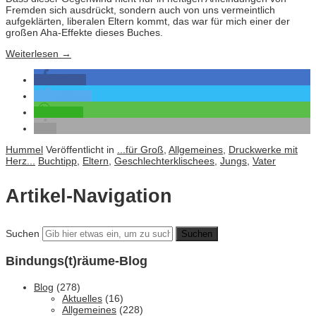
Fremden sich ausdrückt, sondern auch von uns vermeintlich
aufgeklärten, liberalen Eltern kommt, das war für mich einer der
großen Aha-Effekte dieses Buches.
Weiterlesen
→
teilen
twittern
teilen
Hummel
Veröffentlicht in
...für Groß
,
Allgemeines
,
Druckwerke mit
Herz...
Buchtipp
,
Eltern
,
Geschlechterklischees
,
Jungs
,
Vater
Artikel-Navigation
Suchen
Bindungs(t)räume-Blog
Blog
(278)
Aktuelles
(16)
Allgemeines
(228)