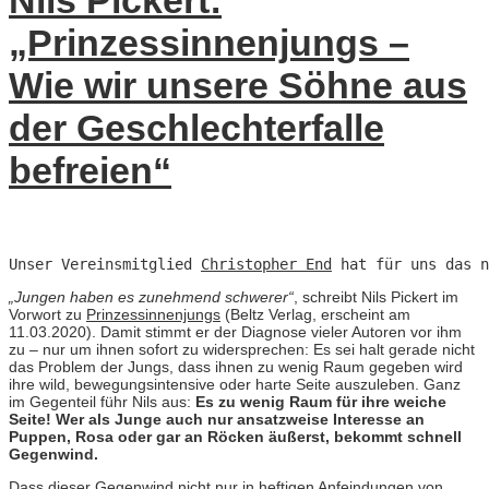
Nils Pickert:
„Prinzessinnenjungs –
Wie wir unsere Söhne aus
der Geschlechterfalle
befreien“
Unser Vereinsmitglied 
Christopher End
 hat für uns das n
„Jungen haben es zunehmend schwerer“
, schreibt Nils Pickert im
Vorwort zu
Prinzessinnenjungs
(Beltz Verlag, erscheint am
11.03.2020). Damit stimmt er der Diagnose vieler Autoren vor ihm
zu – nur um ihnen sofort zu widersprechen: Es sei halt gerade nicht
das Problem der Jungs, dass ihnen zu wenig Raum gegeben wird
ihre wild, bewegungsintensive oder harte Seite auszuleben. Ganz
im Gegenteil führ Nils aus:
Es zu wenig Raum für ihre weiche
Seite! Wer als Junge auch nur ansatzweise Interesse an
Puppen, Rosa oder gar an Röcken äußerst, bekommt schnell
Gegenwind.
Dass dieser Gegenwind nicht nur in heftigen Anfeindungen von