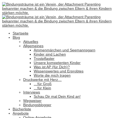
Startseite
Blog
Aktuelles
Allgemeines
Ammenmärchen und Seemannsgarn
Kinder sind Lachen
Trostpflaster
Unsere kompetenten Kinder
Was ist AP (für Dich)?
Wissenswertes und Erprobtes
Worte die mich tragen
Druckwerke mit Herz…
…für Groß
…für Klein
Interviews
Schau Dir mal Dein Kind an!
Wegweiser
Bindungsblogger
Bücherliste
Angebote
Online-Angebote