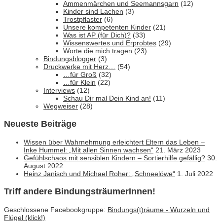
Ammenmärchen und Seemannsgarn
(12)
Kinder sind Lachen
(3)
Trostpflaster
(6)
Unsere kompetenten Kinder
(21)
Was ist AP (für Dich)?
(33)
Wissenswertes und Erprobtes
(29)
Worte die mich tragen
(23)
Bindungsblogger
(3)
Druckwerke mit Herz…
(54)
…für Groß
(32)
…für Klein
(22)
Interviews
(12)
Schau Dir mal Dein Kind an!
(11)
Wegweiser
(28)
Neueste Beiträge
Wissen über Wahrnehmung erleichtert Eltern das Leben –
Inke Hummel: „Mit allen Sinnen wachsen“
21. März 2023
Gefühlschaos mit sensiblen Kindern – Sortierhilfe gefällig?
30.
August 2022
Heinz Janisch und Michael Roher: „Schneelöwe“
1. Juli 2022
Triff andere BindungsträumerInnen!
Geschlossene Facebookgruppe:
Bindungs(t)räume - Wurzeln und
Flügel (klick!)