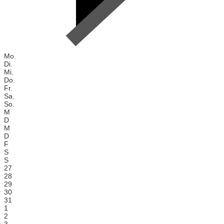
Mo.
Di.
Mi.
Do.
Fr.
Sa.
So.
M
D
M
D
F
S
S
27
28
29
30
31
1
2