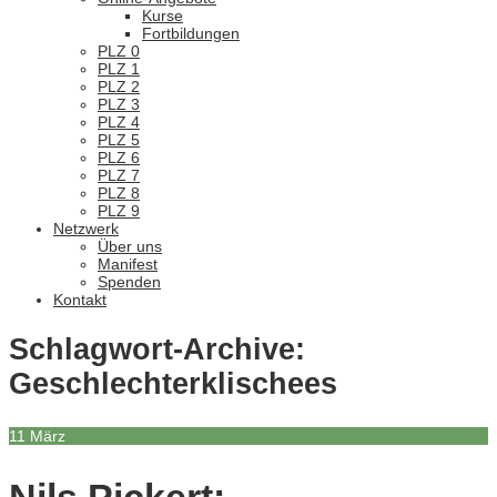
Kurse
Fortbildungen
PLZ 0
PLZ 1
PLZ 2
PLZ 3
PLZ 4
PLZ 5
PLZ 6
PLZ 7
PLZ 8
PLZ 9
Netzwerk
Über uns
Manifest
Spenden
Kontakt
Schlagwort-Archive:
Geschlechterklischees
11
März