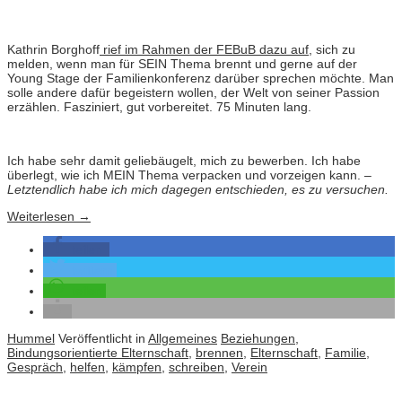
Kathrin Borghoff
rief im Rahmen der FEBuB dazu auf
, sich zu
melden, wenn man für SEIN Thema brennt und gerne auf der
Young Stage der Familienkonferenz darüber sprechen möchte. Man
solle andere dafür begeistern wollen, der Welt von seiner Passion
erzählen. Fasziniert, gut vorbereitet. 75 Minuten lang.
Ich habe sehr damit geliebäugelt, mich zu bewerben. Ich habe
überlegt, wie ich MEIN Thema verpacken und vorzeigen kann. –
Letztendlich habe ich mich dagegen entschieden, es zu versuchen.
Weiterlesen
→
teilen
twittern
teilen
Hummel
Veröffentlicht in
Allgemeines
Beziehungen
,
Bindungsorientierte Elternschaft
,
brennen
,
Elternschaft
,
Familie
,
Gespräch
,
helfen
,
kämpfen
,
schreiben
,
Verein