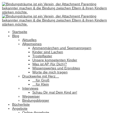
Startseite
Blog
Aktuelles
Allgemeines
Ammenmärchen und Seemannsgarn
Kinder sind Lachen
Trostpflaster
Unsere kompetenten Kinder
Was ist AP (für Dich)?
Wissenswertes und Erprobtes
Worte die mich tragen
Druckwerke mit Herz…
…für Groß
…für Klein
Interviews
Schau Dir mal Dein Kind an!
Wegweiser
Bindungsblogger
Bücherliste
Angebote
Online-Angebote