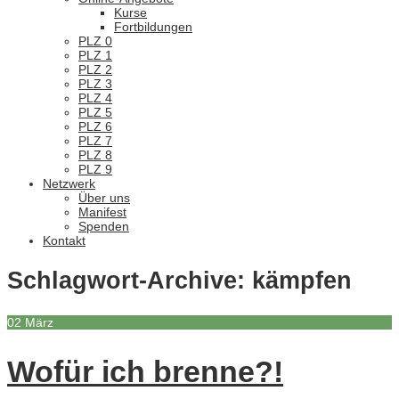
Kurse
Fortbildungen
PLZ 0
PLZ 1
PLZ 2
PLZ 3
PLZ 4
PLZ 5
PLZ 6
PLZ 7
PLZ 8
PLZ 9
Netzwerk
Über uns
Manifest
Spenden
Kontakt
Schlagwort-Archive:
kämpfen
02
März
Wofür ich brenne?!