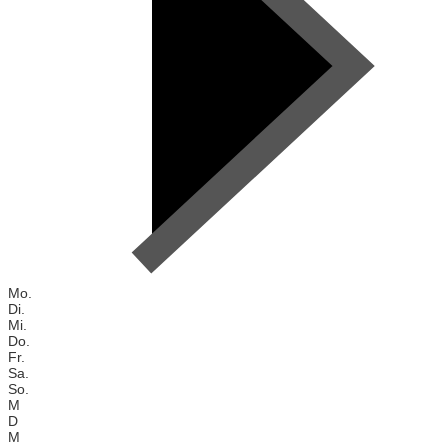
Mo.
Di.
Mi.
Do.
Fr.
Sa.
So.
M
D
M