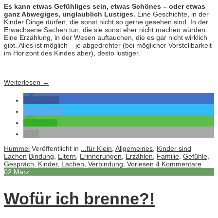
Es kann etwas Gefühliges sein, etwas Schönes – oder etwas
ganz Abwegiges, unglaublich Lustiges.
Eine Geschichte, in der
Kinder Dinge dürfen, die sonst nicht so gerne gesehen sind. In der
Erwachsene Sachen tun, die sie sonst eher nicht machen würden.
Eine Erzählung, in der Wesen auftauchen, die es gar nicht wirklich
gibt. Alles ist möglich – je abgedrehter (bei möglicher Vorstellbarkeit
im Horizont des Kindes aber), desto lustiger.
Weiterlesen
→
teilen
twittern
teilen
Hummel
Veröffentlicht in
...für Klein
,
Allgemeines
,
Kinder sind
Lachen
Bindung
,
Eltern
,
Erinnerungen
,
Erzählen
,
Familie
,
Gefühle
,
Gespräch
,
Kinder
,
Lachen
,
Verbindung
,
Vorlesen
4 Kommentare
02
März
Wofür ich brenne?!