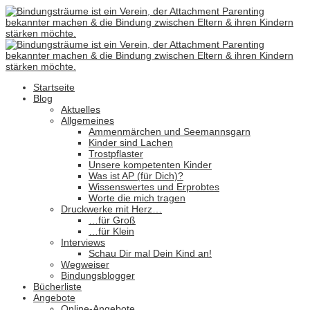
Startseite
Blog
Aktuelles
Allgemeines
Ammenmärchen und Seemannsgarn
Kinder sind Lachen
Trostpflaster
Unsere kompetenten Kinder
Was ist AP (für Dich)?
Wissenswertes und Erprobtes
Worte die mich tragen
Druckwerke mit Herz…
…für Groß
…für Klein
Interviews
Schau Dir mal Dein Kind an!
Wegweiser
Bindungsblogger
Bücherliste
Angebote
Online-Angebote