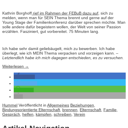
Kathrin Borghoff
rief im Rahmen der FEBuB dazu auf
, sich zu
melden, wenn man für SEIN Thema brennt und gerne auf der
Young Stage der Familienkonferenz darüber sprechen möchte. Man
solle andere dafür begeistern wollen, der Welt von seiner Passion
erzählen. Fasziniert, gut vorbereitet. 75 Minuten lang.
Ich habe sehr damit geliebäugelt, mich zu bewerben. Ich habe
überlegt, wie ich MEIN Thema verpacken und vorzeigen kann. –
Letztendlich habe ich mich dagegen entschieden, es zu versuchen.
Weiterlesen
→
teilen
twittern
teilen
Hummel
Veröffentlicht in
Allgemeines
Beziehungen
,
Bindungsorientierte Elternschaft
,
brennen
,
Elternschaft
,
Familie
,
Gespräch
,
helfen
,
kämpfen
,
schreiben
,
Verein