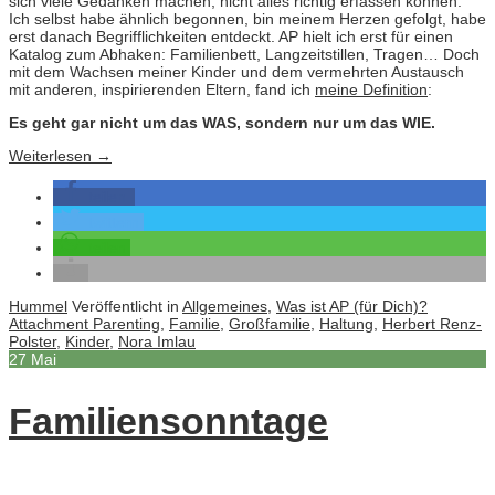
sich viele Gedanken machen, nicht alles richtig erfassen können.
Ich selbst habe ähnlich begonnen, bin meinem Herzen gefolgt, habe
erst danach Begrifflichkeiten entdeckt. AP hielt ich erst für einen
Katalog zum Abhaken: Familienbett, Langzeitstillen, Tragen… Doch
mit dem Wachsen meiner Kinder und dem vermehrten Austausch
mit anderen, inspirierenden Eltern, fand ich
meine Definition
:
Es geht gar nicht um das WAS, sondern nur um das WIE.
Weiterlesen
→
teilen
twittern
teilen
Hummel
Veröffentlicht in
Allgemeines
,
Was ist AP (für Dich)?
Attachment Parenting
,
Familie
,
Großfamilie
,
Haltung
,
Herbert Renz-
Polster
,
Kinder
,
Nora Imlau
27
Mai
Familiensonntage