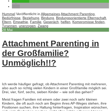
teilen
Hummel
Veröffentlicht in
Allgemeines
Attachment Parenting
,
Bedürfnisse
,
Beziehung
,
Bindung
,
Bindungsorientierte Elternschaft
,
Eltern
,
Empathie
,
Familie
,
Gespräch
,
helfen
,
Kompromisse finden
,
Tyrannen
,
unerzogen
,
Zwang
28
Mai
Attachment Parenting in
der Großfamilie?
Unmöglich!!?
Ich werde häufiger gefragt, ob Attachment Parenting mit mehreren,
also auch so richtig vielen Kindern in einer Großfamilie möglich sei.
Drei, vier, fünf, sechs, sieben Kinder – wie soll das gehen?
Meist fragen Familien mit einem oder zwei noch sehr kleinen
Kindern, die oft auch noch am Beginn ihres AP-Weges stehen, ihre
Positionen suchen, ihre Haltung hinterfragen, Inspiration wünschen,