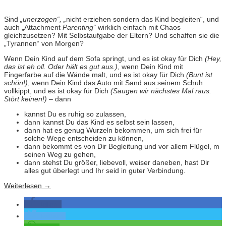
Sind
„unerzogen“, „
nicht erziehen sondern das Kind begleiten“, und
auch „Attachment
Parenting“
wirklich einfach mit Chaos
gleichzusetzen? Mit Selbstaufgabe der Eltern? Und schaffen sie die
„Tyrannen“ von Morgen?
Wenn Dein Kind auf dem Sofa springt, und es ist okay für Dich
(Hey,
das ist eh oll. Oder hält es gut aus.)
, wenn Dein Kind mit
Fingerfarbe auf die Wände malt, und es ist okay für Dich
(Bunt ist
schön!)
, wenn Dein Kind das Auto mit Sand aus seinem Schuh
vollkippt, und es ist okay für Dich
(Saugen wir nächstes Mal raus.
Stört keinen!)
– dann
kannst Du es ruhig so zulassen,
dann kannst Du das Kind es selbst sein lassen,
dann hat es genug Wurzeln bekommen, um sich frei für
solche Wege entscheiden zu können,
dann bekommt es von Dir Begleitung und vor allem Flügel, m
seinen Weg zu gehen,
dann stehst Du größer, liebevoll, weiser daneben, hast Dir
alles gut überlegt und Ihr seid in guter Verbindung.
Weiterlesen
→
teilen
twittern