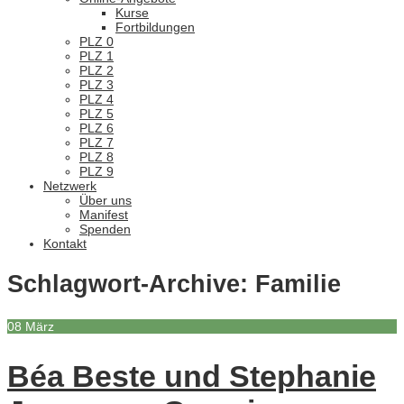
Kurse
Fortbildungen
PLZ 0
PLZ 1
PLZ 2
PLZ 3
PLZ 4
PLZ 5
PLZ 6
PLZ 7
PLZ 8
PLZ 9
Netzwerk
Über uns
Manifest
Spenden
Kontakt
Schlagwort-Archive:
Familie
08
März
Béa Beste und Stephanie