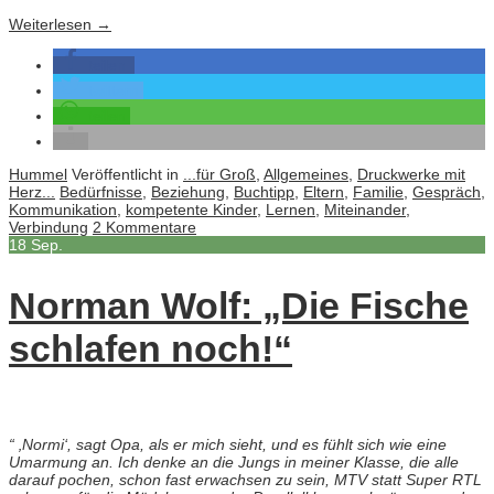
Weiterlesen
→
teilen
twittern
teilen
Hummel
Veröffentlicht in
...für Groß
,
Allgemeines
,
Druckwerke mit
Herz...
Bedürfnisse
,
Beziehung
,
Buchtipp
,
Eltern
,
Familie
,
Gespräch
,
Kommunikation
,
kompetente Kinder
,
Lernen
,
Miteinander
,
Verbindung
2 Kommentare
18
Sep.
Norman Wolf: „Die Fische
schlafen noch!“
“ ‚Normi‘, sagt Opa, als er mich sieht, und es fühlt sich wie eine
Umarmung an. Ich denke an die Jungs in meiner Klasse, die alle
darauf pochen, schon fast erwachsen zu sein, MTV statt Super RTL