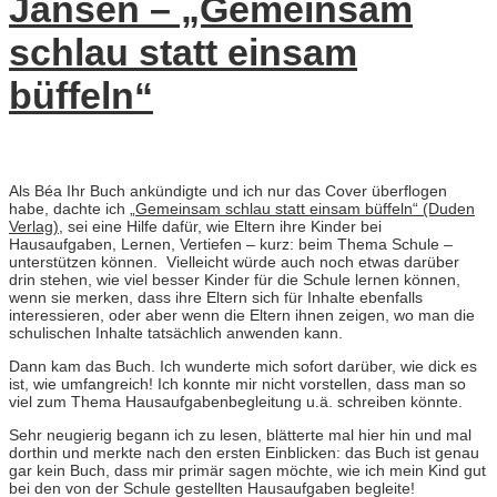
Jansen – „Gemeinsam
schlau statt einsam
büffeln“
Als Béa Ihr Buch ankündigte und ich nur das Cover überflogen
habe, dachte ich
„Gemeinsam schlau statt einsam büffeln“ (Duden
Verlag)
, sei eine Hilfe dafür, wie Eltern ihre Kinder bei
Hausaufgaben, Lernen, Vertiefen – kurz: beim Thema Schule –
unterstützen können. Vielleicht würde auch noch etwas darüber
drin stehen, wie viel besser Kinder für die Schule lernen können,
wenn sie merken, dass ihre Eltern sich für Inhalte ebenfalls
interessieren, oder aber wenn die Eltern ihnen zeigen, wo man die
schulischen Inhalte tatsächlich anwenden kann.
Dann kam das Buch. Ich wunderte mich sofort darüber, wie dick es
ist, wie umfangreich! Ich konnte mir nicht vorstellen, dass man so
viel zum Thema Hausaufgabenbegleitung u.ä. schreiben könnte.
Sehr neugierig begann ich zu lesen, blätterte mal hier hin und mal
dorthin und merkte nach den ersten Einblicken: das Buch ist genau
gar kein Buch, dass mir primär sagen möchte, wie ich mein Kind gut
bei den von der Schule gestellten Hausaufgaben begleite!