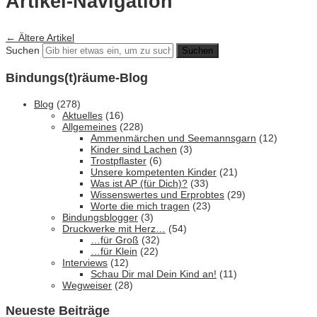
Artikel-Navigation
←
Ältere Artikel
Suchen
Bindungs(t)räume-Blog
Blog
(278)
Aktuelles
(16)
Allgemeines
(228)
Ammenmärchen und Seemannsgarn
(12)
Kinder sind Lachen
(3)
Trostpflaster
(6)
Unsere kompetenten Kinder
(21)
Was ist AP (für Dich)?
(33)
Wissenswertes und Erprobtes
(29)
Worte die mich tragen
(23)
Bindungsblogger
(3)
Druckwerke mit Herz…
(54)
…für Groß
(32)
…für Klein
(22)
Interviews
(12)
Schau Dir mal Dein Kind an!
(11)
Wegweiser
(28)
Neueste Beiträge