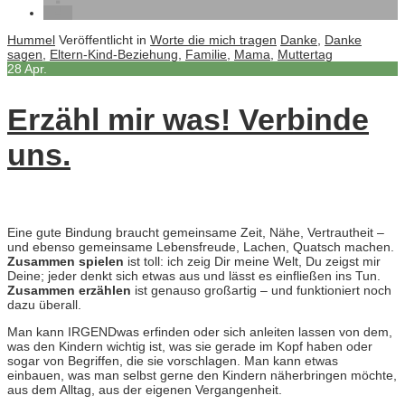
Hummel
Veröffentlicht in
Worte die mich tragen
Danke
,
Danke
sagen
,
Eltern-Kind-Beziehung
,
Familie
,
Mama
,
Muttertag
28
Apr.
Erzähl mir was! Verbinde
uns.
Eine gute Bindung braucht gemeinsame Zeit, Nähe, Vertrautheit –
und ebenso gemeinsame Lebensfreude, Lachen, Quatsch machen.
Zusammen spielen
ist toll: ich zeig Dir meine Welt, Du zeigst mir
Deine; jeder denkt sich etwas aus und lässt es einfließen ins Tun.
Zusammen erzählen
ist genauso großartig – und funktioniert noch
dazu überall.
Man kann IRGENDwas erfinden oder sich anleiten lassen von dem,
was den Kindern wichtig ist, was sie gerade im Kopf haben oder
sogar von Begriffen, die sie vorschlagen. Man kann etwas
einbauen, was man selbst gerne den Kindern näherbringen möchte,
aus dem Alltag, aus der eigenen Vergangenheit.