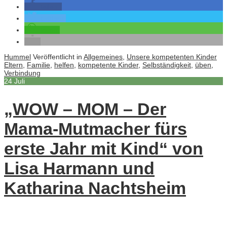
teilen
twittern
teilen
Hummel
Veröffentlicht in
Allgemeines
,
Unsere kompetenten Kinder
Eltern
,
Familie
,
helfen
,
kompetente Kinder
,
Selbständigkeit
,
üben
,
Verbindung
24
Juli
„WOW – MOM – Der
Mama-Mutmacher fürs
erste Jahr mit Kind“ von
Lisa Harmann und
Katharina Nachtsheim