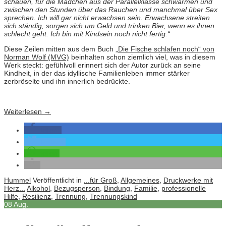
schauen, für die Mädchen aus der Parallelklasse schwärmen und
zwischen den Stunden über das Rauchen und manchmal über Sex
sprechen. Ich will gar nicht erwachsen sein. Erwachsene streiten
sich ständig, sorgen sich um Geld und trinken Bier, wenn es ihnen
schlecht geht. Ich bin mit Kindsein noch nicht fertig.“
Diese Zeilen mitten aus dem Buch
„Die Fische schlafen noch“ von
Norman Wolf (MVG)
beinhalten schon ziemlich viel, was in diesem
Werk steckt: gefühlvoll erinnert sich der Autor zurück an seine
Kindheit, in der das idyllische Familienleben immer stärker
zerbröselte und ihn innerlich bedrückte.
Weiterlesen
→
teilen
twittern
teilen
Hummel
Veröffentlicht in
...für Groß
,
Allgemeines
,
Druckwerke mit
Herz...
Alkohol
,
Bezugsperson
,
Bindung
,
Familie
,
professionelle
Hilfe
,
Resilienz
,
Trennung
,
Trennungskind
08
Aug.