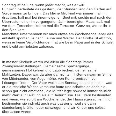
Sonntag ist bei uns, wenn jeder macht, was er will.
Für mich bedeutete das gestern, vier Stunden lang den Garten auf
Vordermann zu bringen. Das kleine Mildikind war immer mal mit
draußen, half mal bei ihrem eigenen Beet mit, suchte mal nach den
Überresten einer im vergangenen Jahr beerdigten Maus, saß mal
vor dem Fernseher, kehrte mal die Terrasse. Ganz so, wie es ihr in
den Sinn kam.
Manchmal unternehmen wir auch etwas am Wochenende, aber das
entsteht spontan, je nach Laune und Wetter. Der Große ist eh froh,
wenn er keine Verpflichtungen hat wie beim Papa und in der Schule,
und bleibt am liebsten zuhause.
In meiner Kindheit waren vor allem die Sonntage immer
Zwangsveranstaltungen. Gemeinsame Spaziergänge,
gemeinsames Hof kehren und Laub rechen, gemeinsame
Mahlzeiten. Dabei war da aber gar nichts mit Gemeinsam im Sinne
von Miteinander, von Augenhöhe, von Kompromissen, von
Lösungen finden. Der Vater wollte am Sonntag das nachholen, was
er die restliche Woche versäumt hatte und schaffte es doch nie,
schon gar nicht emotional, die Mutter legte sowieso immer deutlich
mehr Wert auf Leistung als auf Bedürfnisse. Die Eltern bestimmten
und wenn, wie so oft am Wochenende, der Haussegen schief hing,
bestimmten sie indirekt auch was passierte, weil sie dann
stundenlang brüllten oder schwiegen und wir Kinder uns selbst
überlassen waren.