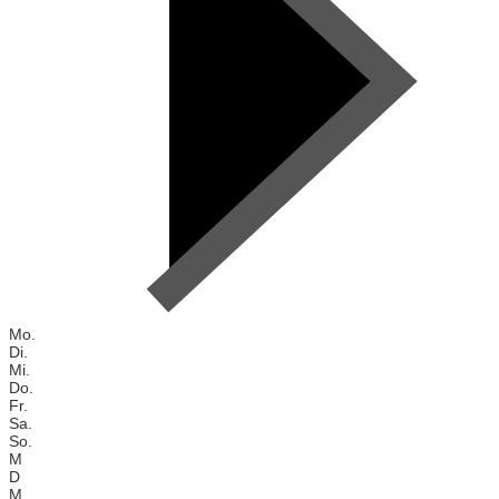
Mo.
Di.
Mi.
Do.
Fr.
Sa.
So.
M
D
M