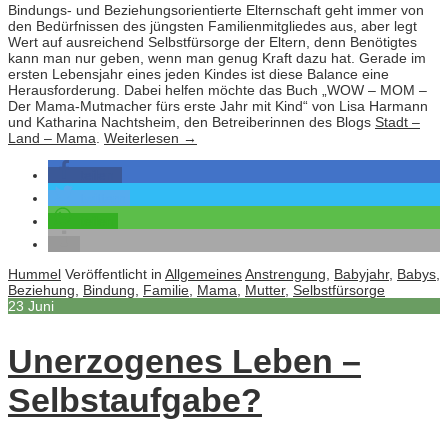
Bindungs- und Beziehungsorientierte Elternschaft geht immer von
den Bedürfnissen des jüngsten Familienmitgliedes aus, aber legt
Wert auf ausreichend Selbstfürsorge der Eltern, denn Benötigtes
kann man nur geben, wenn man genug Kraft dazu hat. Gerade im
ersten Lebensjahr eines jeden Kindes ist diese Balance eine
Herausforderung. Dabei helfen möchte das Buch „WOW – MOM –
Der Mama-Mutmacher fürs erste Jahr mit Kind“ von Lisa Harmann
und Katharina Nachtsheim, den Betreiberinnen des Blogs
Stadt –
Land – Mama
.
Weiterlesen
→
teilen
twittern
teilen
Hummel
Veröffentlicht in
Allgemeines
Anstrengung
,
Babyjahr
,
Babys
,
Beziehung
,
Bindung
,
Familie
,
Mama
,
Mutter
,
Selbstfürsorge
23
Juni
Unerzogenes Leben –
Selbstaufgabe?