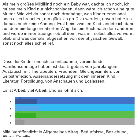
Als mein großes Mildikind noch ein Baby war, dachte ich noch, ich
müsse mein Kind nur nicht schlagen, dann wäre ich schon eine gute
Mutter. Wie viel da sonst noch dranhängt, was Kinder emotional
noch alles brauchen, um glücklich groß zu werden, davon hatte ich
damals noch keine Ahnung. Erst beim zweiten Kind landete ich dann
auf dem bindungsorientierten Weg, las ein Buch nach dem anderen
und wurde immer trauriger ob all dem, was mir selbst alles verwehrt
blieb und was damals, abgesehen von der physischen Gewalt,
sonst noch alles schief lief.
Dass die Kinder und ich so entspannte, verbindende
Familiensonntage haben, ist das Ergebnis von jahrelangem
Austausch mit Therapeuten, Freunden, Gleichgesinnten, von
Selbstreflexion, Auseinandersetzung mit dem inneren Kind,
Literatur, Fortbildung, von Anschauen und Loslassen.
Es ist Arbeit, viel Arbeit. Und es lohnt sich.
teilen
twittern
teilen
Mildi
Veröffentlicht in
Allgemeines
Alltag
,
Bedürfnisse
,
Beziehung
,
Eltern
,
Familie