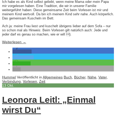
Ich habe es als Kind selbst geliebt, wenn meine Mama oder mein Papa
mir vorgelesen haben. Eine Tradition, die wir in unserer Familie
weitergeführt haben: Diese gemeinsame Zeit beim Vorlesen ist mir und
meinem Kind wertvoll. Da bin ich meinem Kind sehr nahe. Auch körperlich.
Das gemeinsam Kuscheln im Bett.
Ach ja: meine Frau liest und kuschelt übrigens lieber auf dem Sofa – nur
so schon mal als Hinweis: Beim Vorlesen gilt natürlich auch: Jede und
jeder darf es genau so machen, wie er will ).
Weiterlesen
→
teilen
twittern
teilen
Hummel
Veröffentlicht in
Allgemeines
Buch
,
Bücher
,
Nähe
,
Vater
,
Verbindung
,
Vorlesen
,
Zeit
13
Okt.
Leonora Leitl: „Einmal
wirst Du“