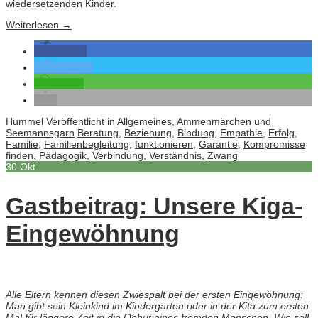
wiedersetzenden Kinder.
Weiterlesen
→
teilen
twittern
teilen
Hummel
Veröffentlicht in
Allgemeines
,
Ammenmärchen und
Seemannsgarn
Beratung
,
Beziehung
,
Bindung
,
Empathie
,
Erfolg
,
Familie
,
Familienbegleitung
,
funktionieren
,
Garantie
,
Kompromisse
finden
,
Pädagogik
,
Verbindung
,
Verständnis
,
Zwang
30
Okt.
Gastbeitrag: Unsere Kiga-
Eingewöhnung
Alle Eltern kennen diesen Zwiespalt bei der ersten Eingewöhnung:
Man gibt sein Kleinkind im Kindergarten oder in der Kita zum ersten
Mal für längere Zeit in die Obhut eines fremden Menschen. Wie soll