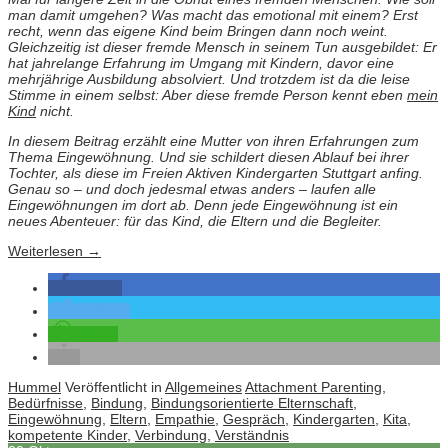
man damit umgehen? Was macht das emotional mit einem? Erst
recht, wenn das eigene Kind beim Bringen dann noch weint.
Gleichzeitig ist dieser fremde Mensch in seinem Tun ausgebildet: Er
hat jahrelange Erfahrung im Umgang mit Kindern, davor eine
mehrjährige Ausbildung absolviert. Und trotzdem ist da die leise
Stimme in einem selbst: Aber diese fremde Person kennt eben
mein
Kind
nicht.
In diesem Beitrag erzählt eine Mutter von ihren Erfahrungen zum
Thema Eingewöhnung. Und sie schildert diesen Ablauf bei ihrer
Tochter, als diese im Freien Aktiven Kindergarten Stuttgart anfing.
Genau so – und doch jedesmal etwas anders – laufen alle
Eingewöhnungen im dort ab. Denn jede Eingewöhnung ist ein
neues Abenteuer: für das Kind, die Eltern und die Begleiter.
Weiterlesen
→
teilen
twittern
teilen
Hummel
Veröffentlicht in
Allgemeines
Attachment Parenting
,
Bedürfnisse
,
Bindung
,
Bindungsorientierte Elternschaft
,
Eingewöhnung
,
Eltern
,
Empathie
,
Gespräch
,
Kindergarten
,
Kita
,
kompetente Kinder
,
Verbindung
,
Verständnis