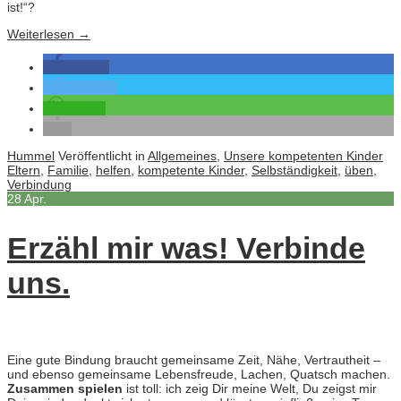
ist!“?
Weiterlesen
→
teilen
twittern
teilen
Hummel
Veröffentlicht in
Allgemeines
,
Unsere kompetenten Kinder
Eltern
,
Familie
,
helfen
,
kompetente Kinder
,
Selbständigkeit
,
üben
,
Verbindung
28
Apr.
Erzähl mir was! Verbinde
uns.
Eine gute Bindung braucht gemeinsame Zeit, Nähe, Vertrautheit –
und ebenso gemeinsame Lebensfreude, Lachen, Quatsch machen.
Zusammen spielen
ist toll: ich zeig Dir meine Welt, Du zeigst mir