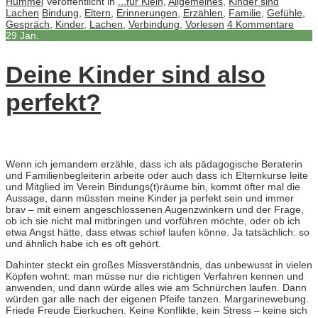
Hummel
Veröffentlicht in
...für Klein
,
Allgemeines
,
Kinder sind
Lachen
Bindung
,
Eltern
,
Erinnerungen
,
Erzählen
,
Familie
,
Gefühle
,
Gespräch
,
Kinder
,
Lachen
,
Verbindung
,
Vorlesen
4 Kommentare
29
Jan.
Deine Kinder sind also
perfekt?
Wenn ich jemandem erzähle, dass ich als pädagogische Beraterin
und Familienbegleiterin arbeite oder auch dass ich Elternkurse leite
und Mitglied im Verein Bindungs(t)räume bin, kommt öfter mal die
Aussage, dann müssten meine Kinder ja perfekt sein und immer
brav – mit einem angeschlossenen Augenzwinkern und der Frage,
ob ich sie nicht mal mitbringen und vorführen möchte, oder ob ich
etwa Angst hätte, dass etwas schief laufen könne. Ja tatsächlich: so
und ähnlich habe ich es oft gehört.
Dahinter steckt ein großes Missverständnis, das unbewusst in vielen
Köpfen wohnt: man müsse nur die richtigen Verfahren kennen und
anwenden, und dann würde alles wie am Schnürchen laufen. Dann
würden gar alle nach der eigenen Pfeife tanzen. Margarinewebung.
Friede Freude Eierkuchen. Keine Konflikte, kein Stress – keine sich