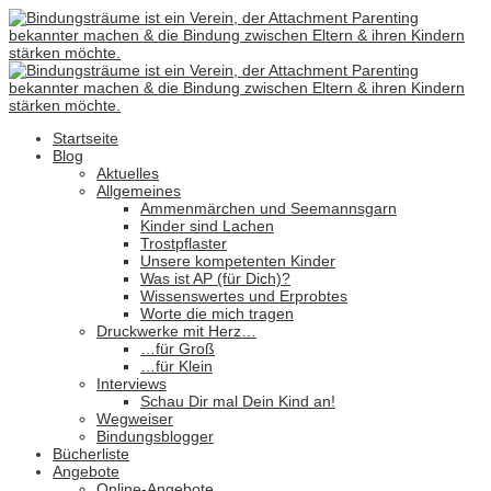
Startseite
Blog
Aktuelles
Allgemeines
Ammenmärchen und Seemannsgarn
Kinder sind Lachen
Trostpflaster
Unsere kompetenten Kinder
Was ist AP (für Dich)?
Wissenswertes und Erprobtes
Worte die mich tragen
Druckwerke mit Herz…
…für Groß
…für Klein
Interviews
Schau Dir mal Dein Kind an!
Wegweiser
Bindungsblogger
Bücherliste
Angebote
Online-Angebote