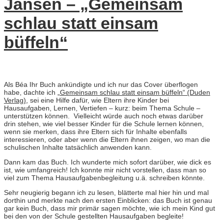
Jansen – „Gemeinsam
schlau statt einsam
büffeln“
Als Béa Ihr Buch ankündigte und ich nur das Cover überflogen
habe, dachte ich
„Gemeinsam schlau statt einsam büffeln“ (Duden
Verlag)
, sei eine Hilfe dafür, wie Eltern ihre Kinder bei
Hausaufgaben, Lernen, Vertiefen – kurz: beim Thema Schule –
unterstützen können. Vielleicht würde auch noch etwas darüber
drin stehen, wie viel besser Kinder für die Schule lernen können,
wenn sie merken, dass ihre Eltern sich für Inhalte ebenfalls
interessieren, oder aber wenn die Eltern ihnen zeigen, wo man die
schulischen Inhalte tatsächlich anwenden kann.
Dann kam das Buch. Ich wunderte mich sofort darüber, wie dick es
ist, wie umfangreich! Ich konnte mir nicht vorstellen, dass man so
viel zum Thema Hausaufgabenbegleitung u.ä. schreiben könnte.
Sehr neugierig begann ich zu lesen, blätterte mal hier hin und mal
dorthin und merkte nach den ersten Einblicken: das Buch ist genau
gar kein Buch, dass mir primär sagen möchte, wie ich mein Kind gut
bei den von der Schule gestellten Hausaufgaben begleite!