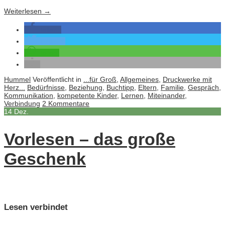
Weiterlesen
→
teilen
twittern
teilen
Hummel
Veröffentlicht in
...für Groß
,
Allgemeines
,
Druckwerke mit
Herz...
Bedürfnisse
,
Beziehung
,
Buchtipp
,
Eltern
,
Familie
,
Gespräch
,
Kommunikation
,
kompetente Kinder
,
Lernen
,
Miteinander
,
Verbindung
2 Kommentare
14
Dez.
Vorlesen – das große
Geschenk
Lesen verbindet