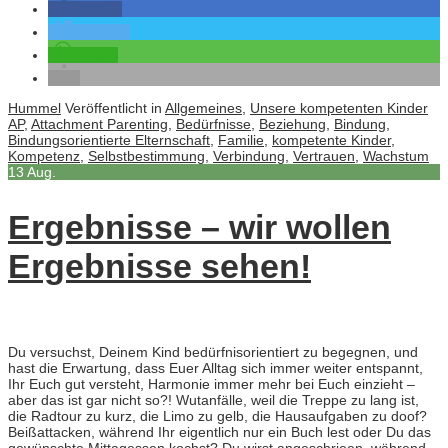
teilen
twittern
teilen
Hummel
Veröffentlicht in
Allgemeines
,
Unsere kompetenten Kinder
AP
,
Attachment Parenting
,
Bedürfnisse
,
Beziehung
,
Bindung
,
Bindungsorientierte Elternschaft
,
Familie
,
kompetente Kinder
,
Kompetenz
,
Selbstbestimmung
,
Verbindung
,
Vertrauen
,
Wachstum
13
Aug.
Ergebnisse – wir wollen
Ergebnisse sehen!
Du versuchst, Deinem Kind bedürfnisorientiert zu begegnen, und
hast die Erwartung, dass Euer Alltag sich immer weiter entspannt,
Ihr Euch gut versteht, Harmonie immer mehr bei Euch einzieht –
aber das ist gar nicht so?! Wutanfälle, weil die Treppe zu lang ist,
die Radtour zu kurz, die Limo zu gelb, die Hausaufgaben zu doof?
Beißattacken, während Ihr eigentlich nur ein Buch lest oder Du das
gewünschte Mittagessen kochst? Du wirst angeschrieen, während