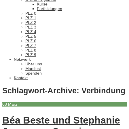
Kurse
Fortbildungen
PLZ 0
PLZ 1
PLZ 2
PLZ 3
PLZ 4
PLZ 5
PLZ 6
PLZ 7
PLZ 8
PLZ 9
Netzwerk
Über uns
Manifest
Spenden
Kontakt
Schlagwort-Archive:
Verbindung
08
März
Béa Beste und Stephanie