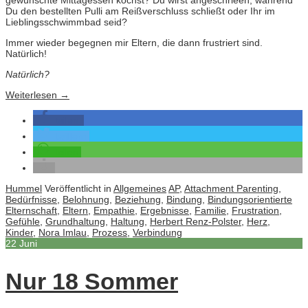
Du den bestellten Pulli am Reißverschluss schließt oder Ihr im
Lieblingsschwimmbad seid?
Immer wieder begegnen mir Eltern, die dann frustriert sind.
Natürlich!
Natürlich?
Weiterlesen
→
teilen
twittern
teilen
Hummel
Veröffentlicht in
Allgemeines
AP
,
Attachment Parenting
,
Bedürfnisse
,
Belohnung
,
Beziehung
,
Bindung
,
Bindungsorientierte
Elternschaft
,
Eltern
,
Empathie
,
Ergebnisse
,
Familie
,
Frustration
,
Gefühle
,
Grundhaltung
,
Haltung
,
Herbert Renz-Polster
,
Herz
,
Kinder
,
Nora Imlau
,
Prozess
,
Verbindung
22
Juni
Nur 18 Sommer