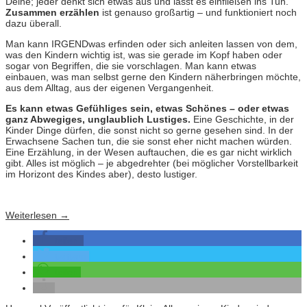
Deine; jeder denkt sich etwas aus und lässt es einfließen ins Tun.
Zusammen erzählen
ist genauso großartig – und funktioniert noch
dazu überall.
Man kann IRGENDwas erfinden oder sich anleiten lassen von dem,
was den Kindern wichtig ist, was sie gerade im Kopf haben oder
sogar von Begriffen, die sie vorschlagen. Man kann etwas
einbauen, was man selbst gerne den Kindern näherbringen möchte,
aus dem Alltag, aus der eigenen Vergangenheit.
Es kann etwas Gefühliges sein, etwas Schönes – oder etwas
ganz Abwegiges, unglaublich Lustiges.
Eine Geschichte, in der
Kinder Dinge dürfen, die sonst nicht so gerne gesehen sind. In der
Erwachsene Sachen tun, die sie sonst eher nicht machen würden.
Eine Erzählung, in der Wesen auftauchen, die es gar nicht wirklich
gibt. Alles ist möglich – je abgedrehter (bei möglicher Vorstellbarkeit
im Horizont des Kindes aber), desto lustiger.
Weiterlesen
→
teilen
twittern
teilen