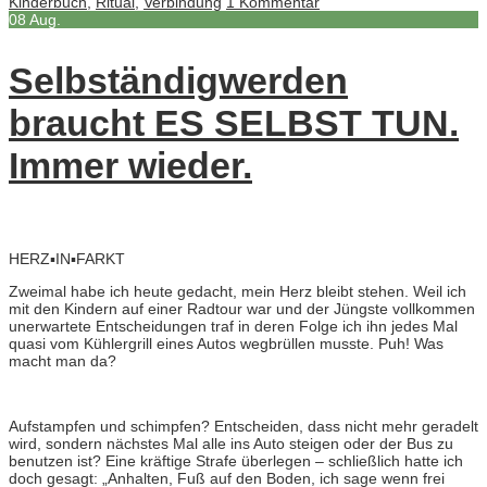
Kinderbuch
,
Ritual
,
Verbindung
1 Kommentar
08
Aug.
Selbständigwerden
braucht ES SELBST TUN.
Immer wieder.
HERZ▪IN▪FARKT
Zweimal habe ich heute gedacht, mein Herz bleibt stehen. Weil ich
mit den Kindern auf einer Radtour war und der Jüngste vollkommen
unerwartete Entscheidungen traf in deren Folge ich ihn jedes Mal
quasi vom Kühlergrill eines Autos wegbrüllen musste. Puh! Was
macht man da?
Aufstampfen und schimpfen? Entscheiden, dass nicht mehr geradelt
wird, sondern nächstes Mal alle ins Auto steigen oder der Bus zu
benutzen ist? Eine kräftige Strafe überlegen – schließlich hatte ich
doch gesagt: „Anhalten, Fuß auf den Boden, ich sage wenn frei