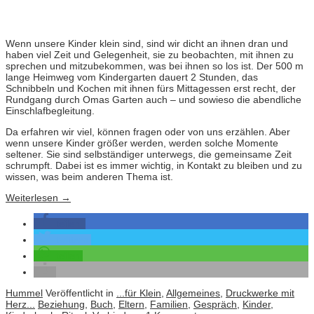
Wenn unsere Kinder klein sind, sind wir dicht an ihnen dran und
haben viel Zeit und Gelegenheit, sie zu beobachten, mit ihnen zu
sprechen und mitzubekommen, was bei ihnen so los ist. Der 500 m
lange Heimweg vom Kindergarten dauert 2 Stunden, das
Schnibbeln und Kochen mit ihnen fürs Mittagessen erst recht, der
Rundgang durch Omas Garten auch – und sowieso die abendliche
Einschlafbegleitung.
Da erfahren wir viel, können fragen oder von uns erzählen. Aber
wenn unsere Kinder größer werden, werden solche Momente
seltener. Sie sind selbständiger unterwegs, die gemeinsame Zeit
schrumpft. Dabei ist es immer wichtig, in Kontakt zu bleiben und zu
wissen, was beim anderen Thema ist.
Weiterlesen
→
teilen
twittern
teilen
Hummel
Veröffentlicht in
...für Klein
,
Allgemeines
,
Druckwerke mit
Herz...
Beziehung
,
Buch
,
Eltern
,
Familien
,
Gespräch
,
Kinder
,