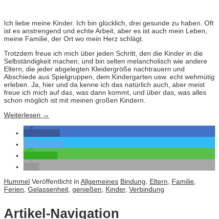
Ich liebe meine Kinder. Ich bin glücklich, drei gesunde zu haben. Oft
ist es anstrengend und echte Arbeit, aber es ist auch mein Leben,
meine Familie, der Ort wo mein Herz schlägt.
Trotzdem freue ich mich über jeden Schritt, den die Kinder in die
Selbständigkeit machen, und bin selten melancholisch wie andere
Eltern, die jeder abgelegten Kleidergröße nachtrauern und
Abschiede aus Spielgruppen, dem Kindergarten usw. echt wehmütig
erleben. Ja, hier und da kenne ich das natürlich auch, aber meist
freue ich mich auf das, was dann kommt, und über das, was alles
schon möglich ist mit meinen großen Kindern.
Weiterlesen
→
teilen
twittern
teilen
Hummel
Veröffentlicht in
Allgemeines
Bindung
,
Eltern
,
Familie
,
Ferien
,
Gelassenheit
,
genießen
,
Kinder
,
Verbindung
Artikel-Navigation