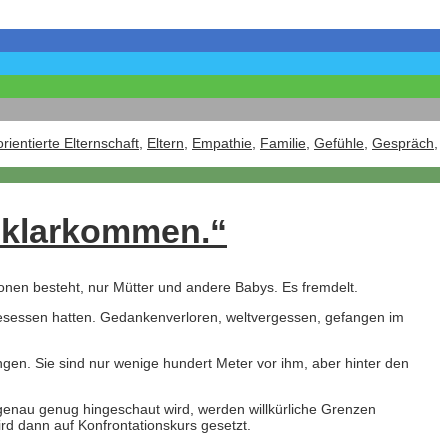
rientierte Elternschaft
,
Eltern
,
Empathie
,
Familie
,
Gefühle
,
Gespräch
,
t klarkommen.“
sonen besteht, nur Mütter und andere Babys. Es fremdelt.
esessen hatten. Gedankenverloren, weltvergessen, gefangen im
ngen. Sie sind nur wenige hundert Meter vor ihm, aber hinter den
enau genug hingeschaut wird, werden willkürliche Grenzen
rd dann auf Konfrontationskurs gesetzt.