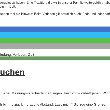
rgelesen haben. Eine Tradition, die wir in unserer Familie weitergeführt ha
eln im Bett.
o schon mal als Hinweis: Beim Vorlesen gilt natürlich auch: Jede und jeder da
bindung
,
Vorlesen
,
Zeit
suchen
h eher Meinungsverschiedenheit sagen. Kurz vorm Zubettgehen. Wir disku
„Ich bin motzig. Ich brauche Abstand. Lass mich!“ Sie zog eine Grenze.