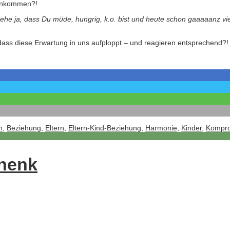
genkommen?!
 sehe ja, dass Du müde, hungrig, k.o. bist und heute schon gaaaaanz viel
, dass diese Erwartung in uns aufploppt – und reagieren entsprechend?
n
,
Beziehung
,
Eltern
,
Eltern-Kind-Beziehung
,
Harmonie
,
Kinder
,
Kompr
chenk