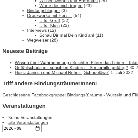
Wissenswertes und Erprobtes
(29)
Worte die mich tragen
(23)
Bindungsblogger
(3)
Druckwerke mit Herz…
(54)
…für Groß
(32)
…für Klein
(22)
Interviews
(12)
Schau Dir mal Dein Kind an!
(11)
Wegweiser
(28)
Neueste Beiträge
Wissen über Wahrnehmung erleichtert Eltern das Leben – Inke
Gefühlschaos mit sensiblen Kindern – Sortierhilfe gefällig?
30. 
Heinz Janisch und Michael Roher: „Schneelöwe“
1. Juli 2022
Triff andere BindungsträumerInnen!
Geschlossene Facebookgruppe:
Bindungs(t)räume - Wurzeln und Flüg
Veranstaltungen
Keine Veranstaltungen
alle Veranstaltungen