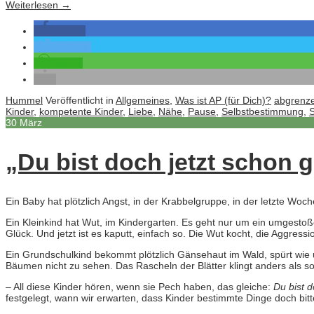
Weiterlesen
→
teilen
twittern
teilen
Hummel
Veröffentlicht in
Allgemeines
,
Was ist AP (für Dich)?
abgrenz
Kinder
,
kompetente Kinder
,
Liebe
,
Nähe
,
Pause
,
Selbstbestimmung
,
S
30
März
„Du bist doch jetzt schon
Ein Baby hat plötzlich Angst, in der Krabbelgruppe, in der letzte Wo
Ein Kleinkind hat Wut, im Kindergarten. Es geht nur um ein umgest
Glück. Und jetzt ist es kaputt, einfach so. Die Wut kocht, die Aggressi
Ein Grundschulkind bekommt plötzlich Gänsehaut im Wald, spürt wie un
Bäumen nicht zu sehen. Das Rascheln der Blätter klingt anders als son
– All diese Kinder hören, wenn sie Pech haben, das gleiche:
Du bist 
festgelegt, wann wir erwarten, dass Kinder bestimmte Dinge doch bit