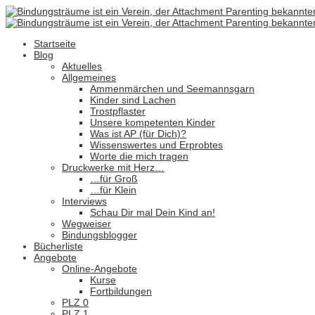
Startseite
Blog
Aktuelles
Allgemeines
Ammenmärchen und Seemannsgarn
Kinder sind Lachen
Trostpflaster
Unsere kompetenten Kinder
Was ist AP (für Dich)?
Wissenswertes und Erprobtes
Worte die mich tragen
Druckwerke mit Herz…
…für Groß
…für Klein
Interviews
Schau Dir mal Dein Kind an!
Wegweiser
Bindungsblogger
Bücherliste
Angebote
Online-Angebote
Kurse
Fortbildungen
PLZ 0
PLZ 1