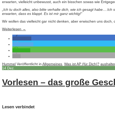
erwarten, vielleicht unbewusst, auch ein bisschen sowas wie Entge
„Ich tu doch alles, also bitte verhalte dich, wie ich gesagt habe….Ich
erwarten, dass es klappt. Es ist mir ganz wichtig!“
Wir wollen das vielleicht gar nicht denken, aber erwischen uns doch
Weiterlesen
→
teilen
twittern
teilen
Hummel
Veröffentlicht in
Allgemeines
,
Was ist AP (für Dich)?
aushalte
14
Dez.
Vorlesen – das große Ges
Lesen verbindet