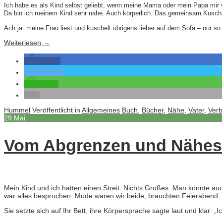
Ich habe es als Kind selbst geliebt, wenn meine Mama oder mein Papa mir vo
Da bin ich meinem Kind sehr nahe. Auch körperlich. Das gemeinsam Kusch
Ach ja: meine Frau liest und kuschelt übrigens lieber auf dem Sofa – nur s
Weiterlesen
→
teilen
twittern
teilen
Hummel
Veröffentlicht in
Allgemeines
Buch
,
Bücher
,
Nähe
,
Vater
,
Ver
29
Mai
Vom Abgrenzen und Nähe
Mein Kind und ich hatten einen Streit. Nichts Großes. Man könnte auc
war alles besprochen. Müde waren wir beide, brauchten Feierabend.
Sie setzte sich auf Ihr Bett, ihre Körpersprache sagte laut und klar: 