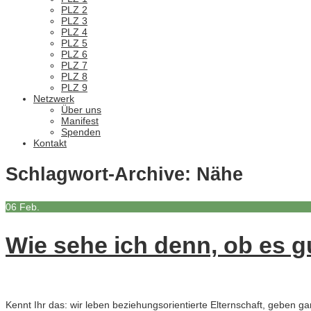
PLZ 2
PLZ 3
PLZ 4
PLZ 5
PLZ 6
PLZ 7
PLZ 8
PLZ 9
Netzwerk
Über uns
Manifest
Spenden
Kontakt
Schlagwort-Archive:
Nähe
06
Feb.
Wie sehe ich denn, ob es gu
Kennt Ihr das: wir leben beziehungsorientierte Elternschaft, geben g