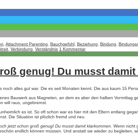
en
,
Attachment Parenting
,
Bauchgefühl
,
Beziehung
,
Bindung
,
Bindungso
treit
,
Verbindung
,
Verständnis
1 Kommentar
 groß genug! Du musst dami
che noch alles gut war. Die es seit Monaten kennt. Die aus kaum 15 Per
oßenes Bauwerk aus Magneten, an dem es aber den halben Vormittag g
on will raus, ungebremst.
heimlich es ist. So oft schon war es hier mit den Eltern entlang gega
st. Die Situation ist plözlich fremd und neu.
doch jetzt schon groß genug! Du musst damit klarkommen.
Wenn nicht g
teschön endlich können müssen. Und anstatt sie wieder zu begleiten, wi