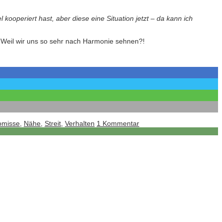
 kooperiert hast, aber diese eine Situation jetzt – da kann ich
! Weil wir uns so sehr nach Harmonie sehnen?!
omisse
,
Nähe
,
Streit
,
Verhalten
1 Kommentar