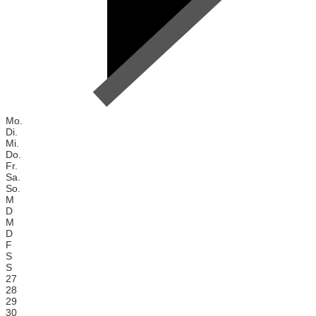
Mo.
Di.
Mi.
Do.
Fr.
Sa.
So.
M
D
M
D
F
S
S
27
28
29
30