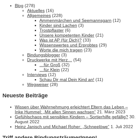
Blog
(278)
Aktuelles
(16)
Allgemeines
(228)
Ammenmärchen und Seemannsgarn
(12)
Kinder sind Lachen
(3)
Trostpflaster
(6)
Unsere kompetenten Kinder
(21)
Was ist AP (für Dich)?
(33)
Wissenswertes und Erprobtes
(29)
Worte die mich tragen
(23)
Bindungsblogger
(3)
Druckwerke mit Herz…
(54)
…für Groß
(32)
…für Klein
(22)
Interviews
(12)
Schau Dir mal Dein Kind an!
(11)
Wegweiser
(28)
Neueste Beiträge
Wissen über Wahrnehmung erleichtert Eltern das Leben –
Inke Hummel: „Mit allen Sinnen wachsen“
21. März 2023
Gefühlschaos mit sensiblen Kindern – Sortierhilfe gefällig?
30.
August 2022
Heinz Janisch und Michael Roher: „Schneelöwe“
1. Juli 2022
Triff andere BindungsträumerInnen!