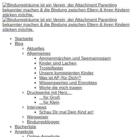
Startseite
Blog
Aktuelles
Allgemeines
Ammenmärchen und Seemannsgarn
Kinder sind Lachen
Trostpflaster
Unsere kompetenten Kinder
Was ist AP (für Dich)?
Wissenswertes und Erprobtes
Worte die mich tragen
Druckwerke mit Herz…
…für Groß
…für Klein
Interviews
Schau Dir mal Dein Kind an!
Wegweiser
Bindungsblogger
Bücherliste
Angebote
Online-Angebote