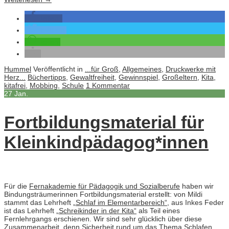
teilen
twittern
teilen
Hummel
Veröffentlicht in
...für Groß
,
Allgemeines
,
Druckwerke mit
Herz...
Büchertipps
,
Gewaltfreiheit
,
Gewinnspiel
,
Großeltern
,
Kita
,
kitafrei
,
Mobbing
,
Schule
1 Kommentar
27
Jan.
Fortbildungsmaterial für
Kleinkindpädagog*innen
Für die
Fernakademie für Pädagogik und Sozialberufe
haben wir
Bindungsträumerinnen Fortbildungsmaterial erstellt: von Mildi
stammt das Lehrheft
„Schlaf im Elementarbereich“
, aus Inkes Feder
ist das Lehrheft
„Schreikinder in der Kita“
als Teil eines
Fernlehrgangs erschienen. Wir sind sehr glücklich über diese
Zusammenarbeit, denn Sicherheit rund um das Thema Schlafen