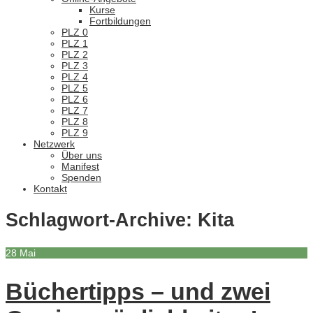
Kurse
Fortbildungen
PLZ 0
PLZ 1
PLZ 2
PLZ 3
PLZ 4
PLZ 5
PLZ 6
PLZ 7
PLZ 8
PLZ 9
Netzwerk
Über uns
Manifest
Spenden
Kontakt
Schlagwort-Archive:
Kita
28
Mai
Büchertipps – und zwei