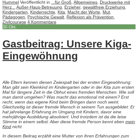
Hummel
Veröffentlicht in
...für Groß
,
Allgemeines
,
Druckwerke mit
Herz...
Außer-Haus-Betreuung
,
Erzieher
,
gewaltfreie Erziehung
,
Kindergarten
,
Kinderrechte
,
Kita
,
Macht der Worte
,
Mut
,
Pädagogen
,
Psychische Gewalt
,
Reflexion als Prävention
,
Zivilcourage
4 Kommentare
30
Okt.
Gastbeitrag: Unsere Kiga-
Eingewöhnung
Alle Eltern kennen diesen Zwiespalt bei der ersten Eingewöhnung:
Man gibt sein Kleinkind im Kindergarten oder in der Kita zum ersten
Mal für längere Zeit in die Obhut eines fremden Menschen. Wie soll
man damit umgehen? Was macht das emotional mit einem? Erst
recht, wenn das eigene Kind beim Bringen dann noch weint.
Gleichzeitig ist dieser fremde Mensch in seinem Tun ausgebildet: Er
hat jahrelange Erfahrung im Umgang mit Kindern, davor eine
mehrjährige Ausbildung absolviert. Und trotzdem ist da die leise
Stimme in einem selbst: Aber diese fremde Person kennt eben
mein
Kind
nicht.
In diesem Beitrag erzählt eine Mutter von ihren Erfahrungen zum