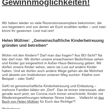
Gewinnmöglichkeiten!
Wir haben wieder so viele Rezensionsexemplare bekommen, die
uns begeistern und von denen wir Euch erzählen wollen – und zwei
könnt Ihr gewinnen. Lest mal rein!
Helen Mültner: „Gemeinschaftliche Kinderbetreuung
gründen und betreiben“
Wohin mit den Kindern? Darf man das fragen? Aus BO-Sicht? Na
klar darf man. Wir dürfen unsere erwachsenen Bedürfnisse sehen
und Kinder gut eingewöhnt in Außer-Haus-Betreuung geben. Wir
dürfen unsere Kinder sehen, wenn sie Lust auf andere Kinder
haben. Und wir dürfen auch andere Wege gehen als die Mehrheit
und abseits von Institutionen unseren Weg suchen: Kitafrei zum
Beispiel – oder GeKi!
GeKi ist gemeinschaftliche Kinderbetreuung und Entlastung –
mehrere Familien bilden ein „Dorf“.
Das ist immer interessant, aber
gerade auch jetzt, wo Corona noch immer einschränkt, Kinder mit
Wiedereingewöhnungen teilweise Stress haben… Vielleicht ist
das
Buch von Helen Mültner
für Euch das Richtige?!
Weiterlesen
→