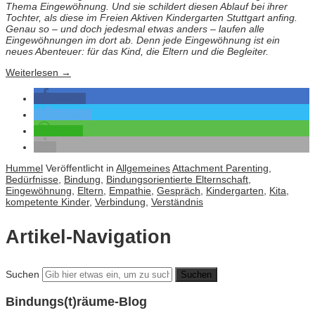
Thema Eingewöhnung. Und sie schildert diesen Ablauf bei ihrer
Tochter, als diese im Freien Aktiven Kindergarten Stuttgart anfing.
Genau so – und doch jedesmal etwas anders – laufen alle
Eingewöhnungen im dort ab. Denn jede Eingewöhnung ist ein
neues Abenteuer: für das Kind, die Eltern und die Begleiter.
Weiterlesen
→
teilen
twittern
teilen
Hummel
Veröffentlicht in
Allgemeines
Attachment Parenting
,
Bedürfnisse
,
Bindung
,
Bindungsorientierte Elternschaft
,
Eingewöhnung
,
Eltern
,
Empathie
,
Gespräch
,
Kindergarten
,
Kita
,
kompetente Kinder
,
Verbindung
,
Verständnis
Artikel-Navigation
Suchen
Bindungs(t)räume-Blog