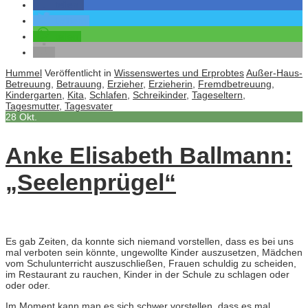
teilen
twittern
teilen
Hummel
Veröffentlicht in
Wissenswertes und Erprobtes
Außer-Haus-
Betreuung
,
Betrauung
,
Erzieher
,
Erzieherin
,
Fremdbetreuung
,
Kindergarten
,
Kita
,
Schlafen
,
Schreikinder
,
Tageseltern
,
Tagesmutter
,
Tagesvater
28
Okt.
Anke Elisabeth Ballmann:
„Seelenprügel“
Es gab Zeiten, da konnte sich niemand vorstellen, dass es bei uns
mal verboten sein könnte, ungewollte Kinder auszusetzen, Mädchen
vom Schulunterricht auszuschließen, Frauen schuldig zu scheiden,
im Restaurant zu rauchen, Kinder in der Schule zu schlagen oder
oder oder.
Im Moment kann man es sich schwer vorstellen, dass es mal