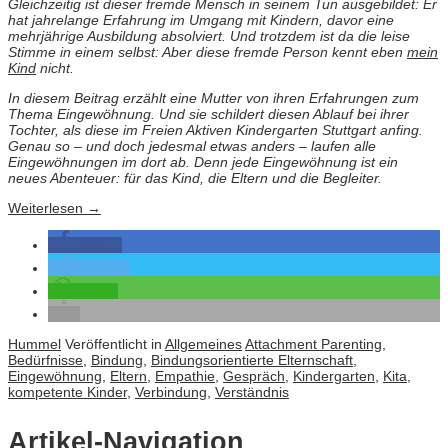
Gleichzeitig ist dieser fremde Mensch in seinem Tun ausgebildet: Er
hat jahrelange Erfahrung im Umgang mit Kindern, davor eine
mehrjährige Ausbildung absolviert. Und trotzdem ist da die leise
Stimme in einem selbst: Aber diese fremde Person kennt eben
mein
Kind
nicht.
In diesem Beitrag erzählt eine Mutter von ihren Erfahrungen zum
Thema Eingewöhnung. Und sie schildert diesen Ablauf bei ihrer
Tochter, als diese im Freien Aktiven Kindergarten Stuttgart anfing.
Genau so – und doch jedesmal etwas anders – laufen alle
Eingewöhnungen im dort ab. Denn jede Eingewöhnung ist ein
neues Abenteuer: für das Kind, die Eltern und die Begleiter.
Weiterlesen
→
teilen
twittern
teilen
Hummel
Veröffentlicht in
Allgemeines
Attachment Parenting
,
Bedürfnisse
,
Bindung
,
Bindungsorientierte Elternschaft
,
Eingewöhnung
,
Eltern
,
Empathie
,
Gespräch
,
Kindergarten
,
Kita
,
kompetente Kinder
,
Verbindung
,
Verständnis
Artikel-Navigation