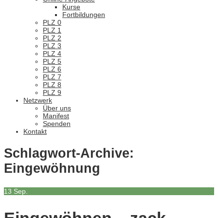
Kurse
Fortbildungen
PLZ 0
PLZ 1
PLZ 2
PLZ 3
PLZ 4
PLZ 5
PLZ 6
PLZ 7
PLZ 8
PLZ 9
Netzwerk
Über uns
Manifest
Spenden
Kontakt
Schlagwort-Archive:
Eingewöhnung
13
Sep.