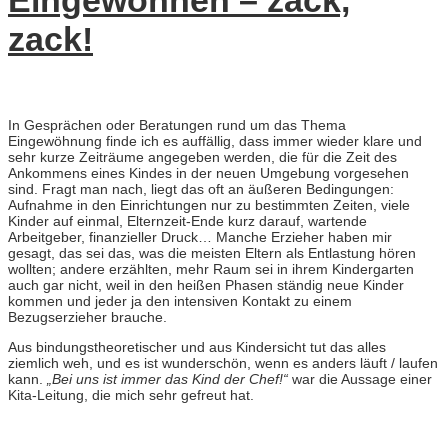
Eingewöhnen – zack,
zack!
In Gesprächen oder Beratungen rund um das Thema
Eingewöhnung finde ich es auffällig, dass immer wieder klare und
sehr kurze Zeiträume angegeben werden, die für die Zeit des
Ankommens eines Kindes in der neuen Umgebung vorgesehen
sind. Fragt man nach, liegt das oft an äußeren Bedingungen:
Aufnahme in den Einrichtungen nur zu bestimmten Zeiten, viele
Kinder auf einmal, Elternzeit-Ende kurz darauf, wartende
Arbeitgeber, finanzieller Druck… Manche Erzieher haben mir
gesagt, das sei das, was die meisten Eltern als Entlastung hören
wollten; andere erzählten, mehr Raum sei in ihrem Kindergarten
auch gar nicht, weil in den heißen Phasen ständig neue Kinder
kommen und jeder ja den intensiven Kontakt zu einem
Bezugserzieher brauche.
Aus bindungstheoretischer und aus Kindersicht tut das alles
ziemlich weh, und es ist wunderschön, wenn es anders läuft / laufen
kann.
„Bei uns ist immer das Kind der Chef!“
war die Aussage einer
Kita-Leitung, die mich sehr gefreut hat.