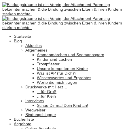
Startseite
Blog
Aktuelles
Allgemeines
Ammenmärchen und Seemannsgarn
Kinder sind Lachen
Trostpflaster
Unsere kompetenten Kinder
Was ist AP (für Dich)?
Wissenswertes und Erprobtes
Worte die mich tragen
Druckwerke mit Herz…
…für Groß
…für Klein
Interviews
Schau Dir mal Dein Kind an!
Wegweiser
Bindungsblogger
Bücherliste
Angebote
Online-Angebote