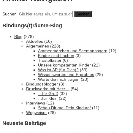
Suchen
Bindungs(t)räume-Blog
Blog
(278)
Aktuelles
(16)
Allgemeines
(228)
Ammenmärchen und Seemannsgarn
(12)
Kinder sind Lachen
(3)
Trostpflaster
(6)
Unsere kompetenten Kinder
(21)
Was ist AP (für Dich)?
(33)
Wissenswertes und Erprobtes
(29)
Worte die mich tragen
(23)
Bindungsblogger
(3)
Druckwerke mit Herz…
(54)
…für Groß
(32)
…für Klein
(22)
Interviews
(12)
Schau Dir mal Dein Kind an!
(11)
Wegweiser
(28)
Neueste Beiträge