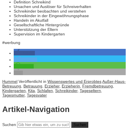
Definition Schreikind
Ursachen und Auslöser für Schreiverhalten
Schreikinder beobachten und verstehen
Schreikinder in der Eingewöhnungsphase
Handeln im Akutfall
Gesellschaftliche Hintergründe
Unterstützung der Eltern
Supervision im Kindergarten
#werbung
teilen
twittern
teilen
Hummel
Veröffentlicht in
Wissenswertes und Erprobtes
Außer-Haus-
Betreuung
,
Betrauung
,
Erzieher
,
Erzieherin
,
Fremdbetreuung
,
Kindergarten
,
Kita
,
Schlafen
,
Schreikinder
,
Tageseltern
,
Tagesmutter
,
Tagesvater
Artikel-Navigation
Suchen