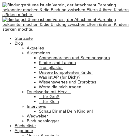
Startseite
Blog
Aktuelles
Allgemeines
Ammenmärchen und Seemannsgarn
Kinder sind Lachen
Trostpflaster
Unsere kompetenten Kinder
Was ist AP (für Dich)?
Wissenswertes und Erprobtes
Worte die mich tragen
Druckwerke mit Herz…
…für Groß
…für Klein
Interviews
Schau Dir mal Dein Kind an!
Wegweiser
Bindungsblogger
Bücherliste
Angebote
Online-Angebote