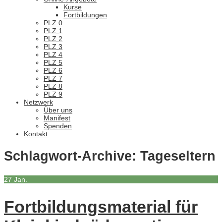
Kurse
Fortbildungen
PLZ 0
PLZ 1
PLZ 2
PLZ 3
PLZ 4
PLZ 5
PLZ 6
PLZ 7
PLZ 8
PLZ 9
Netzwerk
Über uns
Manifest
Spenden
Kontakt
Schlagwort-Archive:
Tageseltern
27
Jan.
Fortbildungsmaterial für