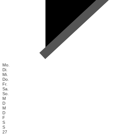
Mo.
Di.
Mi.
Do.
Fr.
Sa.
So.
M
D
M
D
F
S
S
27