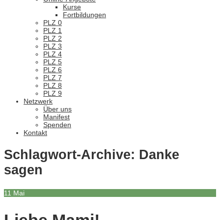
Kurse
Fortbildungen
PLZ 0
PLZ 1
PLZ 2
PLZ 3
PLZ 4
PLZ 5
PLZ 6
PLZ 7
PLZ 8
PLZ 9
Netzwerk
Über uns
Manifest
Spenden
Kontakt
Schlagwort-Archive:
Danke
sagen
11
Mai