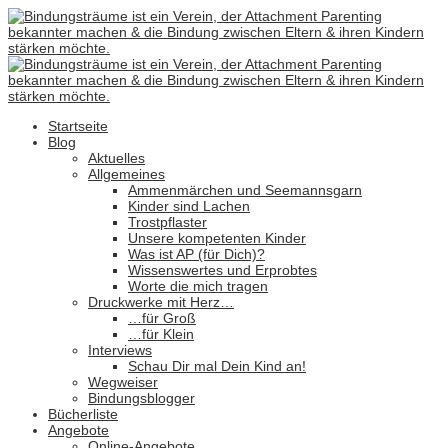
Startseite
Blog
Aktuelles
Allgemeines
Ammenmärchen und Seemannsgarn
Kinder sind Lachen
Trostpflaster
Unsere kompetenten Kinder
Was ist AP (für Dich)?
Wissenswertes und Erprobtes
Worte die mich tragen
Druckwerke mit Herz…
…für Groß
…für Klein
Interviews
Schau Dir mal Dein Kind an!
Wegweiser
Bindungsblogger
Bücherliste
Angebote
Online-Angebote