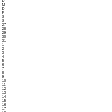
D
M
D
F
S
S
27
28
29
30
31
1
2
3
4
5
6
7
8
9
10
11
12
13
14
15
16
17