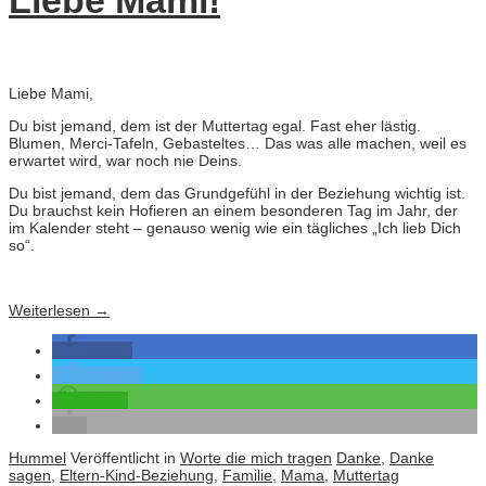
Liebe Mami!
Liebe Mami,
Du bist jemand, dem ist der Muttertag egal. Fast eher lästig.
Blumen, Merci-Tafeln, Gebasteltes… Das was alle machen, weil es
erwartet wird, war noch nie Deins.
Du bist jemand, dem das Grundgefühl in der Beziehung wichtig ist.
Du brauchst kein Hofieren an einem besonderen Tag im Jahr, der
im Kalender steht – genauso wenig wie ein tägliches „Ich lieb Dich
so“.
Weiterlesen
→
teilen
twittern
teilen
Hummel
Veröffentlicht in
Worte die mich tragen
Danke
,
Danke
sagen
,
Eltern-Kind-Beziehung
,
Familie
,
Mama
,
Muttertag