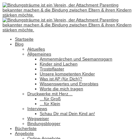
Startseite
Blog
Aktuelles
Allgemeines
Ammenmärchen und Seemannsgarn
Kinder sind Lachen
Trostpflaster
Unsere kompetenten Kinder
Was ist AP (für Dich)?
Wissenswertes und Erprobtes
Worte die mich tragen
Druckwerke mit Herz…
…für Groß
…für Klein
Interviews
Schau Dir mal Dein Kind an!
Wegweiser
Bindungsblogger
Bücherliste
Angebote
Online-Angebote