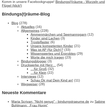
Komm in unsere Facebookgruppe!
Bindungs(t)räume - Wurzeln und
Flügel (klick!)
Bindungs(t)räume-Blog
Blog
(278)
Aktuelles
(16)
Allgemeines
(228)
Ammenmärchen und Seemannsgarn
(12)
Kinder sind Lachen
(3)
Trostpflaster
(6)
Unsere kompetenten Kinder
(21)
Was ist AP (für Dich)?
(33)
Wissenswertes und Erprobtes
(29)
Worte die mich tragen
(23)
Bindungsblogger
(3)
Druckwerke mit Herz…
(54)
…für Groß
(32)
…für Klein
(22)
Interviews
(12)
Schau Dir mal Dein Kind an!
(11)
Wegweiser
(28)
Neueste Kommentare
Maria Scrivan: "Nicht genug" - bindungstraeume.de
zu
Sabine
Bohlmann: „Frau Honig“