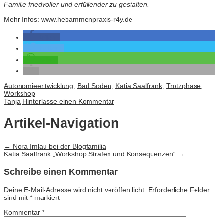
Familie friedvoller und erfüllender zu gestalten.
Mehr Infos:
www.hebammenpraxis-r4y.de
teilen
twittern
teilen
Autonomieentwicklung
,
Bad Soden
,
Katia Saalfrank
,
Trotzphase
,
Workshop
Tanja
Hinterlasse einen Kommentar
Artikel-Navigation
←
Nora Imlau bei der Blogfamilia
Katia Saalfrank „Workshop Strafen und Konsequenzen“
→
Schreibe einen Kommentar
Deine E-Mail-Adresse wird nicht veröffentlicht.
Erforderliche Felder
sind mit
*
markiert
Kommentar
*