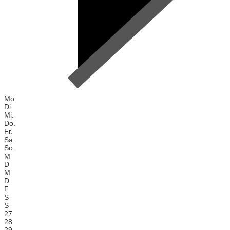
Mo.
Di.
Mi.
Do.
Fr.
Sa.
So.
M
D
M
D
F
S
S
27
28
29