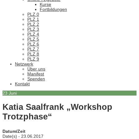
Kurse
Fortbildungen
PLZ 0
PLZ 1
PLZ 2
PLZ 3
PLZ 4
PLZ 5
PLZ 6
PLZ 7
PLZ 8
PLZ 9
Netzwerk
Über uns
Manifest
Spenden
Kontakt
23
Juni
Katia Saalfrank „Workshop
Trotzphase“
Datum/Zeit
Date(s) - 23.06.2017