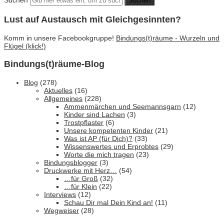
Lust auf Austausch mit Gleichgesinnten?
Komm in unsere Facebookgruppe!
Bindungs(t)räume - Wurzeln und
Flügel (klick!)
Bindungs(t)räume-Blog
Blog
(278)
Aktuelles
(16)
Allgemeines
(228)
Ammenmärchen und Seemannsgarn
(12)
Kinder sind Lachen
(3)
Trostpflaster
(6)
Unsere kompetenten Kinder
(21)
Was ist AP (für Dich)?
(33)
Wissenswertes und Erprobtes
(29)
Worte die mich tragen
(23)
Bindungsblogger
(3)
Druckwerke mit Herz…
(54)
…für Groß
(32)
…für Klein
(22)
Interviews
(12)
Schau Dir mal Dein Kind an!
(11)
Wegweiser
(28)