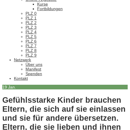
Kurse
Fortbildungen
PLZ 0
PLZ 1
PLZ 2
PLZ 3
PLZ 4
PLZ 5
PLZ 6
PLZ 7
PLZ 8
PLZ 9
Netzwerk
Über uns
Manifest
Spenden
Kontakt
19
Jan.
Gefühlsstarke Kinder brauchen
Eltern, die sich auf sie einlassen
und sie für andere übersetzen.
Eltern, die sie lieben und ihnen