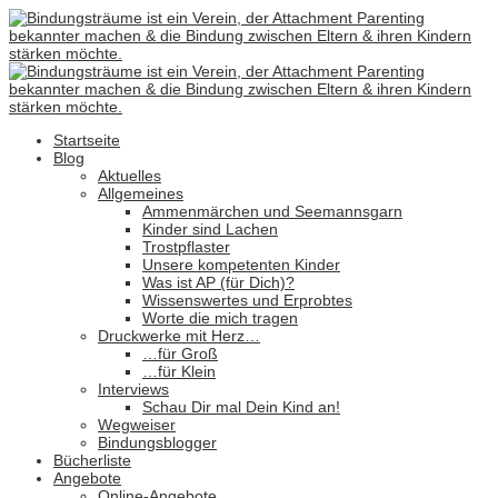
Startseite
Blog
Aktuelles
Allgemeines
Ammenmärchen und Seemannsgarn
Kinder sind Lachen
Trostpflaster
Unsere kompetenten Kinder
Was ist AP (für Dich)?
Wissenswertes und Erprobtes
Worte die mich tragen
Druckwerke mit Herz…
…für Groß
…für Klein
Interviews
Schau Dir mal Dein Kind an!
Wegweiser
Bindungsblogger
Bücherliste
Angebote
Online-Angebote