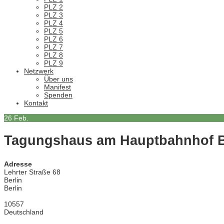
PLZ 2
PLZ 3
PLZ 4
PLZ 5
PLZ 6
PLZ 7
PLZ 8
PLZ 9
Netzwerk
Über uns
Manifest
Spenden
Kontakt
26
Feb.
Tagungshaus am Hauptbahnhof B
Adresse
Lehrter Straße 68
Berlin
Berlin
10557
Deutschland