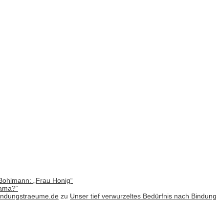
Bohlmann: „Frau Honig“
Mama?“
bindungstraeume.de
zu
Unser tief verwurzeltes Bedürfnis nach Bindung