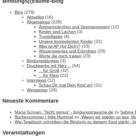
Bindungs(t)räume-Blog
Blog
(278)
Aktuelles
(16)
Allgemeines
(228)
Ammenmärchen und Seemannsgarn
(12)
Kinder sind Lachen
(3)
Trostpflaster
(6)
Unsere kompetenten Kinder
(21)
Was ist AP (für Dich)?
(33)
Wissenswertes und Erprobtes
(29)
Worte die mich tragen
(23)
Bindungsblogger
(3)
Druckwerke mit Herz…
(54)
…für Groß
(32)
…für Klein
(22)
Interviews
(12)
Schau Dir mal Dein Kind an!
(11)
Wegweiser
(28)
Neueste Kommentare
Maria Scrivan: "Nicht genug" - bindungstraeume.de
zu
Sabine 
Büchersommer | Inke Hummel
zu
„Waren wir wieder zu laut, 
Wie Tagebuch schreiben die Bindung zu deinem Kind stärkt - 
Veranstaltungen