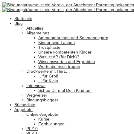
Startseite
Blog
Aktuelles
Allgemeines
Ammenmärchen und Seemannsgarn
Kinder sind Lachen
Trostpflaster
Unsere kompetenten Kinder
Was ist AP (für Dich)?
Wissenswertes und Erprobtes
Worte die mich tragen
Druckwerke mit Herz…
…für Groß
…für Klein
Interviews
Schau Dir mal Dein Kind an!
Wegweiser
Bindungsblogger
Bücherliste
Angebote
Online-Angebote
Kurse
Fortbildungen
PLZ 0
PLZ 1