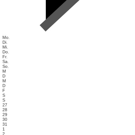
Mo.
Di.
Mi.
Do.
Fr.
Sa.
So.
M
D
M
D
F
S
S
27
28
29
30
31
1
2