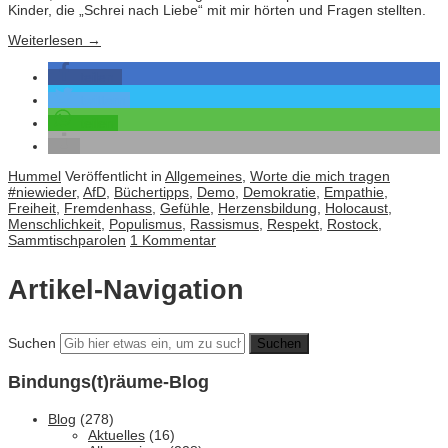
Kinder, die „Schrei nach Liebe“ mit mir hörten und Fragen stellten.
Weiterlesen
→
teilen
twittern
teilen
Hummel
Veröffentlicht in
Allgemeines
,
Worte die mich tragen
#niewieder
,
AfD
,
Büchertipps
,
Demo
,
Demokratie
,
Empathie
,
Freiheit
,
Fremdenhass
,
Gefühle
,
Herzensbildung
,
Holocaust
,
Menschlichkeit
,
Populismus
,
Rassismus
,
Respekt
,
Rostock
,
Sammtischparolen
1 Kommentar
Artikel-Navigation
Suchen
Bindungs(t)räume-Blog
Blog
(278)
Aktuelles
(16)