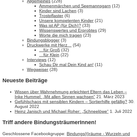
Allgemeines
(228)
Ammenmärchen und Seemannsgarn
(12)
Kinder sind Lachen
(3)
Trostpflaster
(6)
Unsere kompetenten Kinder
(21)
Was ist AP (für Dich)?
(33)
Wissenswertes und Erprobtes
(29)
Worte die mich tragen
(23)
Bindungsblogger
(3)
Druckwerke mit Herz…
(54)
…für Groß
(32)
…für Klein
(22)
Interviews
(12)
Schau Dir mal Dein Kind an!
(11)
Wegweiser
(28)
Neueste Beiträge
Wissen über Wahrnehmung erleichtert Eltern das Leben –
Inke Hummel: „Mit allen Sinnen wachsen“
21. März 2023
Gefühlschaos mit sensiblen Kindern – Sortierhilfe gefällig?
30.
August 2022
Heinz Janisch und Michael Roher: „Schneelöwe“
1. Juli 2022
Triff andere BindungsträumerInnen!
Geschlossene Facebookgruppe:
Bindungs(t)räume - Wurzeln und