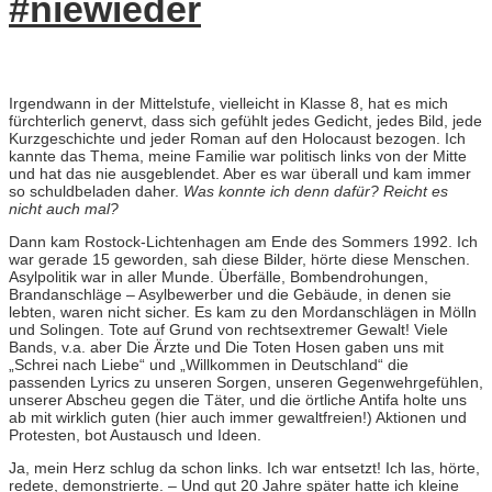
#niewieder
Irgendwann in der Mittelstufe, vielleicht in Klasse 8, hat es mich
fürchterlich genervt, dass sich gefühlt jedes Gedicht, jedes Bild, jede
Kurzgeschichte und jeder Roman auf den Holocaust bezogen. Ich
kannte das Thema, meine Familie war politisch links von der Mitte
und hat das nie ausgeblendet. Aber es war überall und kam immer
so schuldbeladen daher.
Was konnte ich denn dafür? Reicht es
nicht auch mal?
Dann kam Rostock-Lichtenhagen am Ende des Sommers 1992. Ich
war gerade 15 geworden, sah diese Bilder, hörte diese Menschen.
Asylpolitik war in aller Munde. Überfälle, Bombendrohungen,
Brandanschläge – Asylbewerber und die Gebäude, in denen sie
lebten, waren nicht sicher. Es kam zu den Mordanschlägen in Mölln
und Solingen. Tote auf Grund von rechtsextremer Gewalt! Viele
Bands, v.a. aber Die Ärzte und Die Toten Hosen gaben uns mit
„Schrei nach Liebe“ und „Willkommen in Deutschland“ die
passenden Lyrics zu unseren Sorgen, unseren Gegenwehrgefühlen,
unserer Abscheu gegen die Täter, und die örtliche Antifa holte uns
ab mit wirklich guten (hier auch immer gewaltfreien!) Aktionen und
Protesten, bot Austausch und Ideen.
Ja, mein Herz schlug da schon links. Ich war entsetzt! Ich las, hörte,
redete, demonstrierte. – Und gut 20 Jahre später hatte ich kleine