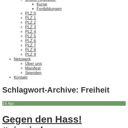
Kurse
Fortbildungen
PLZ 0
PLZ 1
PLZ 2
PLZ 3
PLZ 4
PLZ 5
PLZ 6
PLZ 7
PLZ 8
PLZ 9
Netzwerk
Über uns
Manifest
Spenden
Kontakt
Schlagwort-Archive:
Freiheit
15
Apr.
Gegen den Hass!