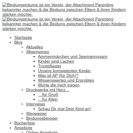
Startseite
Blog
Aktuelles
Allgemeines
Ammenmärchen und Seemannsgarn
Kinder sind Lachen
Trostpflaster
Unsere kompetenten Kinder
Was ist AP (für Dich)?
Wissenswertes und Erprobtes
Worte die mich tragen
Druckwerke mit Herz…
…für Groß
…für Klein
Interviews
Schau Dir mal Dein Kind an!
Wegweiser
Bindungsblogger
Bücherliste
Angebote
Online-Angebote