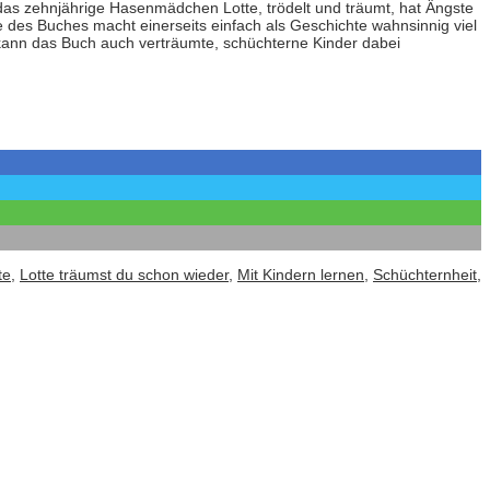
das zehnjährige Hasenmädchen Lotte, trödelt und träumt, hat Ängste
re des Buches macht einerseits einfach als Geschichte wahnsinnig viel
s kann das Buch auch verträumte, schüchterne Kinder dabei
te
,
Lotte träumst du schon wieder
,
Mit Kindern lernen
,
Schüchternheit
,