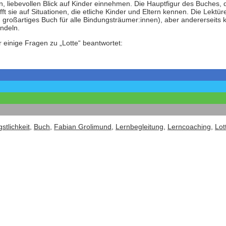
, liebevollen Blick auf Kinder einnehmen. Die Hauptfigur des Buches, 
ft sie auf Situationen, die etliche Kinder und Eltern kennen. Die Lektü
ein großartiges Buch für alle Bindungsträumer:innen), aber andererseit
ndeln.
 einige Fragen zu „Lotte“ beantwortet:
stlichkeit
,
Buch
,
Fabian Grolimund
,
Lernbegleitung
,
Lerncoaching
,
Lot