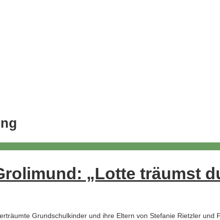
ung
 Grolimund: „Lotte träumst 
 verträumte Grundschulkinder und ihre Eltern von Stefanie Rietzler un