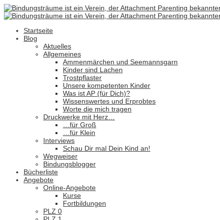
Startseite
Blog
Aktuelles
Allgemeines
Ammenmärchen und Seemannsgarn
Kinder sind Lachen
Trostpflaster
Unsere kompetenten Kinder
Was ist AP (für Dich)?
Wissenswertes und Erprobtes
Worte die mich tragen
Druckwerke mit Herz…
…für Groß
…für Klein
Interviews
Schau Dir mal Dein Kind an!
Wegweiser
Bindungsblogger
Bücherliste
Angebote
Online-Angebote
Kurse
Fortbildungen
PLZ 0
PLZ 1