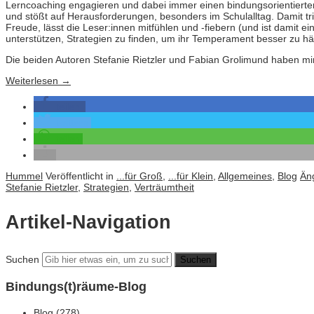
Lerncoaching engagieren und dabei immer einen bindungsorientierten
und stößt auf Herausforderungen, besonders im Schulalltag. Damit trif
Freude, lässt die Leser:innen mitfühlen und -fiebern (und ist damit 
unterstützen, Strategien zu finden, um ihr Temperament besser zu hä
Die beiden Autoren Stefanie Rietzler und Fabian Grolimund haben mir
Weiterlesen
→
teilen
twittern
teilen
Hummel
Veröffentlicht in
...für Groß
,
...für Klein
,
Allgemeines
,
Blog
Äng
Stefanie Rietzler
,
Strategien
,
Verträumtheit
Artikel-Navigation
Suchen
Bindungs(t)räume-Blog
Blog
(278)