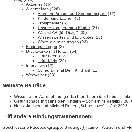
Aktuelles
(16)
Allgemeines
(228)
Ammenmärchen und Seemannsgarn
(12)
Kinder sind Lachen
(3)
Trostpflaster
(6)
Unsere kompetenten Kinder
(21)
Was ist AP (für Dich)?
(33)
Wissenswertes und Erprobtes
(29)
Worte die mich tragen
(23)
Bindungsblogger
(3)
Druckwerke mit Herz…
(54)
…für Groß
(32)
…für Klein
(22)
Interviews
(12)
Schau Dir mal Dein Kind an!
(11)
Wegweiser
(28)
Neueste Beiträge
Wissen über Wahrnehmung erleichtert Eltern das Leben – Inke
Gefühlschaos mit sensiblen Kindern – Sortierhilfe gefällig?
30. 
Heinz Janisch und Michael Roher: „Schneelöwe“
1. Juli 2022
Triff andere BindungsträumerInnen!
Geschlossene Facebookgruppe:
Bindungs(t)räume - Wurzeln und Flüg