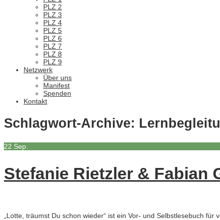
PLZ 2
PLZ 3
PLZ 4
PLZ 5
PLZ 6
PLZ 7
PLZ 8
PLZ 9
Netzwerk
Über uns
Manifest
Spenden
Kontakt
Schlagwort-Archive:
Lernbegleit
22
Sep.
Stefanie Rietzler & Fabian
„Lotte, träumst Du schon wieder“ ist ein Vor- und Selbstlesebuch für