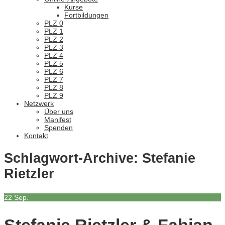
Kurse
Fortbildungen
PLZ 0
PLZ 1
PLZ 2
PLZ 3
PLZ 4
PLZ 5
PLZ 6
PLZ 7
PLZ 8
PLZ 9
Netzwerk
Über uns
Manifest
Spenden
Kontakt
Schlagwort-Archive:
Stefanie
Rietzler
22
Sep.