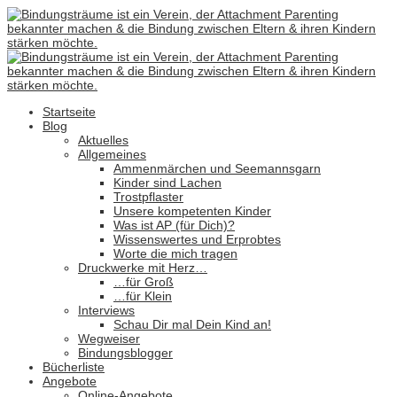
Startseite
Blog
Aktuelles
Allgemeines
Ammenmärchen und Seemannsgarn
Kinder sind Lachen
Trostpflaster
Unsere kompetenten Kinder
Was ist AP (für Dich)?
Wissenswertes und Erprobtes
Worte die mich tragen
Druckwerke mit Herz…
…für Groß
…für Klein
Interviews
Schau Dir mal Dein Kind an!
Wegweiser
Bindungsblogger
Bücherliste
Angebote
Online-Angebote