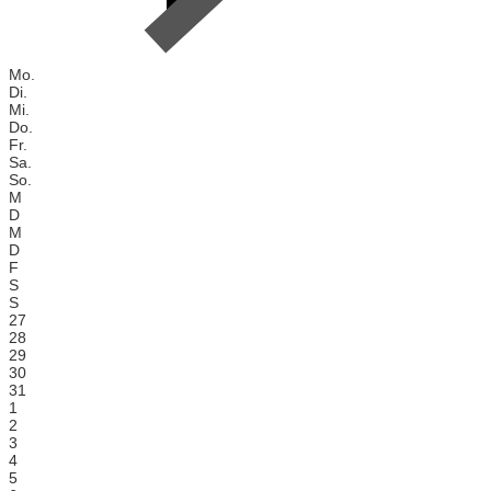
Mo.
Di.
Mi.
Do.
Fr.
Sa.
So.
M
D
M
D
F
S
S
27
28
29
30
31
1
2
3
4
5