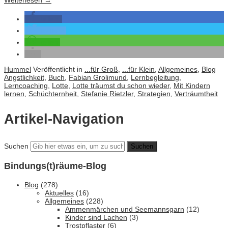
Weiterlesen
→
teilen
twittern
teilen
Hummel
Veröffentlicht in
...für Groß
,
...für Klein
,
Allgemeines
,
Blog
Ängstlichkeit
,
Buch
,
Fabian Grolimund
,
Lernbegleitung
,
Lerncoaching
,
Lotte
,
Lotte träumst du schon wieder
,
Mit Kindern
lernen
,
Schüchternheit
,
Stefanie Rietzler
,
Strategien
,
Verträumtheit
Artikel-Navigation
Suchen
Bindungs(t)räume-Blog
Blog
(278)
Aktuelles
(16)
Allgemeines
(228)
Ammenmärchen und Seemannsgarn
(12)
Kinder sind Lachen
(3)
Trostpflaster
(6)