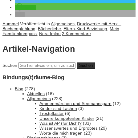
twittern
teilen
Hummel
Veröffentlicht in
Allgemeines
,
Druckwerke mit Herz...
Buchempfehlung
,
Bücherliebe
,
Eltern-Kind-Beziehung
,
Mein
Familienkompass
,
Nora Imlau
2 Kommentare
Artikel-Navigation
Suchen
Bindungs(t)räume-Blog
Blog
(278)
Aktuelles
(16)
Allgemeines
(228)
Ammenmärchen und Seemannsgarn
(12)
Kinder sind Lachen
(3)
Trostpflaster
(6)
Unsere kompetenten Kinder
(21)
Was ist AP (für Dich)?
(33)
Wissenswertes und Erprobtes
(29)
Worte die mich tragen
(23)