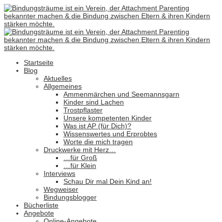
Startseite
Blog
Aktuelles
Allgemeines
Ammenmärchen und Seemannsgarn
Kinder sind Lachen
Trostpflaster
Unsere kompetenten Kinder
Was ist AP (für Dich)?
Wissenswertes und Erprobtes
Worte die mich tragen
Druckwerke mit Herz…
…für Groß
…für Klein
Interviews
Schau Dir mal Dein Kind an!
Wegweiser
Bindungsblogger
Bücherliste
Angebote
Online-Angebote