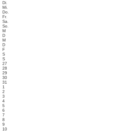
Di.
Mi.
Do.
Fr.
Sa.
So.
M
D
M
D
F
S
S
27
28
29
30
31
1
2
3
4
5
6
7
8
9
10