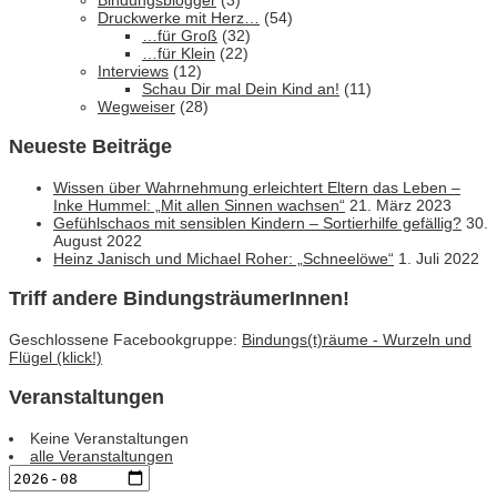
Bindungsblogger
(3)
Druckwerke mit Herz…
(54)
…für Groß
(32)
…für Klein
(22)
Interviews
(12)
Schau Dir mal Dein Kind an!
(11)
Wegweiser
(28)
Neueste Beiträge
Wissen über Wahrnehmung erleichtert Eltern das Leben –
Inke Hummel: „Mit allen Sinnen wachsen“
21. März 2023
Gefühlschaos mit sensiblen Kindern – Sortierhilfe gefällig?
30.
August 2022
Heinz Janisch und Michael Roher: „Schneelöwe“
1. Juli 2022
Triff andere BindungsträumerInnen!
Geschlossene Facebookgruppe:
Bindungs(t)räume - Wurzeln und
Flügel (klick!)
Veranstaltungen
Keine Veranstaltungen
alle Veranstaltungen