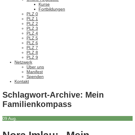
Kurse
Fortbildungen
PLZ 0
PLZ 1
PLZ 2
PLZ 3
PLZ 4
PLZ 5
PLZ 6
PLZ 7
PLZ 8
PLZ 9
Netzwerk
Über uns
Manifest
Spenden
Kontakt
Schlagwort-Archive:
Mein
Familienkompass
09
Aug.