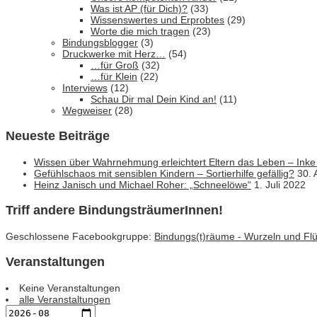
Was ist AP (für Dich)?
(33)
Wissenswertes und Erprobtes
(29)
Worte die mich tragen
(23)
Bindungsblogger
(3)
Druckwerke mit Herz…
(54)
…für Groß
(32)
…für Klein
(22)
Interviews
(12)
Schau Dir mal Dein Kind an!
(11)
Wegweiser
(28)
Neueste Beiträge
Wissen über Wahrnehmung erleichtert Eltern das Leben – Inke
Gefühlschaos mit sensiblen Kindern – Sortierhilfe gefällig?
30. 
Heinz Janisch und Michael Roher: „Schneelöwe“
1. Juli 2022
Triff andere BindungsträumerInnen!
Geschlossene Facebookgruppe:
Bindungs(t)räume - Wurzeln und Flüg
Veranstaltungen
Keine Veranstaltungen
alle Veranstaltungen