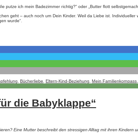
ie putze ich mein Badezimmer richtig?“ oder „Butter flott selbstgemach
en geht – auch noch um Dein Kinder. Weil da Liebe ist. Individueller 
ngen wurde“.
pfehlung
,
Bücherliebe
,
Eltern-Kind-Beziehung
,
Mein Familienkompass
für die Babyklappe“
ieren? Eine Mutter beschreibt den stressigen Alltag mit ihren Kindern 