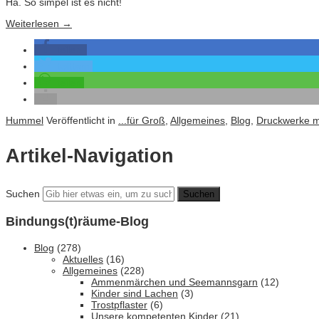
Ha. So simpel ist es nicht!
Weiterlesen
→
teilen
twittern
teilen
Hummel
Veröffentlicht in
...für Groß
,
Allgemeines
,
Blog
,
Druckwerke mi
Artikel-Navigation
Suchen
Bindungs(t)räume-Blog
Blog
(278)
Aktuelles
(16)
Allgemeines
(228)
Ammenmärchen und Seemannsgarn
(12)
Kinder sind Lachen
(3)
Trostpflaster
(6)
Unsere kompetenten Kinder
(21)