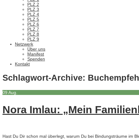
PLZ 2
PLZ 3
PLZ 4
PLZ 5
PLZ 6
PLZ 7
PLZ 8
PLZ 9
Netzwerk
Über uns
Manifest
Spenden
Kontakt
Schlagwort-Archive:
Buchempfeh
09
Aug.
Nora Imlau: „Mein Famili
Hast Du Dir schon mal überlegt, warum Du bei Bindungsträume im Blog