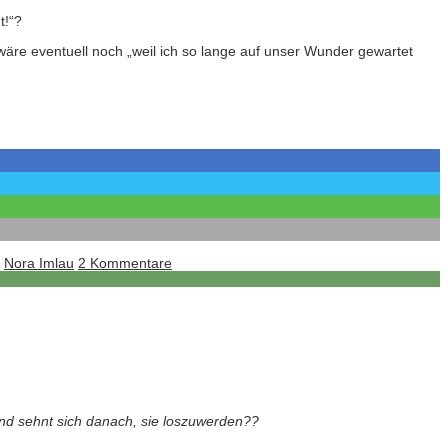
t!“?
wäre eventuell noch „weil ich so lange auf unser Wunder gewartet
,
Nora Imlau
2 Kommentare
und sehnt sich danach, sie loszuwerden??