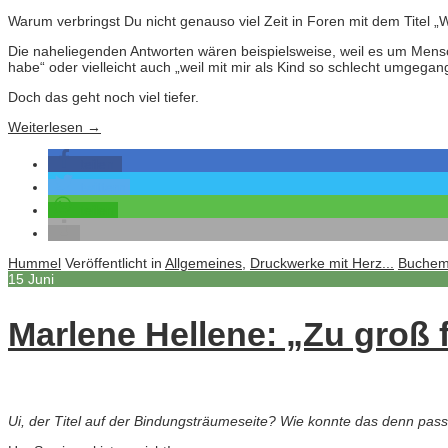
Warum verbringst Du nicht genauso viel Zeit in Foren mit dem Titel „W
Die naheliegenden Antworten wären beispielsweise, weil es um Mensch
habe“ oder vielleicht auch „weil mit mir als Kind so schlecht umgega
Doch das geht noch viel tiefer.
Weiterlesen
→
teilen
twittern
teilen
Hummel
Veröffentlicht in
Allgemeines
,
Druckwerke mit Herz...
Buchem
15
Juni
Marlene Hellene: „Zu groß 
Ui, der Titel auf der Bindungsträumeseite? Wie konnte das denn pass