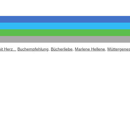
t Herz...
Buchempfehlung
,
Bücherliebe
,
Marlene Hellene
,
Müttergene