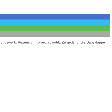
sungswerk
,
Rezension
,
rororo
,
rowohlt
,
Zu groß für die Babyklappe