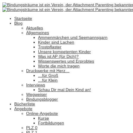
Startseite
Blog
Aktuelles
Allgemeines
Ammenmärchen und Seemannsgarn
Kinder sind Lachen
Trostpflaster
Unsere kompetenten Kinder
Was ist AP (für Dich)?
Wissenswertes und Erprobtes
Worte die mich tragen
Druckwerke mit Herz…
…für Groß
…für Klein
Interviews
Schau Dir mal Dein Kind an!
Wegweiser
Bindungsblogger
Bücherliste
Angebote
Online-Angebote
Kurse
Fortbildungen
PLZ 0
PLZ 1