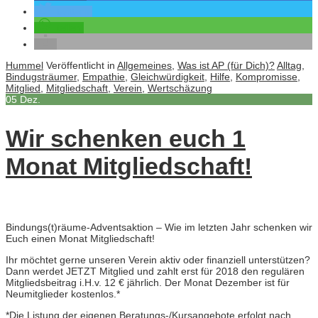
twittern
teilen
Hummel
Veröffentlicht in
Allgemeines
,
Was ist AP (für Dich)?
Alltag
,
Bindugsträumer
,
Empathie
,
Gleichwürdigkeit
,
Hilfe
,
Kompromisse
,
Mitglied
,
Mitgliedschaft
,
Verein
,
Wertschäzung
05
Dez.
Wir schenken euch 1
Monat Mitgliedschaft!
Bindungs(t)räume-Adventsaktion – Wie im letzten Jahr schenken wir
Euch einen Monat Mitgliedschaft!
Ihr möchtet gerne unseren Verein aktiv oder finanziell unterstützen?
Dann werdet JETZT Mitglied und zahlt erst für 2018 den regulären
Mitgliedsbeitrag i.H.v. 12 € jährlich. Der Monat Dezember ist für
Neumitglieder kostenlos.*
*Die Listung der eigenen Beratungs-/Kursangebote erfolgt nach