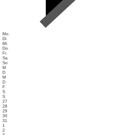
Mo.
Di.
Mi.
Do.
Fr.
Sa.
So.
M
D
M
D
F
S
S
27
28
29
30
31
1
2
3