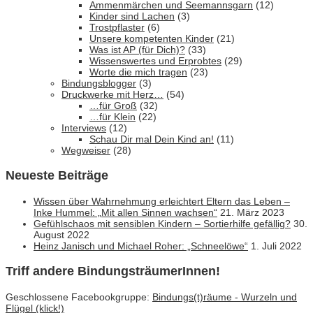
Ammenmärchen und Seemannsgarn
(12)
Kinder sind Lachen
(3)
Trostpflaster
(6)
Unsere kompetenten Kinder
(21)
Was ist AP (für Dich)?
(33)
Wissenswertes und Erprobtes
(29)
Worte die mich tragen
(23)
Bindungsblogger
(3)
Druckwerke mit Herz…
(54)
…für Groß
(32)
…für Klein
(22)
Interviews
(12)
Schau Dir mal Dein Kind an!
(11)
Wegweiser
(28)
Neueste Beiträge
Wissen über Wahrnehmung erleichtert Eltern das Leben –
Inke Hummel: „Mit allen Sinnen wachsen“
21. März 2023
Gefühlschaos mit sensiblen Kindern – Sortierhilfe gefällig?
30.
August 2022
Heinz Janisch und Michael Roher: „Schneelöwe“
1. Juli 2022
Triff andere BindungsträumerInnen!
Geschlossene Facebookgruppe:
Bindungs(t)räume - Wurzeln und
Flügel (klick!)