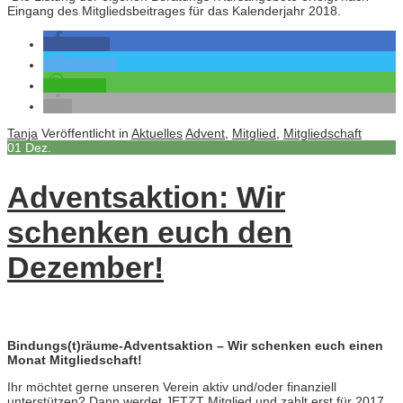
Eingang des Mitgliedsbeitrages für das Kalenderjahr 2018.
teilen
twittern
teilen
Tanja
Veröffentlicht in
Aktuelles
Advent
,
Mitglied
,
Mitgliedschaft
01
Dez.
Adventsaktion: Wir
schenken euch den
Dezember!
Bindungs(t)räume-Adventsaktion – Wir schenken euch einen
Monat Mitgliedschaft!
Ihr möchtet gerne unseren Verein aktiv und/oder finanziell
unterstützen? Dann werdet JETZT Mitglied und zahlt erst für 2017