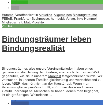
teilen
Hummel
Veröffentlicht in
Aktuelles
,
Allgemeines
Bindungsträume
,
FEBuB
,
Frankfurter Buchmesse
,
humboldt Verlag
,
Inke Hummel
,
Mitgliedschaft
,
Mut
,
Projekte
26
Dez.
Bindungsträumer leben
Bindungsrealität
Bindungsträumer, also unsere Vereinsmitglieder, haben eines
gemeinsam: die Haltung den Kindern, aber auch der ganzen Welt
gegenüber, wie sie in unserem
Manifest
festgeschrieben wurde. Wir
versuchen, in unseren Familien gleichwürdig und wertschätzend zu
leben. ABER: das hört nicht an der Haustür auf. Wenn man
Vereinsmitglieder persönlich trifft, spürt man das – und dieses
Gefühl überhaupt bei Menschen zu haben, denen man begegnet,
ist ein großartiges.
Weiterlesen
→
teilen