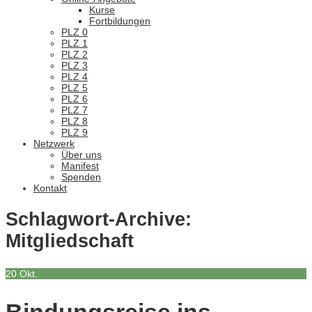
Kurse
Fortbildungen
PLZ 0
PLZ 1
PLZ 2
PLZ 3
PLZ 4
PLZ 5
PLZ 6
PLZ 7
PLZ 8
PLZ 9
Netzwerk
Über uns
Manifest
Spenden
Kontakt
Schlagwort-Archive:
Mitgliedschaft
20
Okt.