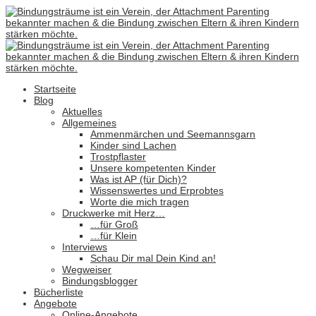
Startseite
Blog
Aktuelles
Allgemeines
Ammenmärchen und Seemannsgarn
Kinder sind Lachen
Trostpflaster
Unsere kompetenten Kinder
Was ist AP (für Dich)?
Wissenswertes und Erprobtes
Worte die mich tragen
Druckwerke mit Herz…
…für Groß
…für Klein
Interviews
Schau Dir mal Dein Kind an!
Wegweiser
Bindungsblogger
Bücherliste
Angebote
Online-Angebote