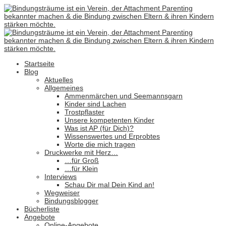
Startseite
Blog
Aktuelles
Allgemeines
Ammenmärchen und Seemannsgarn
Kinder sind Lachen
Trostpflaster
Unsere kompetenten Kinder
Was ist AP (für Dich)?
Wissenswertes und Erprobtes
Worte die mich tragen
Druckwerke mit Herz…
…für Groß
…für Klein
Interviews
Schau Dir mal Dein Kind an!
Wegweiser
Bindungsblogger
Bücherliste
Angebote
Online-Angebote