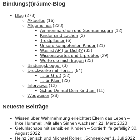
Bindungs(t)räume-Blog
Blog
(278)
Aktuelles
(16)
Allgemeines
(228)
Ammenmärchen und Seemannsgarn
(12)
Kinder sind Lachen
(3)
Trostpflaster
(6)
Unsere kompetenten Kinder
(21)
Was ist AP (für Dich)?
(33)
Wissenswertes und Erprobtes
(29)
Worte die mich tragen
(23)
Bindungsblogger
(3)
Druckwerke mit Herz…
(54)
…für Groß
(32)
…für Klein
(22)
Interviews
(12)
Schau Dir mal Dein Kind an!
(11)
Wegweiser
(28)
Neueste Beiträge
Wissen über Wahrnehmung erleichtert Eltern das Leben –
Inke Hummel: „Mit allen Sinnen wachsen“
21. März 2023
Gefühlschaos mit sensiblen Kindern – Sortierhilfe gefällig?
30.
August 2022
Heinz Janisch und Michael Roher: „Schneelöwe“
1. Juli 2022