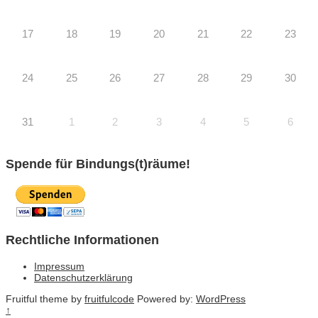
17
18
19
20
21
22
23
24
25
26
27
28
29
30
31
1
2
3
4
5
6
Spende für Bindungs(t)räume!
Rechtliche Informationen
Impressum
Datenschutzerklärung
Fruitful theme by
fruitfulcode
Powered by:
WordPress
↑