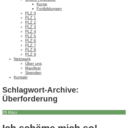
Kurse
Fortbildungen
PLZ 0
PLZ 1
PLZ 2
PLZ 3
PLZ 4
PLZ 5
PLZ 6
PLZ 7
PLZ 8
PLZ 9
Netzwerk
Über uns
Manifest
Spenden
Kontakt
Schlagwort-Archive:
Überforderung
09
März