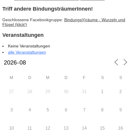
Triff andere BindungsträumerInnen!
Geschlossene Facebookgruppe:
Bindungs(t)räume - Wurzeln und
Flügel (klick!)
Veranstaltungen
Keine Veranstaltungen
alle Veranstaltungen
M
D
M
D
F
S
S
27
28
29
30
31
1
2
3
4
5
6
7
8
9
10
11
12
13
14
15
16