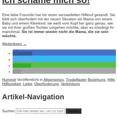
Ich schäme mich so!
Eine liebe Freundin hat mir einen verzweifelten Hilferuf gesandt. Sie
fühlt sich überfordert mit der neuen Situation als Mama von einem
Baby und einem Kleinkind; sie weiß vom Kopf her ganz genau, wie
sie mit ihrer großen Tochter umgehen möchte, aber es misslingt ihr
manchmal.
Sie ist immer wieder nicht die Mama, die sie sein
möchte.
Weiterlesen
→
teilen
twittern
teilen
Hummel
Veröffentlicht in
Allgemeines
,
Trostpflaster
Beziehung
,
Hilfe
,
Hilflosigkeit
,
Liebe
,
Überforderung
,
Verbindung
Artikel-Navigation
Suchen