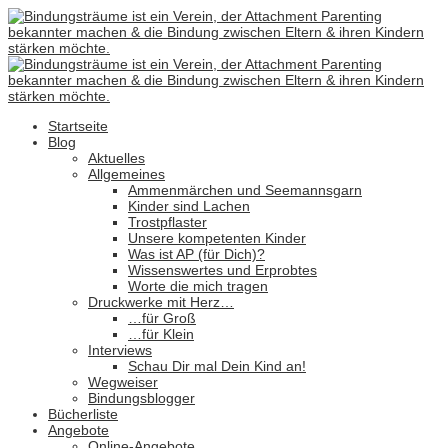
Startseite
Blog
Aktuelles
Allgemeines
Ammenmärchen und Seemannsgarn
Kinder sind Lachen
Trostpflaster
Unsere kompetenten Kinder
Was ist AP (für Dich)?
Wissenswertes und Erprobtes
Worte die mich tragen
Druckwerke mit Herz…
…für Groß
…für Klein
Interviews
Schau Dir mal Dein Kind an!
Wegweiser
Bindungsblogger
Bücherliste
Angebote
Online-Angebote