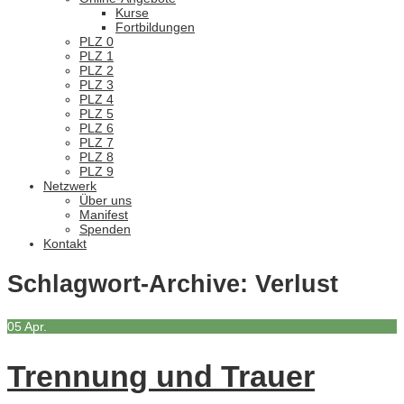
Kurse
Fortbildungen
PLZ 0
PLZ 1
PLZ 2
PLZ 3
PLZ 4
PLZ 5
PLZ 6
PLZ 7
PLZ 8
PLZ 9
Netzwerk
Über uns
Manifest
Spenden
Kontakt
Schlagwort-Archive:
Verlust
05
Apr.
Trennung und Trauer