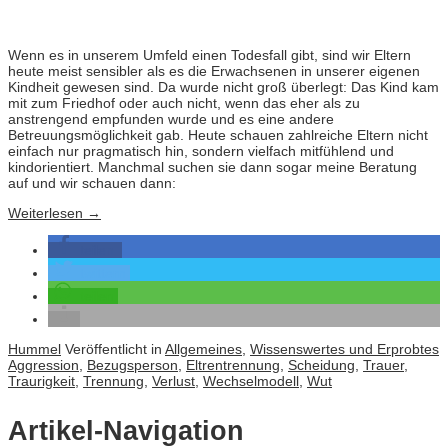
Wenn es in unserem Umfeld einen Todesfall gibt, sind wir Eltern
heute meist sensibler als es die Erwachsenen in unserer eigenen
Kindheit gewesen sind. Da wurde nicht groß überlegt: Das Kind kam
mit zum Friedhof oder auch nicht, wenn das eher als zu
anstrengend empfunden wurde und es eine andere
Betreuungsmöglichkeit gab. Heute schauen zahlreiche Eltern nicht
einfach nur pragmatisch hin, sondern vielfach mitfühlend und
kindorientiert. Manchmal suchen sie dann sogar meine Beratung
auf und wir schauen dann:
Weiterlesen
→
teilen
twittern
teilen
Hummel
Veröffentlicht in
Allgemeines
,
Wissenswertes und Erprobtes
Aggression
,
Bezugsperson
,
Eltrentrennung
,
Scheidung
,
Trauer
,
Traurigkeit
,
Trennung
,
Verlust
,
Wechselmodell
,
Wut
Artikel-Navigation