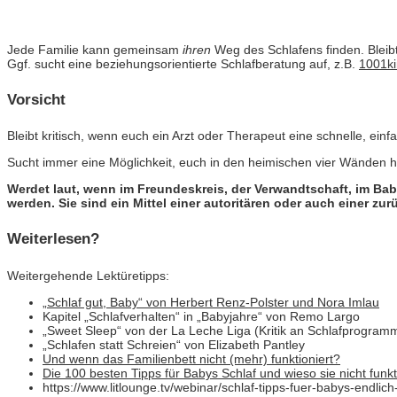
Jede Familie kann gemeinsam
ihren
Weg des Schlafens finden. Bleibt
Ggf. sucht eine beziehungsorientierte Schlafberatung auf, z.B.
1001ki
Vorsicht
Bleibt kritisch, wenn euch ein Arzt oder Therapeut eine schnelle, ein
Sucht immer eine Möglichkeit, euch in den heimischen vier Wänden he
Werdet laut, wenn im Freundeskreis, der Verwandtschaft, im Ba
werden. Sie sind ein Mittel einer autoritären oder auch einer z
Weiterlesen?
Weitergehende Lektüretipps:
„Schlaf gut, Baby“ von Herbert Renz-Polster und Nora Imlau
Kapitel „Schlafverhalten“ in „Babyjahre“ von Remo Largo
„Sweet Sleep“ von der La Leche Liga (Kritik an Schlafprogramm
„Schlafen statt Schreien“ von Elizabeth Pantley
Und wenn das Familienbett nicht (mehr) funktioniert?
Die 100 besten Tipps für Babys Schlaf und wieso sie nicht funk
https://www.litlounge.tv/webinar/schlaf-tipps-fuer-babys-endlic