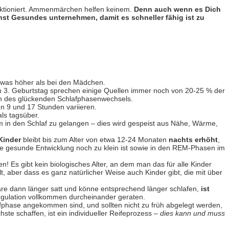
funktioniert. Ammenmärchen helfen keinem.
Denn auch wenn es Dich
chst Gesundes unternehmen, damit es schneller fähig ist zu
etwas höher als bei den Mädchen.
dem 3. Geburtstag sprechen einige Quellen immer noch von 20-25 % der
ich des glückenden Schlafphasenwechsels.
n 9 und 17 Stunden variieren.
ls tagsüber.
m in den Schlaf zu gelangen – dies wird gespeist aus Nähe, Wärme,
 Kinder
bleibt bis zum Alter von etwa 12-24 Monaten
nachts erhöht
,
ne gesunde Entwicklung noch zu klein ist sowie in den REM-Phasen im
 Es gibt kein biologisches Alter, an dem man das für alle Kinder
aber dass es ganz natürlicher Weise auch Kinder gibt, die mit über
e dann länger satt und könne entsprechend länger schlafen,
ist
egulation vollkommen durcheinander geraten.
afphase angekommen sind, und sollten nicht zu früh abgelegt werden,
te schaffen, ist ein individueller Reifeprozess –
dies kann und muss