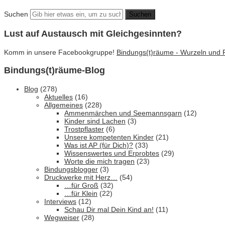
Suchen
Lust auf Austausch mit Gleichgesinnten?
Komm in unsere Facebookgruppe!
Bindungs(t)räume - Wurzeln und Fl
Bindungs(t)räume-Blog
Blog
(278)
Aktuelles
(16)
Allgemeines
(228)
Ammenmärchen und Seemannsgarn
(12)
Kinder sind Lachen
(3)
Trostpflaster
(6)
Unsere kompetenten Kinder
(21)
Was ist AP (für Dich)?
(33)
Wissenswertes und Erprobtes
(29)
Worte die mich tragen
(23)
Bindungsblogger
(3)
Druckwerke mit Herz…
(54)
…für Groß
(32)
…für Klein
(22)
Interviews
(12)
Schau Dir mal Dein Kind an!
(11)
Wegweiser
(28)