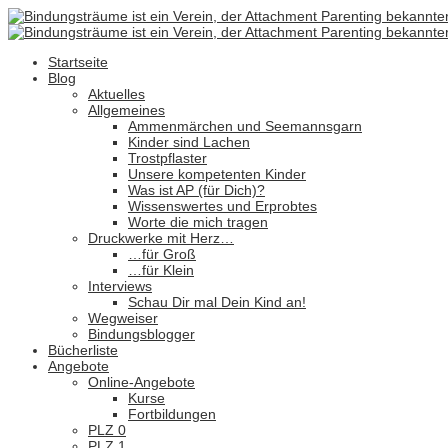
Startseite
Blog
Aktuelles
Allgemeines
Ammenmärchen und Seemannsgarn
Kinder sind Lachen
Trostpflaster
Unsere kompetenten Kinder
Was ist AP (für Dich)?
Wissenswertes und Erprobtes
Worte die mich tragen
Druckwerke mit Herz…
…für Groß
…für Klein
Interviews
Schau Dir mal Dein Kind an!
Wegweiser
Bindungsblogger
Bücherliste
Angebote
Online-Angebote
Kurse
Fortbildungen
PLZ 0
PLZ 1