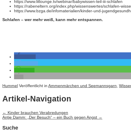
https://www.litlounge.tv/webinar/babywissen-teil-iii-schlafen
https://rabeneltern.org/index.php/wissenswertes/schlafen-wis
https://www.bzga.de/infomaterialien/kinder-und-jugendgesundh
Schlafen – wer mehr weiß, kann mehr entspannen.
teilen
twittern
teilen
Hummel
Veröffentlicht in
Ammenmärchen und Seemannsgarn
,
Wisse
Artikel-Navigation
←
Kinder brauchen Verabredungen
Antje Damm: „Der Besuch“ – ein Buch gegen Angst
→
Suche