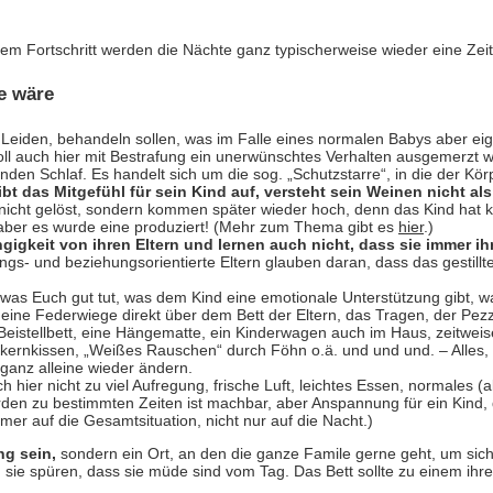
em Fortschritt werden die Nächte ganz typischerweise wieder eine Zeit
e wäre
in Leiden, behandeln sollen, was im Falle eines normalen Babys aber eige
soll auch hier mit Bestrafung ein unerwünschtes Verhalten ausgemerzt
den Schlaf. Es handelt sich um die sog. „Schutzstarre“, in die der Körp
gibt das Mitgefühl für sein Kind auf, versteht sein Weinen nicht
nicht gelöst, sondern kommen später wieder hoch, denn das Kind hat k
, aber es wurde eine produziert! (Mehr zum Thema gibt es
hier
.)
ngigkeit von ihren Eltern und lernen auch nicht, dass sie immer
gs- und beziehungsorientierte Eltern glauben daran, dass das gestillt
 was Euch gut tut, was dem Kind eine emotionale Unterstützung gibt, wa
eine Federwiege direkt über dem Bett der Eltern, das Tragen, der Pezzib
ein Beistellbett, eine Hängematte, ein Kinderwagen auch im Haus, zeitw
schkernkissen, „Weißes Rauschen“ durch Föhn o.ä. und und und. – Alles,
ganz alleine wieder ändern.
h hier nicht zu viel Aufregung, frische Luft, leichtes Essen, normales
 zu bestimmten Zeiten ist machbar, aber Anspannung für ein Kind, d.h
 auf die Gesamtsituation, nicht nur auf die Nacht.)
ng sein,
sondern ein Ort, an den die ganze Famile gerne geht, um sic
sie spüren, dass sie müde sind vom Tag. Das Bett sollte zu einem ihre