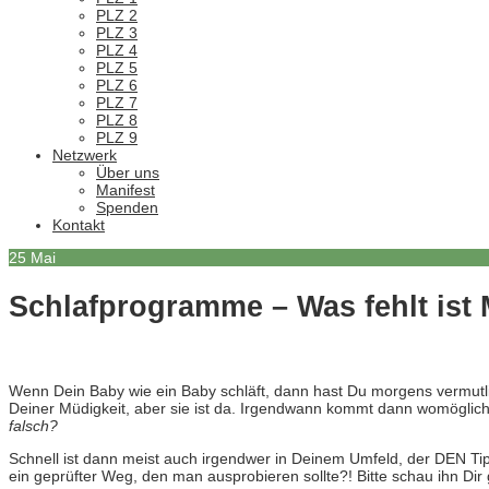
PLZ 2
PLZ 3
PLZ 4
PLZ 5
PLZ 6
PLZ 7
PLZ 8
PLZ 9
Netzwerk
Über uns
Manifest
Spenden
Kontakt
25
Mai
Schlafprogramme – Was fehlt ist 
Wenn Dein Baby wie ein Baby schläft, dann hast Du morgens vermutl
Deiner Müdigkeit, aber sie ist da. Irgendwann kommt dann womöglich
falsch?
Schnell ist dann meist auch irgendwer in Deinem Umfeld, der DEN Tipp 
ein geprüfter Weg, den man ausprobieren sollte?! Bitte schau ihn Di