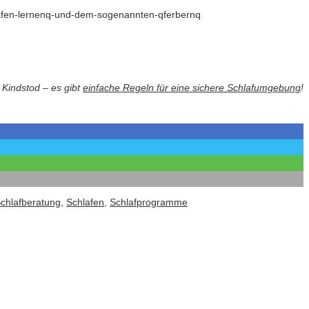
hlafen-lernenq-und-dem-sogenannten-qferbernq
 Kindstod – es gibt
einfache Regeln für eine sichere Schlafumgebung
!
chlafberatung
,
Schlafen
,
Schlafprogramme