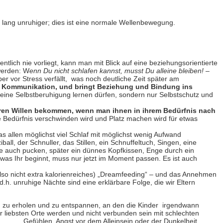
 lang unruhiger; dies ist eine normale Wellenbewegung.
ntlich nie vorliegt, kann man mit Blick auf eine beziehungsorientierte
 werden: W
enn Du nicht schlafen kannst, musst Du alleine bleiben! –
er vor Stress verfällt, was noch deutliche Zeit später am
 als Kommunikation, und bringt Beziehung und Bindung ins
eine Selbstberuhigung lernen dürfen, sondern nur Selbstschutz und
 ihren Willen bekommen, wenn man ihnen in ihrem Bedürfnis nach
e Bedürfnis verschwinden wird und Platz machen wird für etwas
s allen möglichst viel Schlaf mit möglichst wenig Aufwand
all, der Schnuller, das Stillen, ein Schnuffeltuch, Singen, eine
eise auch pucken, später ein dünnes Kopfkissen, Enge durch ein
 was Ihr beginnt, muss nur jetzt im Moment passen. Es ist auch
 (also nicht extra kalorienreiches) „Dreamfeeding“ – und das Annehmen
. unruhige Nächte sind eine erklärbare Folge, die wir Eltern
h zu erholen und zu entspannen, an den die Kinder irgendwann
r liebsten Orte werden und nicht verbunden sein mit schlechten
Gefühlen, Angst vor dem Alleinsein oder der Dunkelheit.