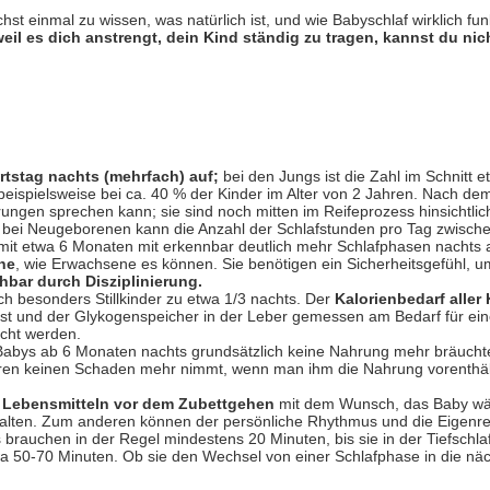
hst einmal zu wissen, was natürlich ist, und wie Babyschlaf wirklich 
eil es dich anstrengt, dein Kind ständig zu tragen, kannst du ni
rtstag nachts (mehrfach) auf;
bei den Jungs ist die Zahl im Schnitt 
 beispielsweise bei ca. 40 % der Kinder im Alter von 2 Jahren. Nach 
ungen sprechen kann; sie sind noch mitten im Reifeprozess hinsichtl
bei Neugeborenen kann die Anzahl der Schlafstunden pro Tag zwische
 mit etwa 6 Monaten mit erkennbar deutlich mehr Schlafphasen nachts a
ine
, wie Erwachsene es können. Sie benötigen ein Sicherheitsgefühl, u
chbar durch Disziplinierung.
ch besonders Stillkinder zu etwa 1/3 nachts. Der
Kalorienbedarf aller
 ist und der Glykogenspeicher in der Leber gemessen am Bedarf für ei
ucht werden.
Babys ab 6 Monaten nachts grundsätzlich keine Nahrung mehr bräuchten!
ren keinen Schaden mehr nimmt, wenn man ihm die Nahrung vorenthält, 
en Lebensmitteln vor dem Zubettgehen
mit dem Wunsch, das Baby wär
halten. Zum anderen können der persönliche Rhythmus und die Eigenr
 brauchen in der Regel mindestens 20 Minuten, bis sie in der Tiefschl
 50-70 Minuten. Ob sie den Wechsel von einer Schlafphase in die nächs