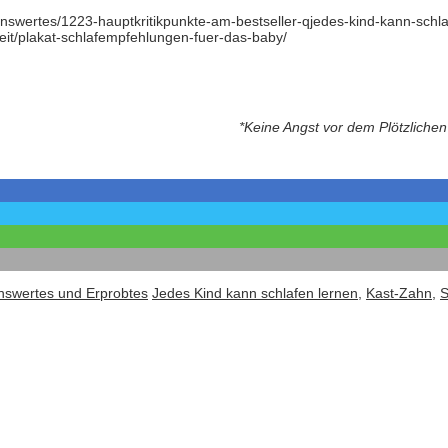
senswertes/1223-hauptkritikpunkte-am-bestseller-qjedes-kind-kann-sc
eit/plakat-schlafempfehlungen-fuer-das-baby/
*Keine Angst vor dem Plötzlichen
nswertes und Erprobtes
Jedes Kind kann schlafen lernen
,
Kast-Zahn
,
S