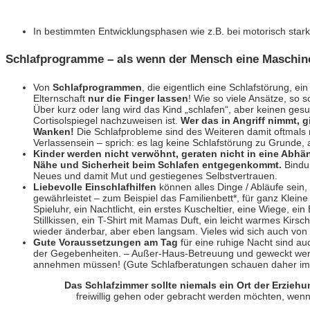
In bestimmten Entwicklungsphasen wie z.B. bei motorisch stark
Schlafprogramme – als wenn der Mensch eine Maschin
Von
Schlafprogrammen
, die eigentlich eine Schlafstörung, e
Elternschaft
nur die Finger lassen
! Wie so viele Ansätze, so 
Über kurz oder lang wird das Kind „schlafen“, aber keinen gesun
Cortisolspiegel nachzuweisen ist.
Wer das in Angriff nimmt, 
Wanken!
Die Schlafprobleme sind des Weiteren damit oftmals 
Verlassensein – sprich: es lag keine Schlafstörung zu Grunde
Kinder werden nicht verwöhnt,
geraten nicht in eine Abhä
Nähe und Sicherheit beim Schlafen entgegenkommt.
Bindun
Neues und damit Mut und gestiegenes Selbstvertrauen.
Liebevolle Einschlafhilfen
können alles Dinge / Abläufe sein,
gewährleistet – zum Beispiel das Familienbett*, für ganz Kleine 
Spieluhr, ein Nachtlicht, ein erstes Kuscheltier, eine Wiege, 
Stillkissen, ein T-Shirt mit Mamas Duft, ein leicht warmes Kir
wieder änderbar, aber eben langsam. Vieles wid sich auch von 
Gute Voraussetzungen am Tag
für eine ruhige Nacht sind auc
der Gegebenheiten. – Außer-Haus-Betreuung und geweckt werden
annehmen müssen! (Gute Schlafberatungen schauen daher immer
Das Schlafzimmer sollte niemals ein Ort der Erziehu
freiwillig gehen oder gebracht werden möchten, wenn 