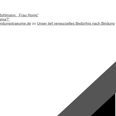
Bohlmann: „Frau Honig“
Mama?“
bindungstraeume.de
zu
Unser tief verwurzeltes Bedürfnis nach Bindung