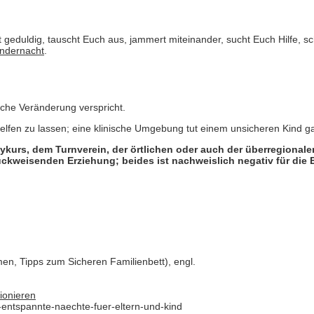
 geduldig, tauscht Euch aus, jammert miteinander, sucht Euch Hilfe, s
ndernacht
.
fache Veränderung verspricht.
lfen zu lassen; eine klinische Umgebung tut einem unsicheren Kind gan
bykurs, dem Turnverein, der örtlichen oder auch der überregiona
urückweisenden Erziehung; beides ist nachweislich negativ für di
en, Tipps zum Sicheren Familienbett), engl.
tionieren
h-entspannte-naechte-fuer-eltern-und-kind