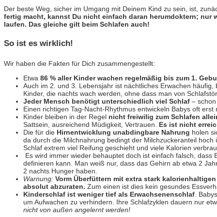
Der beste Weg, sicher im Umgang mit Deinem Kind zu sein, ist, zunäc
fertig macht, kannst Du nicht einfach daran herumdoktern; nur w
laufen. Das gleiche gilt beim Schlafen auch!
So ist es wirklich!
Wir haben die Fakten für Dich zusammengestellt:
Etwa
86 % aller Kinder wachen regelmäßig bis zum 1. Gebu
Auch im 2. und 3. Lebensjahr ist nächtliches Erwachen häufig,
Kinder, die nachts wach werden, ohne dass man von Schlafstör
Jeder Mensch benötigt unterschiedlich viel Schlaf
– schon 
Einen richtigen Tag-Nacht-Rhythmus entwickeln Babys oft erst
Kinder bleiben in der Regel
nicht freiwilig zum Schlafen alle
Sattsein, ausreichend Müdigkeit, Vertrauen.
Es ist nicht errei
Die für die
Hirnentwicklung unabdingbare Nahrung
holen si
da durch die Milchnahrung bedingt der Milchzuckeranteil hoch
Schlaf extrem viel Reifung geschieht und viele Kalorien verbra
Es wird immer wieder behauptet doch ist einfach falsch, dass 
definieren kann. Man weiß nur, dass das Gehirn ab etwa 2 Jah
2 nachts Hunger haben.
Warnung:
Vorm Überfüttern mit extra stark kalorienhaltig
absolut abzuraten.
Zum einen ist dies kein gesundes Essver
Kinderschlaf ist weniger tief als Erwachsenenschlaf
. Babys
um Aufwachen zu verhindern. Ihre Schlafzyklen dauern nur etwa
nicht von außen angelernt werden!