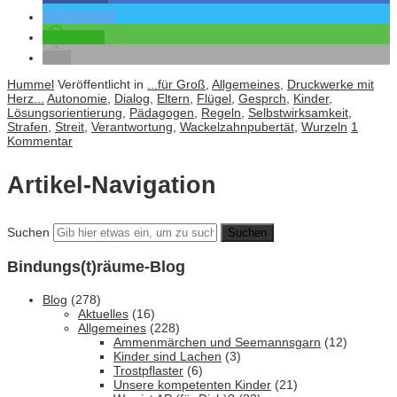
twittern
teilen
Hummel
Veröffentlicht in
...für Groß
,
Allgemeines
,
Druckwerke mit
Herz...
Autonomie
,
Dialog
,
Eltern
,
Flügel
,
Gesprch
,
Kinder
,
Lösungsorientierung
,
Pädagogen
,
Regeln
,
Selbstwirksamkeit
,
Strafen
,
Streit
,
Verantwortung
,
Wackelzahnpubertät
,
Wurzeln
1
Kommentar
Artikel-Navigation
Suchen
Bindungs(t)räume-Blog
Blog
(278)
Aktuelles
(16)
Allgemeines
(228)
Ammenmärchen und Seemannsgarn
(12)
Kinder sind Lachen
(3)
Trostpflaster
(6)
Unsere kompetenten Kinder
(21)