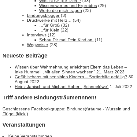
Was ist AP (für Dich)?
(33)
Wissenswertes und Erprobtes
(29)
Worte die mich tragen
(23)
Bindungsblogger
(3)
Druckwerke mit Herz…
(54)
…für Groß
(32)
…für Klein
(22)
Interviews
(12)
Schau Dir mal Dein Kind an!
(11)
Wegweiser
(28)
Neueste Beiträge
Wissen über Wahrnehmung erleichtert Eltern das Leben –
Inke Hummel: „Mit allen Sinnen wachsen“
21. März 2023
Gefühlschaos mit sensiblen Kindern – Sortierhilfe gefällig?
30.
August 2022
Heinz Janisch und Michael Roher: „Schneelöwe“
1. Juli 2022
Triff andere BindungsträumerInnen!
Geschlossene Facebookgruppe:
Bindungs(t)räume - Wurzeln und
Flügel (klick!)
Veranstaltungen
Keine Veranstaltungen