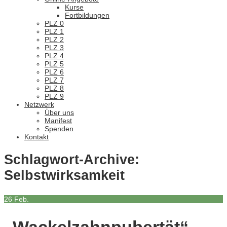
Kurse
Fortbildungen
PLZ 0
PLZ 1
PLZ 2
PLZ 3
PLZ 4
PLZ 5
PLZ 6
PLZ 7
PLZ 8
PLZ 9
Netzwerk
Über uns
Manifest
Spenden
Kontakt
Schlagwort-Archive:
Selbstwirksamkeit
26
Feb.