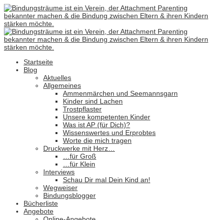
Startseite
Blog
Aktuelles
Allgemeines
Ammenmärchen und Seemannsgarn
Kinder sind Lachen
Trostpflaster
Unsere kompetenten Kinder
Was ist AP (für Dich)?
Wissenswertes und Erprobtes
Worte die mich tragen
Druckwerke mit Herz…
…für Groß
…für Klein
Interviews
Schau Dir mal Dein Kind an!
Wegweiser
Bindungsblogger
Bücherliste
Angebote
Online-Angebote