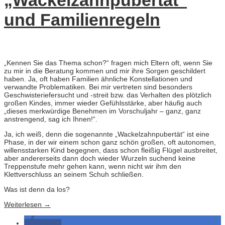
„Wackelzahnpubertät“
und Familienregeln
„Kennen Sie das Thema schon?“ fragen mich Eltern oft, wenn Sie
zu mir in die Beratung kommen und mir ihre Sorgen geschildert
haben. Ja, oft haben Familien ähnliche Konstellationen und
verwandte Problematiken. Bei mir vertreten sind besonders
Geschwisteriefersucht und -streit bzw. das Verhalten des plötzlich
großen Kindes, immer wieder Gefühlsstärke, aber häufig auch
„dieses merkwürdige Benehmen im Vorschuljahr – ganz, ganz
anstrengend, sag ich Ihnen!“.
Ja, ich weiß, denn die sogenannte „Wackelzahnpubertät“ ist eine
Phase, in der wir einem schon ganz schön großen, oft autonomen,
willensstarken Kind begegnen, dass schon fleißig Flügel ausbreitet,
aber andererseits dann doch wieder Wurzeln suchend keine
Treppenstufe mehr gehen kann, wenn nicht wir ihm den
Klettverschluss an seinem Schuh schließen.
Was ist denn da los?
Weiterlesen
→
teilen