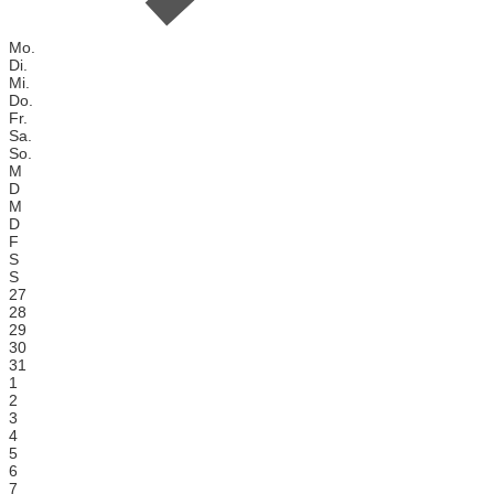
Mo.
Di.
Mi.
Do.
Fr.
Sa.
So.
M
D
M
D
F
S
S
27
28
29
30
31
1
2
3
4
5
6
7